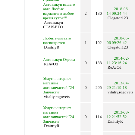
Автовыкуп вашего
авто.Любые
2018-06-
варианты в любое
2
136
14 09:24:44
время суток!!!
Olegator123
Автовыкуп
СТАРАВТО
Любителям авто
2018-06-
посвящается
1
102
06 09:26:42
DmitriyR
Olegator123
2014-02-
Автовыкуп Одесса
0
188
11 23:16:24
ReAvOd
ReAvOd
Услуги интернет-
магазина
2013-04-
автозапчастей "24
0
295
29 21:19:18
Запчасти"
vitaliy.rogovets
vitaliy.rogovets
Услуги интернет-
магазина
2013-03-
автозапчастей "24
0
114
12 21:52:52
Запчасти"
DmitriyR
DmitriyR