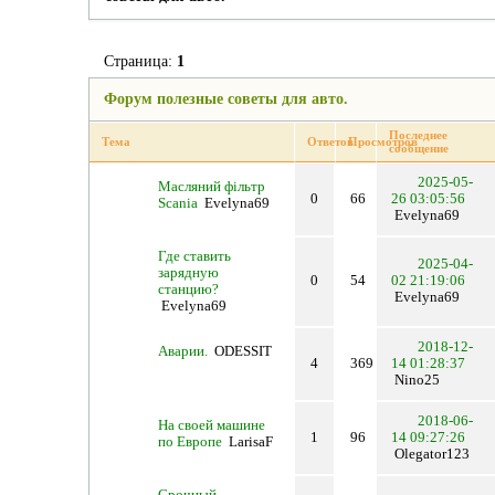
Страница:
1
Форум полезные советы для авто.
Последнее
Тема
Ответов
Просмотров
сообщение
2025-05-
Масляний фільтр
0
66
26 03:05:56
Scania
Evelyna69
Evelyna69
Где ставить
2025-04-
зарядную
0
54
02 21:19:06
станцию?
Evelyna69
Evelyna69
2018-12-
Аварии.
ODESSIT
4
369
14 01:28:37
Nino25
2018-06-
На своей машине
1
96
14 09:27:26
по Европе
LarisaF
Olegator123
Срочный