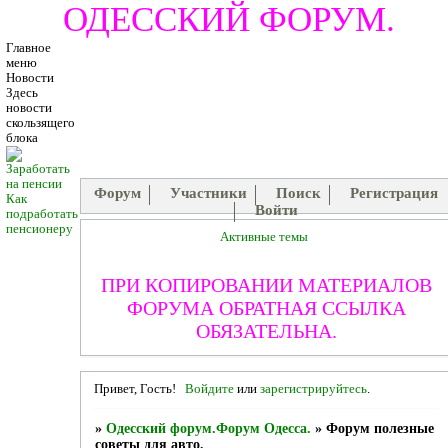
ОДЕССКИЙ ФОРУМ.
Главное
меню
Новости
Здесь
новости
скользящего
блока
Форум
Участники
Поиск
Регистрация
Как
Войти
подработать
пенсионеру
Активные темы
ПРИ КОПИРОВАНИИ МАТЕРИАЛОВ
ФОРУМА ОБРАТНАЯ ССЫЛКА
ОБЯЗАТЕЛЬНА.
Привет, Гость!
Войдите
или
зарегистрируйтесь
.
»
Одесский форум.Форум Одесса.
»
Форум полезные
советы для авто.