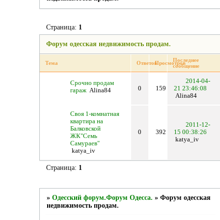
Страница:
1
Форум одесская недвижимость продам.
Последнее
Тема
Ответов
Просмотров
сообщение
2014-04-
Срочно продам
0
159
21 23:46:08
гараж
Alina84
Alina84
Своя 1-комнатная
квартира на
2011-12-
Балковской
0
392
15 00:38:26
ЖК"Семь
katya_iv
Самураев"
katya_iv
Страница:
1
»
Одесский форум.Форум Одесса.
»
Форум одесская
недвижимость продам.