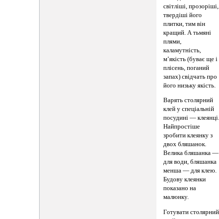
світліші, прозоріші,
твердіші його
плитки, тим він
кращий. А тьмяні
плями,
каламутність,
м’якість (буває ще і
плісень, поганий
запах) свідчать про
його низьку якість.
Варять столярний
клей у спеціальній
посудині — клеянці
Найпростіше
зробити клеянку з
двох бляшанок.
Велика бляшанка —
для води, бляшанка
менша — для клею.
Будову клеянки
показано на
малюнку.
Готувати столярни