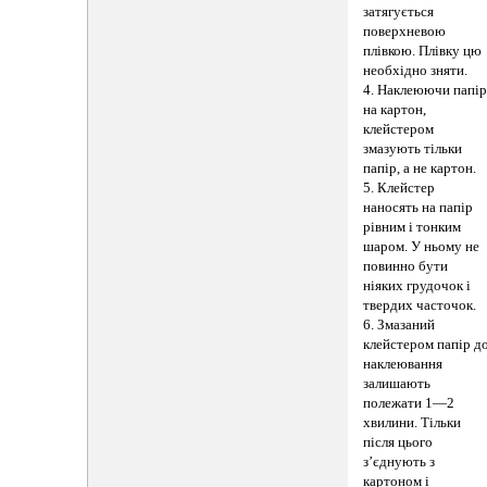
затягується
поверхневою
плівкою. Плівку цю
необхідно зняти.
4. Наклеюючи папі
на картон,
клейстером
змазують тільки
папір, а не картон.
5. Клейстер
наносять на папір
рівним і тонким
шаром. У ньому не
повинно бути
ніяких грудочок і
твердих часточок.
6. Змазаний
клейстером папір д
наклеювання
залишають
полежати 1—2
хвилини. Тільки
після цього
з’єднують з
картоном і