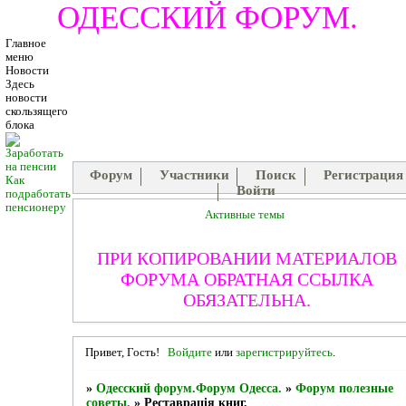
ОДЕССКИЙ ФОРУМ.
Главное
меню
Новости
Здесь
новости
скользящего
блока
Форум
Участники
Поиск
Регистрация
Как
Войти
подработать
пенсионеру
Активные темы
ПРИ КОПИРОВАНИИ МАТЕРИАЛОВ
ФОРУМА ОБРАТНАЯ ССЫЛКА
ОБЯЗАТЕЛЬНА.
Привет, Гость!
Войдите
или
зарегистрируйтесь
.
»
Одесский форум.Форум Одесса.
»
Форум полезные
советы.
»
Реставрацiя книг.