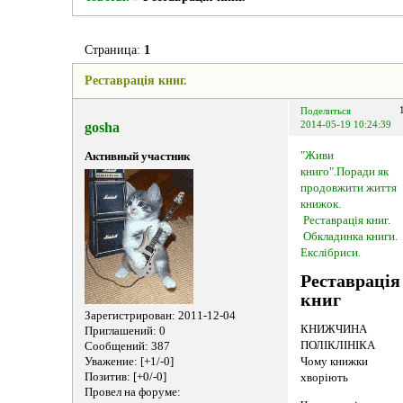
Страница:
1
Реставрацiя книг.
Поделиться
gosha
2014-05-19 10:24:39
"Живи
Активный участник
книго".Поради як
продовжити життя
книжок.
Реставрацiя книг.
Обкладинка книги.
Екслібриси.
Реставрацiя
книг
Зарегистрирован
: 2011-12-04
КНИЖЧИНА
Приглашений:
0
ПОЛІКЛІНІКА
Сообщений:
387
Уважение:
[+1/-0]
Чому книжки
Позитив:
[+0/-0]
хворіють
Провел на форуме: