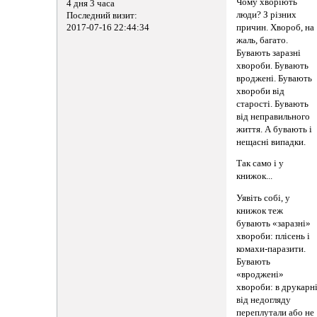
Чому хворіють
4 дня 3 часа
люди? З різних
Последний визит:
причин. Хвороб, на
2017-07-16 22:44:34
жаль, багато.
Бувають заразні
хвороби. Бувають
вроджені. Бувають
хвороби від
старості. Бувають
від неправильного
життя. А бувають і
нещасні випадки.
Так само і у
книжок...
Уявіть собі, у
книжок теж
бувають «заразні»
хвороби: плісень і
комахи-паразити.
Бувають
«вроджені»
хвороби: в друкарн
від недогляду
переплутали або не