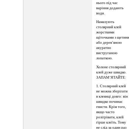
нього під час
варіння додають
води.
Намазують
столярний клей
жорсткими
щіточками з щетин
або дерев’яною
акуратно
виструганою
лопаткою.
Холоне столярний
клей дуже швидко.
ЗАПАМ’ЯТАЙТЕ:
1. Столярний клей
не можна зберігати
в клеянці довго: він
швидко починає
гнисти. Крім того,
якщо часто
розігрівати, клей
гірше клеїть. Тому
не слід за один раз