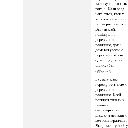
клеянку, ставлять на
вогонь. Коли вода
нагріється, клей у
маленькій бляшанці
почне розчинятися.
Варять клей,
помішуючи
дерев’яною
паличкою, доти,
доки він увесь не
перетвориться на
однорідну густу
рідину (без
грудочок).
Густоту клею
перевіряють тією ж
дерев’яною
паличкою. Клей
повинен стікати з
палички
безперервною
цівкою, а не падати
великими краплями.
Якщо клей густий, 