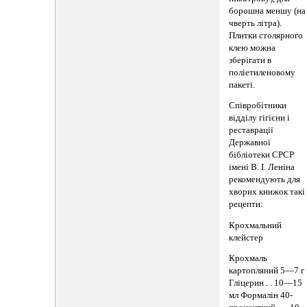
борошна меншу (на
чверть літра).
Плитки столярного
клею можна
зберігати в
поліетиленовому
пакеті.
Співробітники
відділу гігієни і
реставрації
Державної
бібліотеки СРСР
імені В. І. Леніна
рекомендують для
хворих книжок такі
рецепти:
Крохмальний
клейстер
Крохмаль
картопляний 5—7 г
Гліцерин . . 10—15
мл Формалін 40-