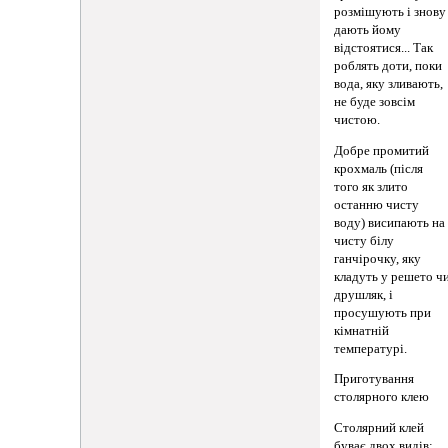
розмішують і знову
дають йому
відстоятися... Так
роблять доти, поки
вода, яку зливають,
не буде зовсім
чистою.
Добре промитий
крохмаль (після
того як злито
останню чисту
воду) висипають на
чисту білу
ганчірочку, яку
кладуть у решето ч
друшляк, і
просушують при
кімнатній
температурі.
Приготування
столярного клею
Столярний клей
буває двох видів: