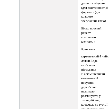
додають гліцерин
(для еластичності) і
формалін (для
кращого
збереження клею).
Більш простий
рецепт
крохмального
клейстеру
Крохмаль
картопляний 4 чайн
ложки Вода
кип’ячена
півсклянки
В алюмінієвій чи
емальованій
посудині
дерев’яною
паличкою
розмішують у
холодній воді
крохмаль до густої