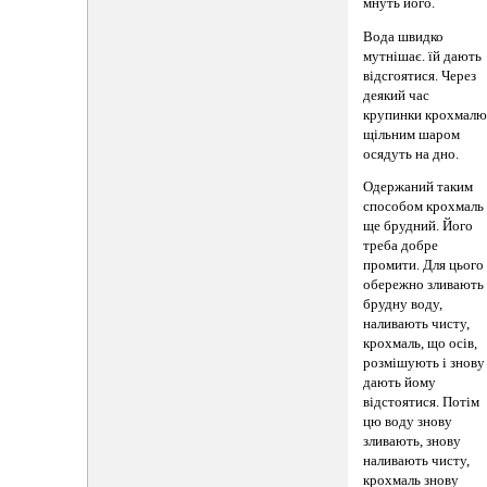
мнуть його.
Вода швидко
мутнішає. їй дають
відсгоятися. Через
деякий час
крупинки крохмал
щільним шаром
осядуть на дно.
Одержаний таким
способом крохмаль
ще брудний. Його
треба добре
промити. Для цього
обережно зливають
брудну воду,
наливають чисту,
крохмаль, що осів,
розмішують і знову
дають йому
відстоятися. Потім
цю воду знову
зливають, знову
наливають чисту,
крохмаль знову