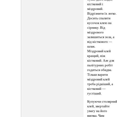
кістковий і
міздровий.
Відрізнити їх легко.
Досить спалити
кусочок клею на
сірнику. Від
міздрового
залишиться зола, а
від кісткового —
шлак.
Міздровий клей
кращий, ніж
кістковий. Але для
палітурних робіт
годяться обидва.
Тільки варити
міздровий клей
треба рідкіший, а
кістковий —
густіший.
Купуючи столярни
клей, звертайте
увагу на його
вигляд. Чим