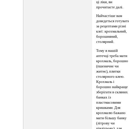
ці ліки, ви
прочитаєте далі.
Найчастіше вам
доведеться готуват
за рецептами різні
клеї: крохмальний,
борошняний,
столярний.
Тому в нашій
аптечці треба мати
крохмаль, борошно
(пшеничне чи
житнє), плитки
столярного клею.
Крохмаль і
борошно найкраще
зберігати в скляних
банках із
пластмасовими
кришками. Для
крохмалю бажано
мати більшу банку
(літрову чи
півлітрову), для