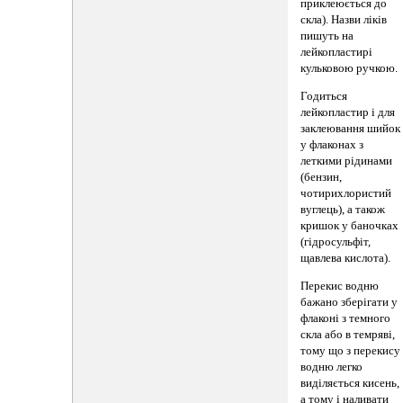
приклеюється до
скла). Назви ліків
пишуть на
лейкопластирі
кульковою ручкою.
Годиться
лейкопластир і для
заклеювання шийок
у флаконах з
леткими рідинами
(бензин,
чотирихлористий
вуглець), а також
кришок у баночках
(гідросульфіт,
щавлева кислота).
Перекис водню
бажано зберігати у
флаконі з темного
скла або в темряві,
тому що з перекису
водню легко
виділяється кисень,
а тому і наливати