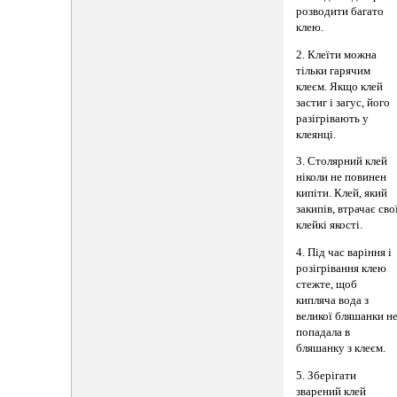
розводити багато
клею.
2. Клеїти можна
тільки гарячим
клеєм. Якщо клей
застиг і загус, його
разігрівають у
клеянці.
3. Столярний клей
ніколи не повинен
кипіти. Клей, який
закипів, втрачає сво
клейкі якості.
4. Під час варіння і
розігрівання клею
стежте, щоб
кипляча вода з
великої бляшанки н
попадала в
бляшанку з клеєм.
5. Зберігати
зварений клей