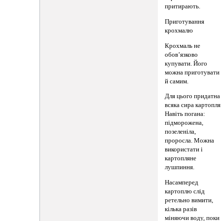
притирають.
Приготування
крохмалю
Крохмаль не
обов’язково
купувати. Його
можна приготувати
й самим.
Для цього придатна
всяка сира картопля
Навіть погана:
підморожена,
позеленіла,
проросла. Можна
використати і
картопляне
лушпиння.
Насамперед
картоплю слід
ретельно вимити,
кілька разів
міняючи воду, поки