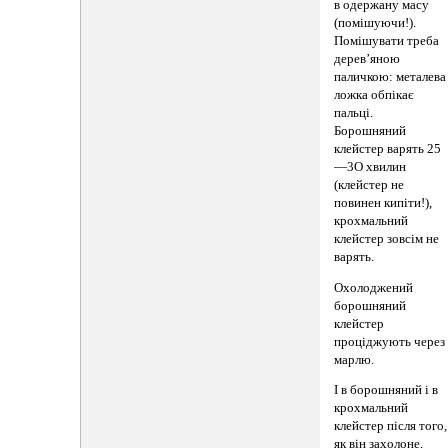
в одержану масу
(помішуючи!).
Помішувати треба
дерев’яною
паличкою: металева
ложка обпікає
пальці.
Борошняний
клейстер варять 25
—3О хвилин
(клейстер не
повинен кипіти!),
крохмальний
клейстер зовсім не
варять.
Охолоджений
борошняний
клейстер
проціджують через
марлю.
І в борошняний і в
крохмальний
клейстер після того,
як він захолоне,