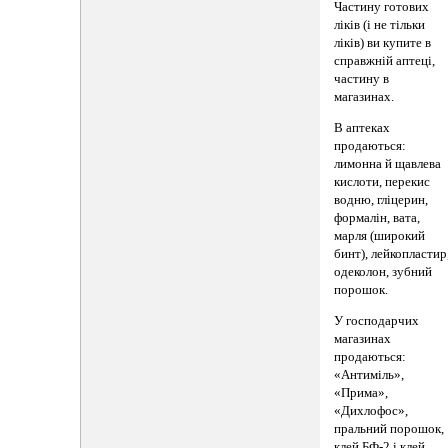
Частину готових
ліків (і не тільки
ліків) ви купите в
справжній аптеці,
частину в
магазинах.
В аптеках
продаються:
лимонна й щавлева
кислоти, перекис
водню, гліцерин,
формалін, вата,
марля (широкий
бинт), лейкопластир
одеколон, зубний
порошок.
У господарчих
магазинах
продаються:
«Антиміль»,
«Прима»,
«Дихлофос»,
пральний порошок,
клей БФ-2 і клей