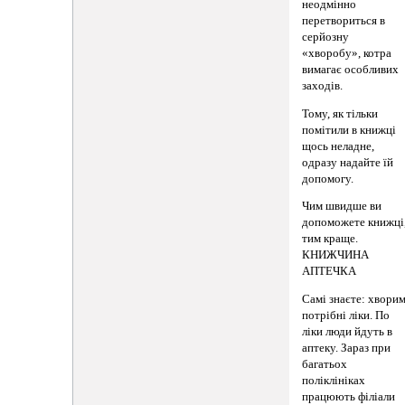
неодмінно
перетвориться в
серйозну
«хворобу», котра
вимагає особливих
заходів.
Тому, як тільки
помітили в книжці
щось неладне,
одразу надайте їй
допомогу.
Чим швидше ви
допоможете книжці
тим краще.
КНИЖЧИНА
АПТЕЧКА
Самі знаєте: хвори
потрібні ліки. По
ліки люди йдуть в
аптеку. Зараз при
багатьох
поліклініках
працюють філіали