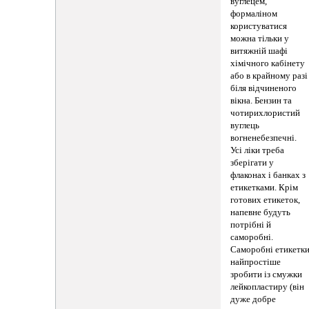
вуглецем,
формаліном
користуватися
можна тільки у
витяжній шафі
хімічного кабінету
або в крайному разі
біля відчиненого
вікна. Бензин та
чотирихлористий
вуглець
вогненебезпечні.
Усі ліки треба
зберігати у
флаконах і банках з
етикетками. Крім
готових етикеток,
напевне будуть
потрібні й
саморобні.
Саморобні етикетк
найпростіше
зробити із смужки
лейкопластиру (він
дуже добре