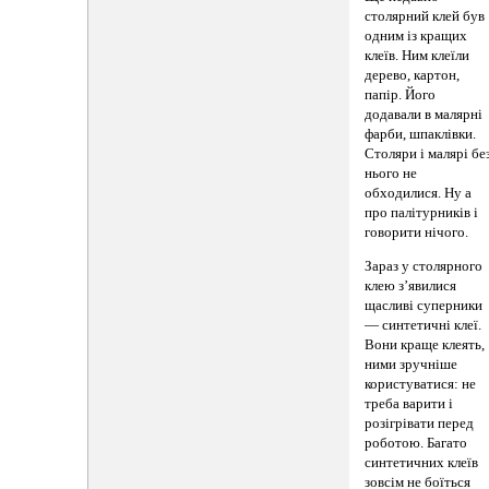
столярний клей був
одним із кращих
клеїв. Ним клеїли
дерево, картон,
папір. Його
додавали в малярні
фарби, шпаклівки.
Столяри і малярі бе
нього не
обходилися. Ну а
про палітурників і
говорити нічого.
Зараз у столярного
клею з’явилися
щасливі суперники
— синтетичні клеї.
Вони краще клеять,
ними зручніше
користуватися: не
треба варити і
розігрівати перед
роботою. Багато
синтетичних клеїв
зовсім не боїться