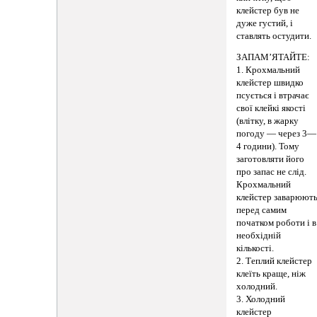
клейстер був не
дуже густий, і
ставлять остудити.
ЗАПАМ’ЯТАЙТЕ:
1. Крохмальний
клейстер швидко
псується і втрачає
свої клейкі якості
(влітку, в жарку
погоду — через 3—
4 години). Тому
заготовляти його
про запас не слід.
Крохмальний
клейстер заварюют
перед самим
початком роботи і в
необхідній
кількості.
2. Теплий клейстер
клеїть краще, ніж
холодний.
3. Холодний
клейстер