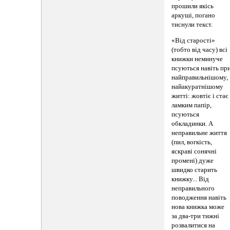
прошили якісь
аркуші, погано
тиснули текст.
«Від старості»
(тобто від часу) всі
книжки неминуче
псуються навіть пр
найправильнішому,
найакуратнішому
житті: жовтіє і стає
ламким папір,
псуються
обкладинки. А
неправильне життя
(пил, вогкість,
яскраві сонячні
промені) дуже
швидко старить
книжку... Від
неправильного
поводження навіть
нова книжка може
за два-три тижні
розвалитися на