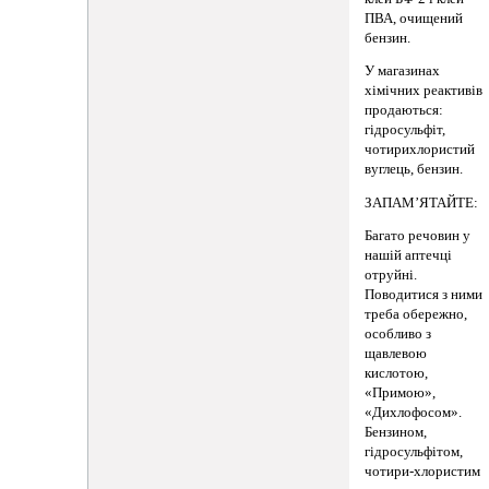
ПВА, очищений
бензин.
У магазинах
хімічних реактивів
продаються:
гідросульфіт,
чотирихлористий
вуглець, бензин.
ЗАПАМ’ЯТАЙТЕ:
Багато речовин у
нашій аптечці
отруйні.
Поводитися з ними
треба обережно,
особливо з
щавлевою
кислотою,
«Примою»,
«Дихлофосом».
Бензином,
гідросульфітом,
чотири-хлористим