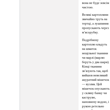
вона не буде зовсім
чистою.
Великі картоплини
звичайно труть на
тертці, а лушпиння
пропускають через
м’ясорубку.
Подрібнену
картоплю кладуть
на шматок
нещільної тканини
чи марлі (марлю
беруть у два шари).
Кінці тканини
зв’язують так, щоб
вийшов невеликий
акуратний мішечок
— вузлик. Цей
мішечок опускають
у скляну банку чи
каструлю,
наповнену водою, і
рукою ретельно