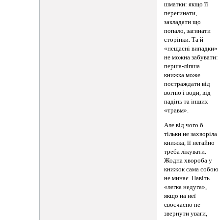
шматки: якщо її
перегинати,
закладати що
попало, загинати
сторінки. Та й
«нещасні випадки»
не можна забувати:
перша-ліпша
книжка може
постраждати від
вогню і води, від
падінь та інших
«травм».
Але від чого б
тільки не захворіла
книжка, її негайно
треба лікувати.
Жодна хвороба у
книжок сама собою
не минає. Навіть
«легка недуга»,
якщо на неї
своєчасно не
звернути уваги,