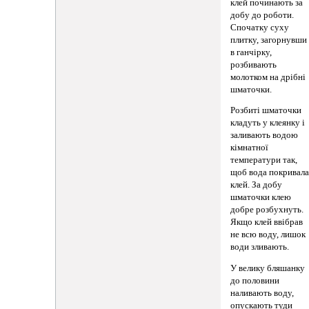
клей починають за
добу до роботи.
Спочатку суху
плитку, загорнувши
в ганчірку,
розбивають
молотком на дрібні
шматочки.
Розбиті шматочки
кладуть у клеянку і
заливають водою
кімнатної
температури так,
щоб вода покривал
клей. За добу
шматочки клею
добре розбухнуть.
Якщо клей ввібрав
не всю воду, лишок
води зливають.
У велику бляшанку
до половини
наливають воду,
опускають туди