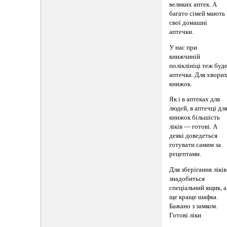
великих аптек. А
багато сімей мають
свої домашні
аптечки.
У нас при
книжчиній
поліклініці теж буд
аптечка. Для хвори
книжок.
Як і в аптеках для
людей, в аптечці дл
книжок більшість
ліків — готові. А
деякі доведеться
готувати самим за
рецептами.
Для зберігання ліків
знадобиться
спеціальний ящик, а
ще краще шафка.
Бажано з замком.
Готові ліки