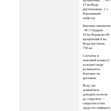
процентний . . . 10
15 мл Вода
дистильована . 1 л
Борошняний
клейстер
Борошно пшеничне
. 40 г Гліцерин . . .
10 мл Формалін 40-
процентний 4 мл
Вода кип’ячена .
750 мл
Спочатку в
невеликій кількості
холодної води
розмішують
борошно чи
крохмаль.
Воду, що
залишилася,
доводять на вогні
до сімдесяти —
сімдесяти п’яти
градусів і вливають