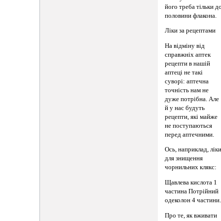
його треба тільки д
половини флакона.
Ліки за рецептами
На відміну від
справжніх аптек
рецепти в нашій
аптеці не такі
суворі: аптечна
точність нам не
дуже потрібна. Але
й у нас будуть
рецепти, які майже
не поступаються
перед аптечними.
Ось, наприклад, лік
для знищення
чорнильних клякс:
Щавлева кислота 1
частина Потрійний
одеколон 4 частини
Про те, як вживати