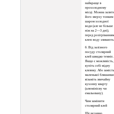
найкраще в
прохолодному
місці. Можна залит
його зверху тонким
шаром холодної
води (але не більше
ніж на 2—3 дні);
перед розігрівання
клею воду зливають
6. Від залізного
посуду столярний
клей швидко темніє.
Якщо є можливість,
купіть собі мідну
клеянку. Або заміст
маленької бляшанки
візьміть звичайну
кухонну кварту
(алюмінієву чи
емальовану).
Чим замінити
столярний клей
Ще недавно