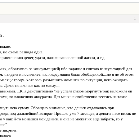
1
 .
енькие.
 но схема развода одна.
ривлечению денег, удачи, налаживание личной жизни, и т.д.
омых, обратилась за консультацией( ибо гадание я считаю консультацией для
 я видела и посильнее, т.к. информация была обобщенной....но я не об этом.
 месяц отроду- хотелось разъяснить моменты по ситуации, чего ожидать...
. Далее пошло все как по маслу....
выками. Т.К. я действительно "не успела глазом моргнуть"как выложила ей
гами, во вложениях аккуратна. Для меня не свойственно вестись на такие
ернуть всю сумму. Обращаю внимание, что деньги отдавались при
ряда, под дальнейший возврат. Прошло уже 7 месяцев, а деньги я все никак не
о у какой-то монашки мои деньги, и она не может их еще забрать, то у
ссе".
е закрыла.
полоса.