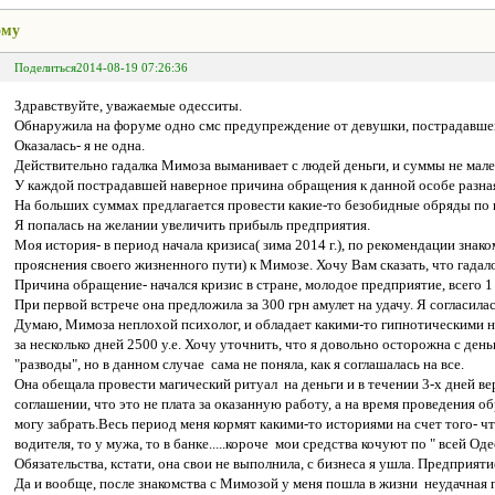
ому
Поделиться
2014-08-19 07:26:36
Здравствуйте, уважаемые одесситы.
Обнаружила на форуме одно смс предупреждение от девушки, пострадавшей
Оказалась- я не одна.
Действительно гадалка Мимоза выманивает с людей деньги, и суммы не мал
У каждой пострадавшей наверное причина обращения к данной особе разная,
На больших суммах предлагается провести какие-то безобидные обряды по п
Я попалась на желании увеличить прибыль предприятия.
Моя история- в период начала кризиса( зима 2014 г.), по рекомендации знак
прояснения своего жизненного пути) к Мимозе. Хочу Вам сказать, что гадалок
Причина обращение- начался кризис в стране, молодое предприятие, всего 1
При первой встрече она предложила за 300 грн амулет на удачу. Я согласилась
Думаю, Мимоза неплохой психолог, и обладает какими-то гипнотическими на
за несколько дней 2500 у.е. Хочу уточнить, что я довольно осторожна с день
"разводы", но в данном случае сама не поняла, как я соглашалась на все.
Она обещала провести магический ритуал на деньги и в течении 3-х дней в
соглашении, что это не плата за оказанную работу, а на время проведения об
могу забрать.Весь период меня кормят какими-то историями на счет того- чт
водителя, то у мужа, то в банке.....короче мои средства кочуют по " всей Оде
Обязательства, кстати, она свои не выполнила, с бизнеса я ушла. Предприяти
Да и вообще, после знакомства с Мимозой у меня пошла в жизни неудачная 