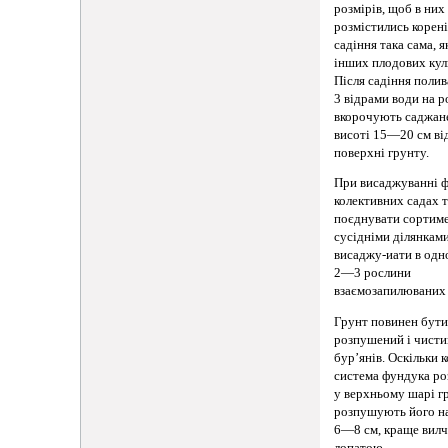
розмірів, щоб в них
розмістились корені
садіння така сама, як
інших плодових кул
Після садіння поли
3 відрами води на р
вкорочують саджан
висоті 15—20 см ві
поверхні грунту.
При висаджуванні ф
колективних садах 
поєднувати сортиме
сусідніми ділянкам
висаджу-иати в одн
2—3 рослини
взаємозапилюваних 
Грунт повинен бут
розпушений і чисти
бур’янів. Оскільки 
система фундука р
у верхньому шарі г
розпушують його н
6—8 см, краще вил
лопатою.