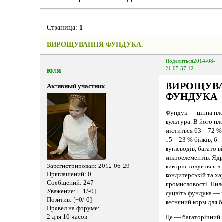
Страница:
1
ВИРОЩУВАННЯ ФУНДУКА.
Поделиться
2014-08-
юля
21 05:37:12
ВИРОЩУВ
Активный участник
ФУНДУКА
Фундук — цінна пл
культура. В його пл
міститься 63—72 %
15—23 % білків, 6
вуглеводів, багато в
мікроелементів. Яд
Зарегистрирован
: 2012-06-29
використовується в
Приглашений:
0
кондитерській та х
Сообщений:
247
промисловості. Пил
Уважение:
[+1/-0]
суцвіть фундука —
Позитив:
[+0/-0]
весняний корм для б
Провел на форуме:
2 дня 10 часов
Це — багаторічний