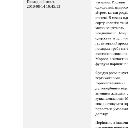
Последний визит:
чагарник. Рослини
2016-08-14 10:45:13
однодомні, запилю
вітром, квітки розді
статеві. В межах од
сорту чоловічі та ж
квітки зацвітають
неодночасно. Тому
одержувати щорічн
гарантований врожа
посадках треба ма
взаємозапилюваних 
Морозо- і зимостійк
фундука порівняно 
Фундук розмножуєт
вертикальними,
горизонтальними і
дугоподібними відс
зеленими живцями, 
куща, щепленням. 
використовувати ко
порость за умов на
догляду.
Порівняно з іншим
плодовими породам