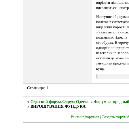
вирізати пізніше, я
виявляються непотр
Наступне обрізуван
полягає в системат
видаленні парості, 
з’являється, та сухи
поламаних гілок па
стовбурах. Вкорочу
однорічний приріс
категорично заборо
оскільки це може з
зменшити продукти
куща.
0
Страница:
1
»
Одесский форум.Форум Одесса.
»
Форум загородный
»
ВИРОЩУВАННЯ ФУНДУКА.
Рейтинг форумов
|
Создать форум 