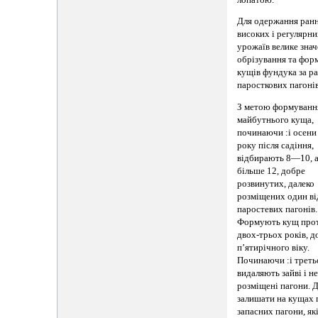
Для одержання ранн
високих і регулярн
урожаїв велике зна
обрізування та фор
кущів фундука за р
паросткових пагонів
З метою формуванн
майбутнього куща,
починаючи :і осени
року після садіння,
відбирають 8—10, а
більше 12, добре
розвинутих, далеко
розміщених один ві
паростевих пагонів.
Формують кущ про
двох-трьох років, д
п’ятирічного віку.
Починаючи :і треть
видаляють зайві і н
розміщені пагони. 
залишати на кущах
запасних пагони, як