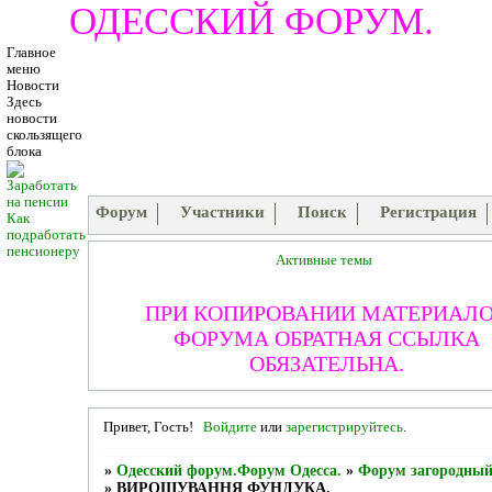
ОДЕССКИЙ ФОРУМ.
Главное
меню
Новости
Здесь
новости
скользящего
блока
Форум
Участники
Поиск
Регистрация
Как
подработать
пенсионеру
Активные темы
ПРИ КОПИРОВАНИИ МАТЕРИАЛ
ФОРУМА ОБРАТНАЯ ССЫЛКА
ОБЯЗАТЕЛЬНА.
Привет, Гость!
Войдите
или
зарегистрируйтесь
.
»
Одесский форум.Форум Одесса.
»
Форум загородный
»
ВИРОЩУВАННЯ ФУНДУКА.