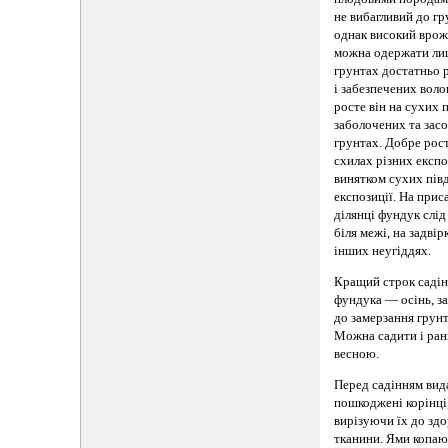
не вибагливий до гр
однак високий вро
можна одержати ли
грунтах достатньо
і забезпечених воло
росте він на сухих
заболочених та зас
грунтах. Добре рос
схилах різних експо
винятком сухих пів
експозиції. На прис
ділянці фундук слід
біля межі, на задвір
інших неугіддях.
Кращий строк саді
фундука — осінь, за
до замерзання грунт
Можна садити і ра
весною.
Перед садінням ви
пошкоджені корінці
вирізуючи їх до зд
тканини. Ями копаю