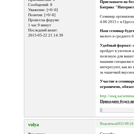
Приглашаем на бес
Сообщений:
8
Битрикс "Интернет
Уважение:
[+0/-0]
Позитив:
[+0/-0]
Семинар организов
Провел на форуме:
4.06.2015 г. в Одесс
1 час 9 минут
Последний визит:
Наш семинар будет
2015-05-22 21:14:39
малого и среднего 
Удобный формат:
м
пройдет в уютном за
полезную для вашег
нашими специалиста
интересуют, как во 
за чашечкой вкусног
Участие в семинаре
ограничено, обяза
http://awg.ua/semina
Приходите будет и
0
volya
Поделиться
2015-09-24