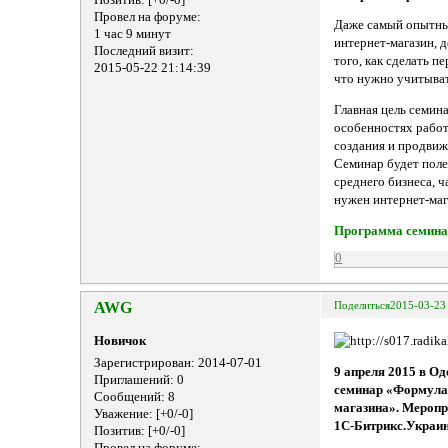
Провел на форуме:
Даже самый опытны
1 час 9 минут
интернет-магазин, 
Последний визит:
того, как сделать п
2015-05-22 21:14:39
что нужно учитыват
Главная цель семин
особенностях рабо
создания и продвиж
Семинар будет поле
среднего бизнеса, 
нужен интернет-маг
Программа семинар
0
AWG
Поделиться
2015-03-23
Новичок
Зарегистрирован
: 2014-07-01
9 апреля 2015 в О
Приглашений:
0
семинар «Формула 
Сообщений:
8
магазина». Меропр
Уважение:
[+0/-0]
1С-Битрикс.Украин
Позитив:
[+0/-0]
Провел на форуме: