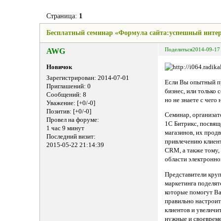
Страница:
1
Бесплатный семинар «Формула сайта:успешный интерн
AWG
Поделиться
2014-09-17
Новичок
Зарегистрирован
: 2014-07-01
Если Вы опытный п
Приглашений:
0
бизнес, или только 
Сообщений:
8
но не знаете с чего
Уважение:
[+0/-0]
Позитив:
[+0/-0]
Семинар, организа
Провел на форуме:
1С Битрикс, посвящ
1 час 9 минут
магазинов, их прод
Последний визит:
привлечению клиент
2015-05-22 21:14:39
CRM, а также тому, 
области электронно
Представители круп
маркетинга поделят
которые помогут Ва
правильно настроит
клиентов и увеличи
нужные и своеврем