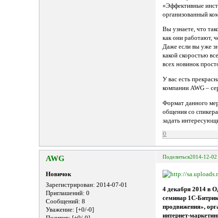
«Эффективные инст
организованный ко
Вы узнаете, что та
как они работают, ч
Даже если вы уже з
какой скоростью все
всех новинок прос
У вас есть прекрас
компании AWG – се
Формат данного ме
общения со спикера
задать интересующи
0
AWG
Поделиться
2014-12-02
Новичок
Зарегистрирован
: 2014-07-01
4 декабря 2014 в 
Приглашений:
0
семинар 1С-Битрик
Сообщений:
8
продвижения», орг
Уважение:
[+0/-0]
интернет-маркетин
Позитив:
[+0/-0]