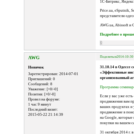
1С-Битрикс, Яндекс
Price.ua, eSputnik,
представители одес
AWG.ua, Abissoft и C
Подробнее о прош
0
AWG
Поделиться
2014-10-30
31.10.14 в Одессе 
Новичок
«Эффективные инст
Зарегистрирован
: 2014-07-01
организованный аг
Приглашений:
0
Сообщений:
8
Программа семинар
Уважение:
[+0/-0]
Позитив:
[+0/-0]
Если у вас уже есть
Провел на форуме:
продвижения вам пр
1 час 9 минут
ваших продуктах и 
Последний визит:
продвижение в поис
2015-05-22 21:14:39
на Google, которые
покупки на вашем с
31 октября 2014 г. 