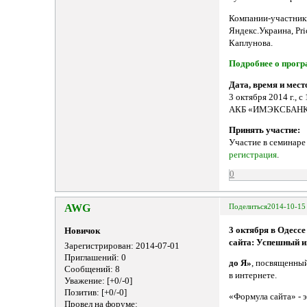
Компании-участники
Яндекс.Украина, Pri
Каплунова.
Подробнее о прогр
Дата, время и мест
3 октября 2014 г., с
АКБ «ИМЭКСБАНК», 
Принять участие:
Участие в семинаре
регистрация
.
0
AWG
Поделиться
2014-10-15
3 октября в Одесс
Новичок
сайта: Успешный и
Зарегистрирован
: 2014-07-01
Приглашений:
0
до Я»
, посвященны
Сообщений:
8
в интернете.
Уважение:
[+0/-0]
Позитив:
[+0/-0]
«Формула сайта» - 
Провел на форуме: