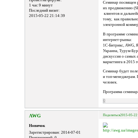
Семинар посвящен р
1 час 9 минут
их продвижению (SE
Последний визит:
клиентов и дальней
2015-05-22 21:14:39
тому, как правильно
электронной комме
В программе семина
интернет-рынка:
1С-Битрикс, AWG, Я
Украина, Турум-Бур
дискуссия о самых 
маркетинга в 2015 г
Семинар будет поле
и топ-менеджерам. 
человек.
Программа семинара
0
AWG
Поделиться
2015-05-22
Новичок
Зарегистрирован
: 2014-07-01
Приглашений:
0