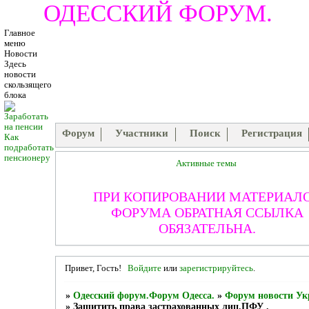
ОДЕССКИЙ ФОРУМ.
Главное
меню
Новости
Здесь
новости
скользящего
блока
Форум
Участники
Поиск
Регистрация
Как
подработать
пенсионеру
Активные темы
ПРИ КОПИРОВАНИИ МАТЕРИАЛ
ФОРУМА ОБРАТНАЯ ССЫЛКА
ОБЯЗАТЕЛЬНА.
Привет, Гость!
Войдите
или
зарегистрируйтесь
.
»
Одесский форум.Форум Одесса.
»
Форум новости Ук
»
Защитить права застрахованных лиц.ПФУ .