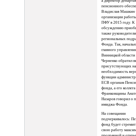
а директор департа
пенсионного обесп
Владислав Машкин
организации работы
ПФУ в 2015 году. К
обсуждению приоб
также руководител
региональных подр
Фонда. Так, началь
главного управлени
Винницкой области
Черненко обратил 
присутствующих н
необходимость вер
функции администр
ЕСВ органам Пенси
фонда, а его коллега
Франковщины Анат
Назаров говорил о
имиджа Фонда.
На совещании
подчеркивалось: П
фонд будет стремит
свою работу макси
прозрачной и откры