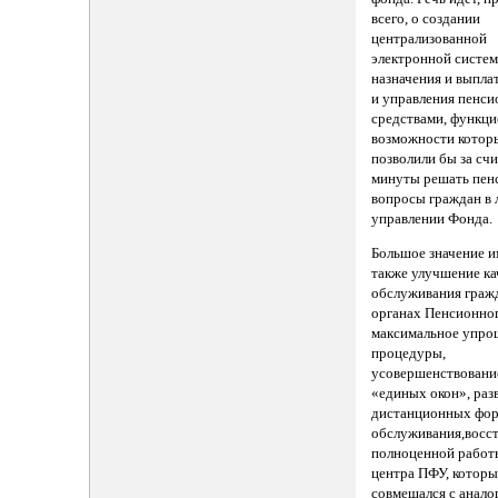
всего, о создании
централизованной
электронной систе
назначения и выпла
и управления пенс
средствами, функц
возможности котор
позволили бы за сч
минуты решать пен
вопросы граждан в
управлении Фонда.
Большое значение и
также улучшение ка
обслуживания граж
органах Пенсионно
максимальное упро
процедуры,
усовершенствовани
«единых окон», раз
дистанционных фо
обслуживания,восс
полноценной работы
центра ПФУ, котор
совмещался с анал