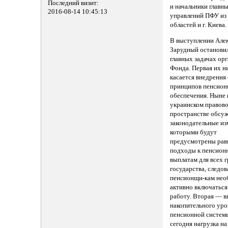
Последний визит:
и начальники главн
2016-08-14 10:45:13
управлений ПФУ из 
областей и г. Киева.
В выступлении Але
Зарудный остановил
главных задачах ор
Фонда. Первая их н
касается внедрения
принципов пенсион
обеспечения. Ныне 
украинском правов
пространстве обсу
законодательные из
которыми будут
предусмотрены рав
подходы к пенсион
выплатам для всех 
государства, следо
пенсионщи-кам не
активно включаться
работу. Вторая — в
накопительного уро
пенсионной систем
сегодня нагрузка на