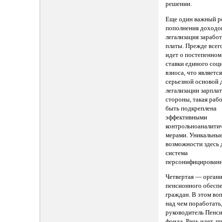
решении.
Еще один важный р
пополнения доходо
легализация зарабо
платы. Прежде всего
идет о постепенно
ставки единого соц
взноса, что являетс
серьезной основой 
легализации зарплат
стороны, такая раб
быть подкреплена
эффективными
контрольноаналити
мерами. Уникальны
возможности здесь 
система
персонифицированн
Четвертая — орган
пенсионного обесп
граждан. В этом во
над чем поработать
руководитель Пенс
фонда. Речь идет, п