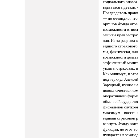
социального взноса
вдаваться в детали,
Председатель правл
— но очевидно, что
органов Фонда огр
возможности относ
защиты прав застр
лиц. Из-за разрыва к
единого страхового
мы, фактически, ли
возможности делат
эффективный монит
уплаты страховых в
Как минимум, в это
подчеркнул Алексе
Зарудный, нужно на
новом качественном
оперативноинформ
обмен с Государств
фискальной службой
максимум—восстан
единый страховой р
вернуть Фонду кон
функции, но этот в
нуждается в законо