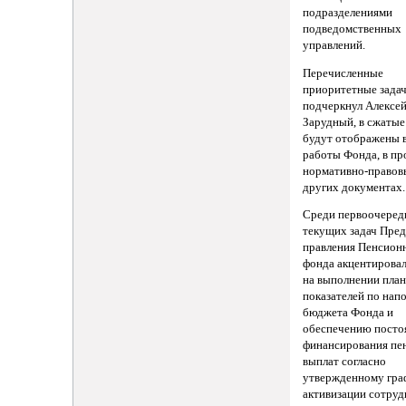
подразделениями
подведомственных
управлений.
Перечисленные
приоритетные задач
подчеркнул Алексе
Зарудный, в сжатые
будут отображены в
работы Фонда, в пр
нормативно-правов
других документах.
Среди первоочере
текущих задач Пред
правления Пенсион
фонда акцентирова
на выполнении пла
показателей по нап
бюджета Фонда и
обеспечению посто
финансирования пе
выплат согласно
утвержденному гра
активизации сотруд