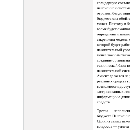
солидарную соста
пенсионной систе
огромна, без дотаци
бюджета она обойти
может. Поэтому в 
время будет оконча
определена и закон
закреплена модель, 
которой будет рабо
накопительный уров
менее важным также
создание организац
технической базы 
накопительной сист
Акцент делается на
реальных средств г
возможности досту
застрахованных лиц
информации о движ
средств.
Третья — наполнен
бюджета Пенсионно
Один из самых важ
вопросов — уплата