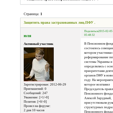
Страница:
1
Защитить права застрахованных лиц.ПФУ .
Поделиться
2015-02-05
юля
05:48:32
В Пенсионном фон
Активный участник
состоялось совещан
котором участники
реформирование пе
системы Украины и
определились с ос
приоритетами деят
органов ПФУ в нов
году. На мероприят
Зарегистрирован
: 2012-06-29
которое возглавил
Приглашений:
0
Председатель правл
Сообщений:
247
Пенсионного фонда
Уважение:
[+1/-0]
Алексей Зарудный,
Позитив:
[+0/-0]
присутствовали ру
Провел на форуме:
структурных подра
2 дня 10 часов
Пенсионного фонда