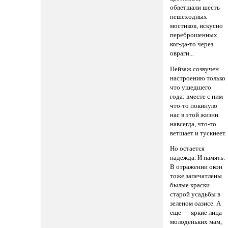
обветшали шесть
пешеходных
мостиков, искусно
переброшенных
ког-да-то через
овраги...
Пейзаж созвучен
настроению только
что ушедшего
года: вместе с ним
что-то покинуло
нас в этой жизни
навсегда, что-то
ветшает и тускнеет.
Но остается
надежда. И память.
В отражении окон
тоже запечатлены
былые краски
старой усадьбы в
зеленом оазисе. А
еще — яркие лица
молоденьких мам,