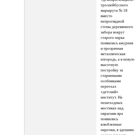
троллейбусного
маршрута № 18
вместо
непроглядной
стены деревянного
забора вокруг
старого парка
появилась ажурная
и прозрачная
металлическая
изгородь, а в новую
высотную
постройку за
старинными
особняками
переехал
«детский»
институт. На
пешеходных
мостиках над
оврагами яра
появились
влюбленные
парочки, в здешних