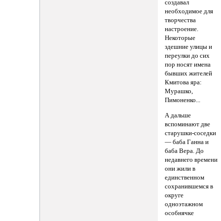
создавал
необходимое для
творчества
настроение.
Некоторые
здешние улицы и
переулки до сих
пор носят имена
бывших жителей
Кмитова яра:
Мурашко,
Пимоненко...
А дальше
вспоминают две
старушки-соседки
— баба Ганна и
баба Вера. До
недавнего времени
они жили в
единственном
сохранившемся в
округе
одноэтажном
особнячке