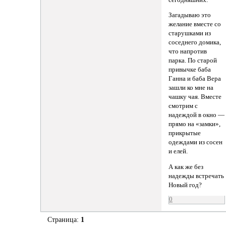
Загадываю это
желание вместе со
старушками из
соседнего домика,
что напротив
парка. По старой
привычке баба
Ганна и баба Вера
зашли ко мне на
чашку чая. Вместе
смотрим с
надеждой в окно —
прямо на «замки»,
прикрытые
одеждами из сосен
и елей.
А как же без
надежды встречать
Новый год?
0
Страница:
1