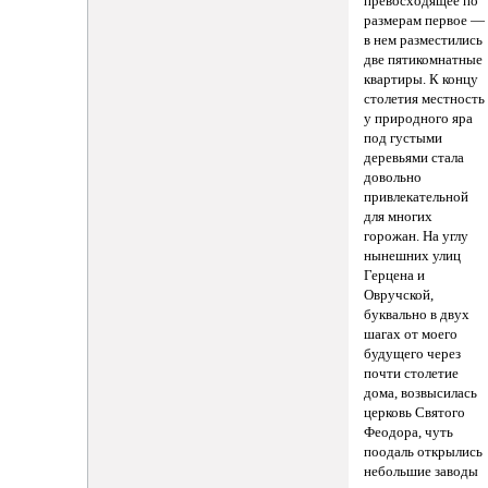
превосходящее по
размерам первое —
в нем разместились
две пятикомнатные
квартиры. К концу
столетия местность
у природного яра
под густыми
деревьями стала
довольно
привлекательной
для многих
горожан. На углу
нынешних улиц
Герцена и
Овручской,
буквально в двух
шагах от моего
будущего через
почти столетие
дома, возвысилась
церковь Святого
Феодора, чуть
поодаль открылись
небольшие заводы