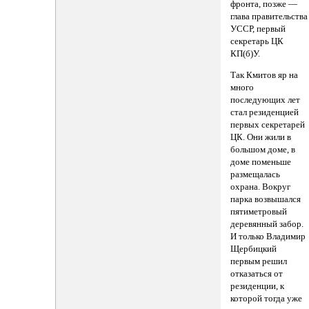
фронта, позже —
глава правительства
УССР, первый
секретарь ЦК
КП(б)У.
Так Кмитов яр на
много
последующих лет
стал резиденцией
первых секретарей
ЦК. Они жили в
большом доме, в
доме поменьше
размещалась
охрана. Вокруг
парка возвышался
пятиметровый
деревянный забор.
И только Владимир
Щербицкий
первым решил
отказаться от
резиденции, к
которой тогда уже