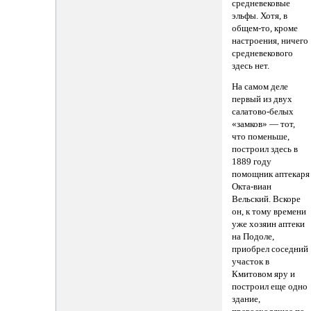
средневековые
эльфы. Хотя, в
общем-то, кроме
настроения, ничего
средневекового
здесь нет.
На самом деле
первый из двух
салатово-белых
«замков» — тот,
что поменьше,
построил здесь в
1889 году
помощник аптекаря
Окта-виан
Вельский. Вскоре
он, к тому времени
уже хозяин аптеки
на Подоле,
приобрел соседний
участок в
Кмитовом яру и
построил еще одно
здание,