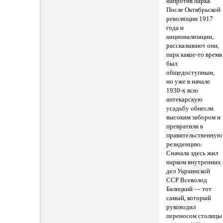
напротив парка.
После Октябрьской
революции 1917
года и
национализации,
рассказывают они,
парк какое-то время
был
общедоступным,
но уже в начале
1930-х всю
аптекарскую
усадьбу обнесли
высоким забором и
превратили в
правительственную
резиденцию.
Сначала здесь жил
нарком внутренних
дел Украинской
ССР Всеволод
Балицкий — тот
самый, который
руководил
переносом столицы