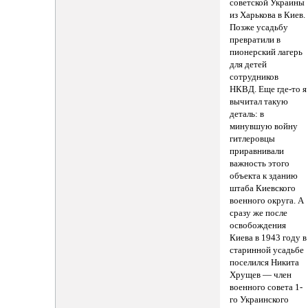
советской Украины
из Харькова в Киев.
Позже усадьбу
превратили в
пионерский лагерь
для детей
сотрудников
НКВД. Еще где-то я
вычитал такую
деталь: в
минувшую войну
гитлеровцы
приравнивали
важность этого
объекта к зданию
штаба Киевского
военного округа. А
сразу же после
освобождения
Киева в 1943 году в
старинной усадьбе
поселился Никита
Хрущев — член
военного совета 1-
го Украинского