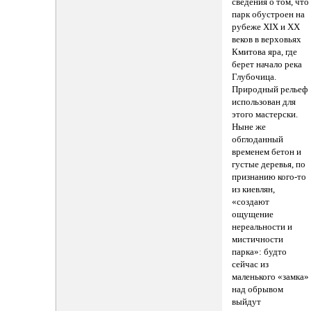
сведения о том, что
парк обустроен на
рубеже XIX и XX
веков в верховьях
Кмитова яра, где
берет начало река
Глубочица.
Природный рельеф
использован для
этого мастерски.
Ныне же
обглоданный
временем бетон и
густые деревья, по
признанию кого-то
из киевлян,
«создают
ощущение
нереальности и
мистичности
парка»: будто
сейчас из
маленького «замка»
над обрывом
выйдут