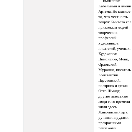
— нынешние
Кабельный и имени
Артема. Но главное
то, что местность
вокруг Кмитова яра
привлекала людей
творческих
профессий:
художников,
писателей, ученых.
Художники
Пимоненко, Менк,
Орловский,
Мурашко, писатель
Константин
Паустовский,
полярник и физик
Отто Шмидт,
другие известные
люди того времени
жили здесь.
Живописный яр с
ручьями, прудами,
прекрасными
пейзажами