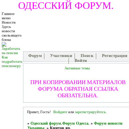
ОДЕССКИЙ ФОРУМ.
Главное
меню
Новости
Здесь
новости
скользящего
блока
Форум
Участники
Поиск
Регистрация
Как
Войти
подработать
пенсионеру
Активные темы
ПРИ КОПИРОВАНИИ МАТЕРИАЛОВ
ФОРУМА ОБРАТНАЯ ССЫЛКА
ОБЯЗАТЕЛЬНА.
Привет, Гость!
Войдите
или
зарегистрируйтесь
.
»
Одесский форум.Форум Одесса.
»
Форум новости
Украины.
»
Кмитов яр.