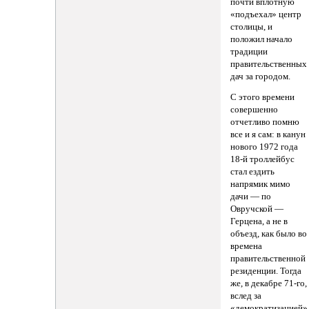
почти вплотную
«подъехал» центр
столицы, и
положил начало
традиции
правительственных
дач за городом.
С этого времени
совершенно
отчетливо помню
все и я сам: в канун
нового 1972 года
18-й троллейбус
стал ездить
напрямик мимо
дачи — по
Овручской —
Герцена, а не в
объезд, как было во
времена
правительственной
резиденции. Тогда
же, в декабре 71-го,
вслед за
«демократизацией»