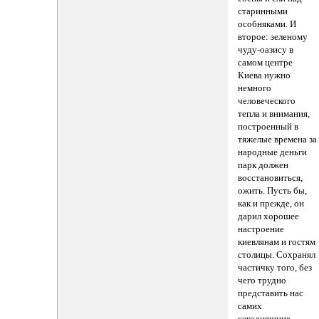
старинными
особняками. И
второе: зеленому
чуду-оазису в
самом центре
Киева нужно
немного
человеческого
тепла и внимания,
построенный в
тяжелые времена за
народные деньги
парк должен
восстановиться,
ожить. Пусть бы,
как и прежде, он
дарил хорошее
настроение
киевлянам и гостям
столицы. Сохранял
частичку того, без
чего трудно
представить нас
самих
сегодняшних.