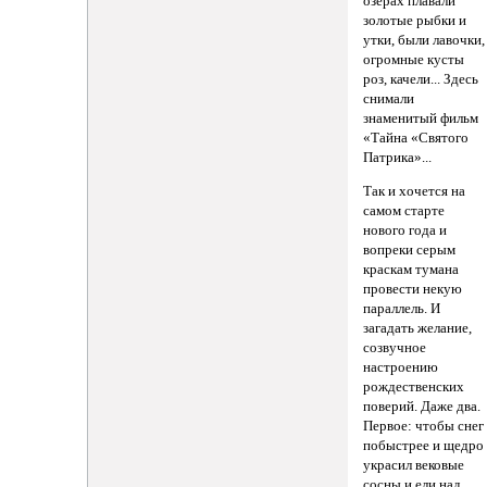
озерах плавали
золотые рыбки и
утки, были лавочки,
огромные кусты
роз, качели... Здесь
снимали
знаменитый фильм
«Тайна «Святого
Патрика»...
Так и хочется на
самом старте
нового года и
вопреки серым
краскам тумана
провести некую
параллель. И
загадать желание,
созвучное
настроению
рождественских
поверий. Даже два.
Первое: чтобы снег
побыстрее и щедро
украсил вековые
сосны и ели над