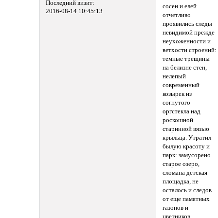
Последний визит:
сосен и елей
2016-08-14 10:45:13
отчетливо
проявились следы
невидимой прежде
неухоженности и
ветхости строений:
темные трещины
на белизне стен,
нелепый
современный
козырек из
согнутого
оргстекла над
роскошной
старинной вязью
крыльца. Утратил
былую красоту и
парк: замусорено
старое озеро,
сломана детская
площадка, не
осталось и следов
от еще памятных
газонов и
цветников,