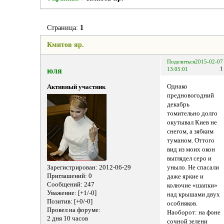
Страница:
1
Кмитов яр.
Поделиться
2015-02-07
1
юля
13:05:01
Однако
Активный участник
предновогодний
декабрь
томительно долго
окутывал Киев не
снегом, а зябким
туманом. Оттого
вид из моих окон
выглядел серо и
Зарегистрирован
: 2012-06-29
уныло. Не спасали
Приглашений:
0
даже яркие и
Сообщений:
247
колючие «шапки»
Уважение:
[+1/-0]
над крышами двух
Позитив:
[+0/-0]
особняков.
Провел на форуме:
Наоборот: на фоне
2 дня 10 часов
сочной зелени