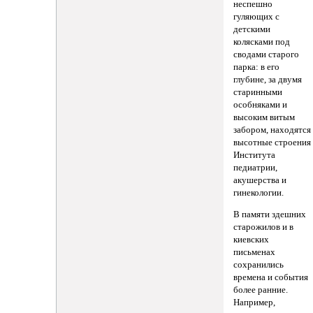
неспешно
гуляющих с
детскими
колясками под
сводами старого
парка: в его
глубине, за двумя
старинными
особняками и
высоким витым
забором, находятся
высотные строения
Института
педиатрии,
акушерства и
гинекологии.
В памяти здешних
старожилов и в
киевских
письменах
сохранились
времена и события
более ранние.
Например,