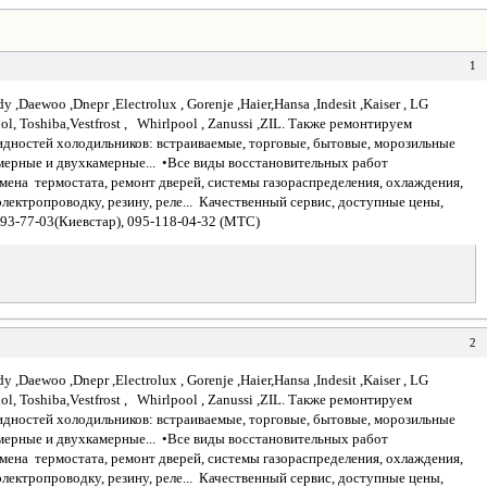
1
Daewoo ,Dnepr ,Electrolux , Gorenje ,Haier,Hansa ,Indesit ,Kaiser , LG
inol, Toshiba,Vestfrost , Whirlpool , Zanussi ,ZIL. Также ремонтируем
идностей холодильников: встраиваемые, торговые, бытовые, морозильные
мерные и двухкамерные... •Все виды восстановительных работ
мена термостата, ремонт дверей, системы газораспределения, охлаждения,
лектропроводку, резину, реле... Качественный сервис, доступные цены,
-893-77-03(Киевстар), 095-118-04-32 (МТС)
2
Daewoo ,Dnepr ,Electrolux , Gorenje ,Haier,Hansa ,Indesit ,Kaiser , LG
inol, Toshiba,Vestfrost , Whirlpool , Zanussi ,ZIL. Также ремонтируем
идностей холодильников: встраиваемые, торговые, бытовые, морозильные
мерные и двухкамерные... •Все виды восстановительных работ
мена термостата, ремонт дверей, системы газораспределения, охлаждения,
лектропроводку, резину, реле... Качественный сервис, доступные цены,