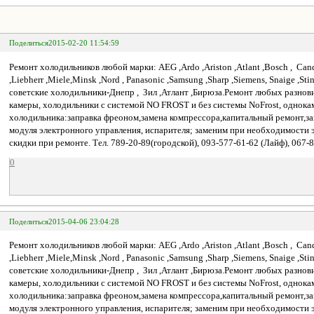
Поделиться
2015-02-20 11:54:59
Ремонт холодильников любой марки: AEG ,Ardo ,Ariston ,Atlant ,Bosch , Candy ,
,Liebherr ,Miele,Minsk ,Nord , Panasonic ,Samsung ,Sharp ,Siemens, Snaige ,St
советские холодильники-Днепр , Зил ,Атлант ,Бирюза.Ремонт любых разнов
камеры, холодильники с системой NO FROST и без системы NoFrost, однока
холодильника:заправка фреоном,замена компрессора,капитальный ремонт,за
модуля электронного управления, испарителя; заменим при необходимости э
скидки при ремонте. Тел. 789-20-89(городской), 093-577-61-62 (Лайф), 067
0
Поделиться
2015-04-06 23:04:28
Ремонт холодильников любой марки: AEG ,Ardo ,Ariston ,Atlant ,Bosch , Candy ,
,Liebherr ,Miele,Minsk ,Nord , Panasonic ,Samsung ,Sharp ,Siemens, Snaige ,St
советские холодильники-Днепр , Зил ,Атлант ,Бирюза.Ремонт любых разнов
камеры, холодильники с системой NO FROST и без системы NoFrost, однока
холодильника:заправка фреоном,замена компрессора,капитальный ремонт,за
модуля электронного управления, испарителя; заменим при необходимости э