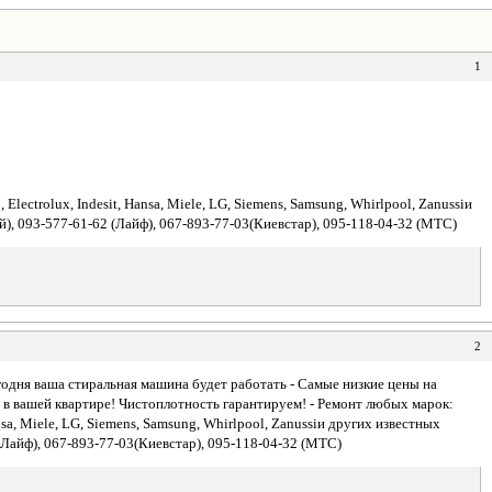
1
Electrolux, Indesit, Нansa, Miele, LG, Siemens, Samsung, Whirlpool, Zanussiи
й), 093-577-61-62 (Лайф), 067-893-77-03(Киевстар), 095-118-04-32 (МТС)
2
одня ваша стиральная машина будет работать - Самые низкие цены на
и в вашей квартире! Чистоплотность гарантируем! - Ремонт любых марок:
ansa, Miele, LG, Siemens, Samsung, Whirlpool, Zanussiи других известных
 (Лайф), 067-893-77-03(Киевстар), 095-118-04-32 (МТС)