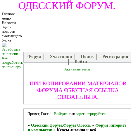
ОДЕССКИЙ ФОРУМ.
Главное
меню
Новости
Здесь
новости
скользящего
блока
Форум
Участники
Поиск
Регистрация
Как
Войти
подработать
пенсионеру
Активные темы
ПРИ КОПИРОВАНИИ МАТЕРИАЛОВ
ФОРУМА ОБРАТНАЯ ССЫЛКА
ОБЯЗАТЕЛЬНА.
Привет, Гость!
Войдите
или
зарегистрируйтесь
.
»
Одесский форум.Форум Одесса.
»
Форум интернет
и компьютэр
»
Курсы дизайна и веб