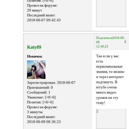
Позитив:
[+0/-0]
Провел на форуме:
29 минут
Последний визит:
2018-06-07 09:42:45
Поделиться
2018-06-
2
08
Katy89
12:49:25
Так если у вас
Новичок
есть
первоначальные
знания, то можно
и через интернет
подтянуть. В
Зарегистрирован
: 2018-06-07
ютубе очень
Приглашений:
0
Сообщений:
1
много видео
Уважение:
[+0/-0]
уроков на эту
Позитив:
[+0/-0]
тему!
Провел на форуме:
0
3 минуты
Последний визит:
2018-06-09 08:36:23