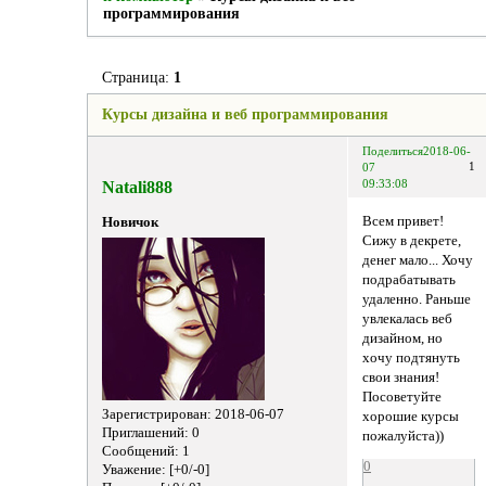
программирования
Страница:
1
Курсы дизайна и веб программирования
Поделиться
2018-06-
1
07
Natali888
09:33:08
Всем привет!
Новичок
Сижу в декрете,
денег мало... Хочу
подрабатывать
удаленно. Раньше
увлекалась веб
дизайном, но
хочу подтянуть
свои знания!
Посоветуйте
Зарегистрирован
: 2018-06-07
хорошие курсы
Приглашений:
0
пожалуйста))
Сообщений:
1
0
Уважение:
[+0/-0]