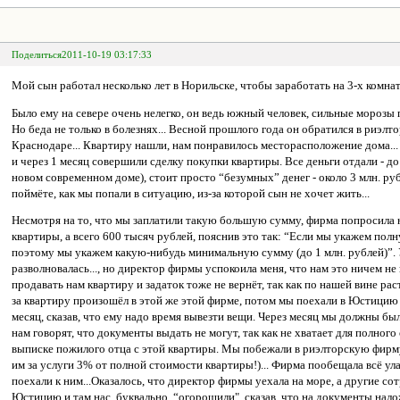
Поделиться
2011-10-19 03:17:33
Мой сын работал несколько лет в Норильске, чтобы заработать на 3-х комна
Было ему на севере очень нелегко, он ведь южный человек, сильные морозы
Но беда не только в болезнях... Весной прошлого года он обратился в риэл
Краснодаре... Квартиру нашли, нам понравилось месторасположение дома... Р
и через 1 месяц совершили сделку покупки квартиры. Все деньги отдали - до
новом современном доме), стоит просто “безумных” денег - около 3 млн. ру
поймёте, как мы попали в ситуацию, из-за которой сын не хочет жить...
Несмотря на то, что мы заплатили такую большую сумму, фирма попросила н
квартиры, а всего 600 тысяч рублей, пояснив это так: “Если мы укажем пол
поэтому мы укажем какую-нибудь минимальную сумму (до 1 млн. рублей)”. У 
разволновалась..., но директор фирмы успокоила меня, что нам это ничем не г
продавать нам квартиру и задаток тоже не вернёт, так как по нашей вине рас
за квартиру произошёл в этой же этой фирме, потом мы поехали в Юстицию
месяц, сказав, что ему надо время вывезти вещи. Через месяц мы должны б
нам говорят, что документы выдать не могут, так как не хватает для полног
выписке пожилого отца с этой квартиры. Мы побежали в риэлторскую фирму
им за услуги 3% от полной стоимости квартиры!)... Фирма пообещала всё ул
поехали к ним...Оказалось, что директор фирмы уехала на море, а другие со
Юстицию и там нас, буквально, “огорошили", сказав, что на документы налож