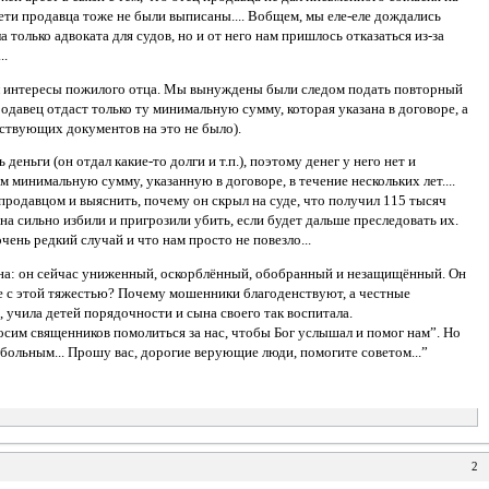
ети продавца тоже не были выписаны.... Вобщем, мы еле-еле дождались
 только адвоката для судов, но и от него нам пришлось отказаться из-за
..
учёл интересы пожилого отца. Мы вынуждены были следом подать повторный
родавец отдаст только ту минимальную сумму, которая указана в договоре, а
тствующих документов на это не было).
 деньги (он отдал какие-то долги и т.п.), поэтому денег у него нет и
 минимальную сумму, указанную в договоре, в течение нескольких лет....
продавцом и выяснить, почему он скрыл на суде, что получил 115 тысяч
ына сильно избили и пригрозили убить, если будет дальше преследовать их.
чень редкий случай и что нам просто не повезло...
ына: он сейчас униженный, оскорблённый, обобранный и незащищённый. Он
льше с этой тяжестью? Почему мошенники благоденствуют, а честные
 учила детей порядочности и сына своего так воспитала.
росим священников помолиться за нас, чтобы Бог услышал и помог нам”. Но
 больным... Прошу вас, дорогие верующие люди, помогите советом...”
2