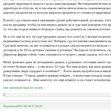
продажу квартиры и подал в суд на сына (продавца). Несовершеннолетние д
директора из отпуска, но и она нам не смогла ничем помочь, порекомендовала
дорогих расценок на услуги (он запросил проценты от стоимости квартиры).
В итоге, суд отказал нам в признании сделки действительной, поскольку 
иск на продавца, чтобы он нам вернул деньги, но в суде нам пояснили, что п
то, что мы отдали намного большую сумму, мы доказать не сможем (соотве
Но и это ещё не всё: на суде продавец сказал, что успел за 2 месяца потратить
недвижимости (под залог) тоже нет. Вобщем, суд постановил выплачивать нам
Сын мой, конечно, не мог успокоиться и решил сам поговорить по-мужски с 
долларов, а не 20-ть, которые указаны в договоре? Беседы не получилось, с
Директор фирмы сейчас тоже уклоняется от встреч с нами, сказала, что это о
Меня тревожат даже не потерянные деньги, а душевное состояние моего с
не хочет больше жить..., а ему всего 32 года. Что нам делать, как жить да
доверчивые люди страдают и погибают?... Я всю жизнь проработала в школе,
Я ему говорю: “Сынок, давай в церковь пойдём..., в монастырь поедем, поп
сын не соглашается... Мне кажется, что ещё немного и он станет психически
мне законный брак не нужен
0
Поделиться
2012-06-30 07:50:29