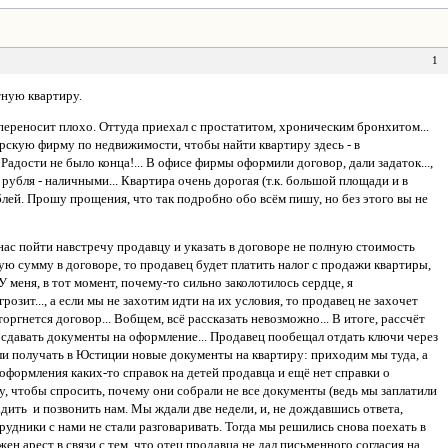
1
тную квартиру.
 переносит плохо. Оттуда приехал с простатитом, хроническим бронхитом...
торскую фирму по недвижимости, чтобы найти квартиру здесь - в
адости не было конца!... В офисе фирмы оформили договор, дали задаток...,
 рубля - наличными... Квартира очень дорогая (т.к. большой площади и в
блей. Прошу прощения, что так подробно обо всём пишу, но без этого вы не
ас пойти навстречу продавцу и указать в договоре не полную стоимость
ную сумму в договоре, то продавец будет платить налог с продажи квартиры,
меня, в тот момент, почему-то сильно заколотилось сердце, я
розит..., а если мы не захотим идти на их условия, то продавец не захочет
торгнется договор... Вобщем, всё рассказать невозможно... В итоге, рассчёт
 сдавать документы на оформление... Продавец пообещал отдать ключи через
ыли получать в Юстиции новые документы на квартиру: приходим мы туда, а
о оформления каких-то справок на детей продавца и ещё нет справки о
, чтобы спросить, почему они собрали не все документы (ведь мы заплатили
адить и позвонить нам. Мы ждали две недели, и, не дождавшись ответа,
трудники с нами не стали разговаривать. Тогда мы решились снова поехать в
ен арест в связи с тем, что отец продавца не дал письменного согласия на