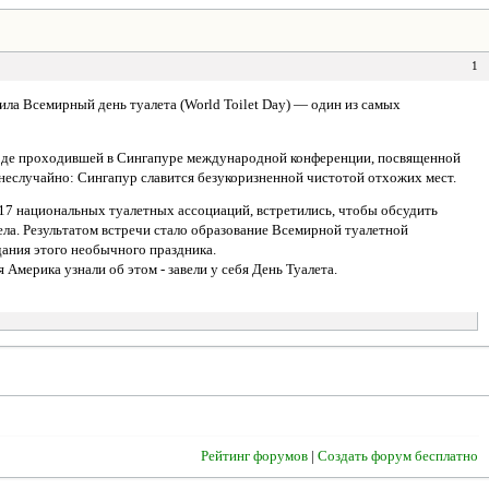
1
ла Всемирный день туалета (World Toilet Day) — один из самых
ходе проходившей в Сингапуре международной конференции, посвященной
неслучайно: Сингапур славится безукоризненной чистотой отхожих мест.
 17 национальных туалетных ассоциаций, встретились, чтобы обсудить
ла. Результатом встречи стало образование Всемирной туалетной
здания этого необычного праздника.
 Америка узнали об этом - завели у себя День Туалета.
Рейтинг форумов
|
Создать форум бесплатно