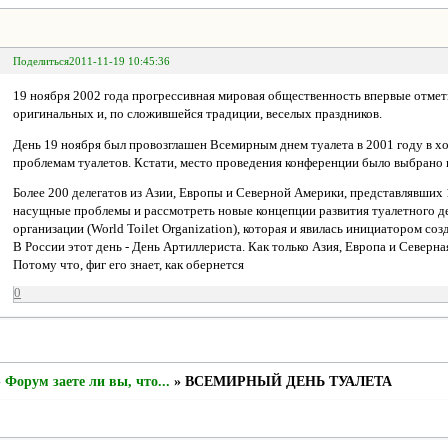
Поделиться
2011-11-19 10:45:36
19 ноября 2002 года прогрессивная мировая общественность впервые отмети
оригинальных и, по сложившейся традиции, веселых праздников.
День 19 ноября был провозглашен Всемирным днем туалета в 2001 году в 
проблемам туалетов. Кстати, место проведения конференции было выбрано 
Более 200 делегатов из Азии, Европы и Северной Америки, представлявших
насущные проблемы и рассмотреть новые концепции развития туалетного де
организации (World Toilet Organization), которая и явилась инициатором со
В России этот день - День Артиллериста. Как только Азия, Европа и Северная
Потому что, фиг его знает, как обернется
0
»
Форум заете ли вы, что...
»
ВСЕМИРНЫЙ ДЕНЬ ТУАЛЕТА