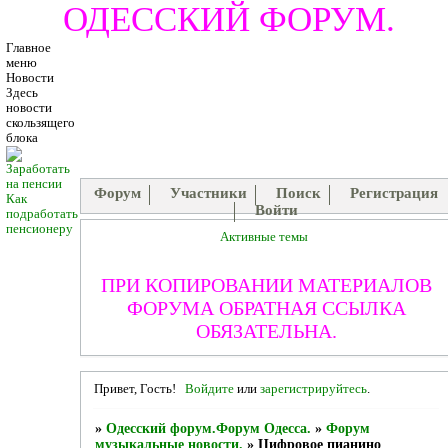
ОДЕССКИЙ ФОРУМ.
Главное
меню
Новости
Здесь
новости
скользящего
блока
Форум
Участники
Поиск
Регистрация
Как
Войти
подработать
пенсионеру
Активные темы
ПРИ КОПИРОВАНИИ МАТЕРИАЛОВ
ФОРУМА ОБРАТНАЯ ССЫЛКА
ОБЯЗАТЕЛЬНА.
Привет, Гость!
Войдите
или
зарегистрируйтесь
.
»
Одесский форум.Форум Одесса.
»
Форум
музыкальные новости.
»
Цифровое пианино