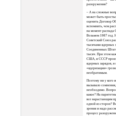
разоружения?
– А на сложные воп
может быть просты
оценить Договор ОС
вспомнить, чем рас
на момент распада 
Возьмем 1987 год. 
Советский Союз рас
тысячами ядерных з
Соединенных Штато
тысяч. При этом ка
США, и СССР произ
ядерных зарядов, и
«ядеризации» грози
необратимым.
Поэтому ни у кого и
вызывало сомнения,
необходимо. Вопрос
какое? На паритетн
все нарастающим п
одной из сторон? В
зрения и надо рассм
процесс разоружени