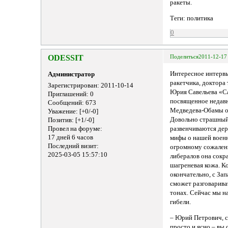
ракеты.
Теги: политика
0
ODESSIT
Поделиться
2011-12-17
Интересное интерв
Администратор
ракетчика, доктора
Зарегистрирован
: 2011-10-14
Юрия Савельева «С
Приглашений:
0
посвященное недав
Сообщений:
673
Медведева-Обамы о
Уважение:
[+0/-0]
Довольно страшный 
Позитив:
[+1/-0]
Провел на форуме:
развенчиваются де
17 дней 6 часов
мифы о нашей воен
Последний визит:
огромному сожален
2025-03-05 15:57:10
либералов она сокр
шагреневая кожа. К
окончательно, с За
сможет разговарива
тонах. Сейчас мы н
гибели.
– Юрий Петрович, с
просто и ясно – вы