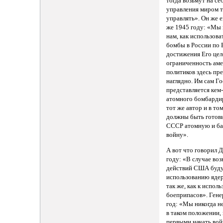
тогда возьмут на се
управления миром т
управлять». Он же 
же 1945 году: «Мы 
нам, как использов
бомбы в России по Е
достижения Его цел
ограниченность ам
политиков здесь пр
наглядно. Им сам Г
представляется кем
атомного бомбарди
тот же автор и в т
должны быть готовы
СССР атомную и ба
войну».
А вот что говорил 
году: «В случае во
действий США буду
использованию яде
так же, как к испо
боеприпасов». Гене
год: «Мы никогда н
в таком положении,
первыми начать во