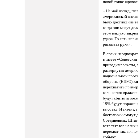
новой гонке «дово
– На мой взгляд, гл
американской внешн
было достижение та
когда они могут дел
этом наглухо закры
удара. То есть «при
развязать руки».
В своих неоднокра
в газете «Советская
приводил расчеты, 
развернутая америк
национальной прот
обороны (НПРО) как
перехватить пример
количество вражеск
будут сбиты из косм
19% будут поражен
высотах. И значит, 
боеголовки смогут 
Соединенных Штато
встретят все наличн
перехватчиков и по
собьют.