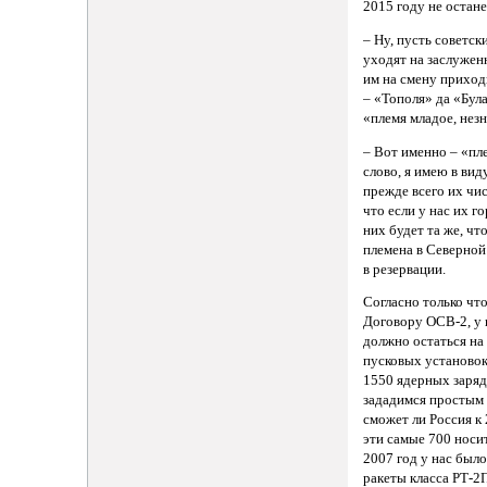
2015 году не остане
– Ну, пусть советс
уходят на заслужен
им на смену приход
– «Тополя» да «Була
«племя младое, нез
– Вот именно – «пл
слово, я имею в виду
прежде всего их чи
что если у нас их го
них будет та же, чт
племена в Северной
в резервации.
Согласно только чт
Договору ОСВ-2, у 
должно остаться на
пусковых установок
1550 ядерных заряд
зададимся простым 
сможет ли Россия к
эти самые 700 носи
2007 год у нас был
ракеты класса РТ-