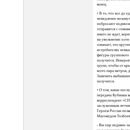
конец.
• В то, что все до 
немедленно возьмут
побросают подмоск
отправятся с семьям
никто не ждет, вери
на увольнение хотя
означает, что крутит
истребителях немы
фигуры группового
получится. Невероя
групп, чтобы от кр
всего пара метров, 
Заменить выбывших
получится.
• О том, какие посл
передача Кубинки к
корреспондент «СП
заслуженным летчи
Героем России пол
Магомедом Толбое
- Вы еще недавно за