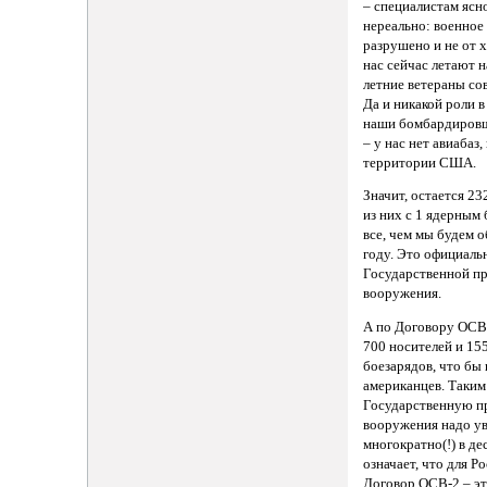
– специалистам ясно
нереально: военное
разрушено и не от 
нас сейчас летают н
летние ветераны со
Да и никакой роли 
наши бомбардировщ
– у нас нет авиабаз
территории США.
Значит, остается 23
из них с 1 ядерным 
все, чем мы будем о
году. Это официал
Государственной п
вооружения.
А по Договору ОСВ-
700 носителей и 15
боезарядов, что бы 
американцев. Таким
Государственную п
вооружения надо у
многократно(!) в де
означает, что для 
Договор ОСВ-2 – эт