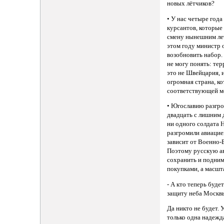
новых лётчиков?
• У нас четыре года
курсантов, которые
смену нынешним лет
этом году министр
возобновить набор.
не могу понять: те
это не Швейцария, 
огромная страна, к
соответствующей м
• Югославию разгро
двадцать с лишним д
ни одного солдата
разгромили авиацие
зависит от Военно-
Поэтому русскую а
сохранить и подни
покупками, а масш
- А кто теперь буде
защиту неба Москв
Да никто не будет. 
только одна надежд