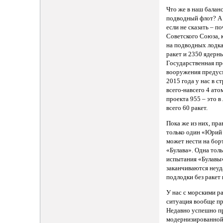
Что же в наш балан
подводный флот? А 
если не сказать – п
Советского Союза, к
на подводных лодка
ракет и 2350 ядерн
Государственная п
вооружения предусм
2015 года у нас в 
всего-навсего 4 ат
проекта 955 – это 
всего 60 ракет.
Пока же из них, пра
только один «Юрий
может нести на бор
«Булава». Одна толь
испытания «Булавы»
заканчиваются неуд
подлодки без ракет 
У нас с морскими р
ситуация вообще пр
Недавно успешно п
модернизированной