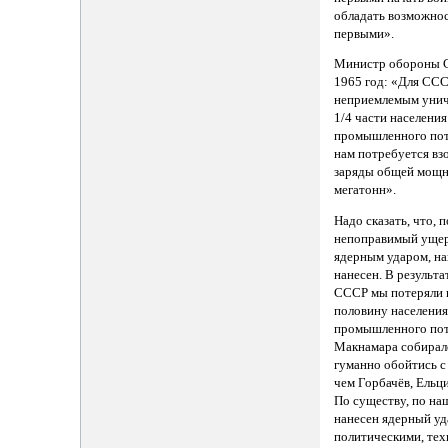
обладать возможнос
первыми».
Министр обороны 
1965 год: «Для СС
неприемлемым унич
1/4 части населени
промышленного пот
нам потребуется вз
заряды общей мощн
мегатонн».
Надо сказать, что, 
непоправимый ущер
ядерным ударом, на
нанесен. В результ
СССР мы потеряли н
половину населения
промышленного пот
Макнамара собирал
гуманно обойтись с
чем Горбачёв, Ельци
По существу, по на
нанесен ядерный уд
политическими, тех