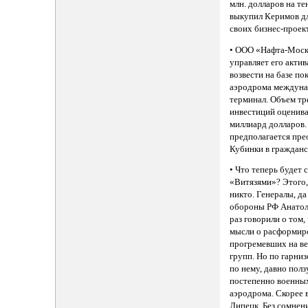
млн. долларов на 
выкупил Керимов д
своих бизнес-проек
• ООО «Нафта-Моск
управляет его акти
возвести на базе по
аэродрома междуна
терминал. Объем т
инвестиций оценива
миллиард долларов.
предполагается пре
Кубинки в гражданс
• Что теперь будет
«Витязями»? Этого,
никто. Генералы, да
обороны РФ Анатол
раз говорили о том,
мысли о расформир
прогремевших на в
групп. Но по гарниз
по нему, давно полз
постепенно военных
аэродрома. Скорее в
Липецк. Без сомнени