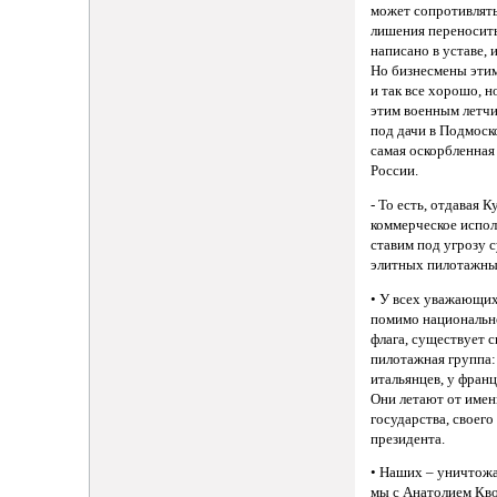
может сопротивлять
лишения переносить
написано в уставе, 
Но бизнесмены этим
и так все хорошо, 
этим военным летчи
под дачи в Подмоск
самая оскорбленная
России.
- То есть, отдавая 
коммерческое испол
ставим под угрозу 
элитных пилотажны
• У всех уважающих
помимо национально
флага, существует 
пилотажная группа: 
итальянцев, у франц
Они летают от имен
государства, своего
президента.
• Наших – уничтожа
мы с Анатолием Кво