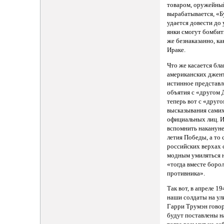
товаром, оружейны
вырабатывается, «Бу
удается довести до 
янки смогут бомбит
же безнаказанно, ка
Ираке.
Что же касается бл
американских джент
истинное представл
объятия с «другом
теперь вот с «друго
высказывания сами
официальных лиц. 
вспомнить накануне
летия Победы, а то 
российских верхах 
модным умиляться н
«тогда вместе боро
противника».
Так вот, в апреле 1
наши солдаты на ул
Гарри Трумэн говор
будут поставлены н