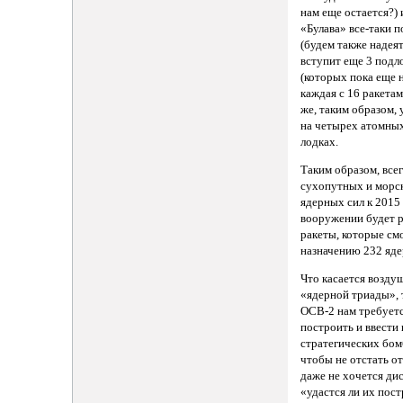
нам еще остается?) 
«Булава» все-таки п
(будем также надеят
вступит еще 3 подл
(которых пока еще н
каждая с 16 ракетам
же, таким образом, 
на четырех атомны
лодках.
Таким образом, все
сухопутных и морск
ядерных сил к 2015 
вооружении будет 
ракеты, которые см
назначению 232 яде
Что касается возд
«ядерной триады», 
ОСВ-2 нам требует
построить и ввести
стратегических бо
чтобы не отстать о
даже не хочется ди
«удастся ли их пост