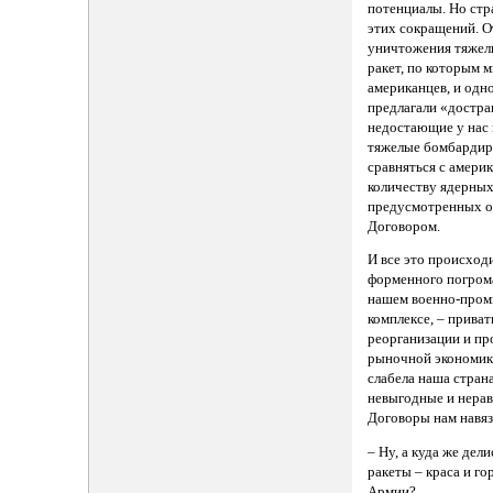
потенциалы. Но стр
этих сокращений. О
уничтожения тяжел
ракет, по которым 
американцев, и одн
предлагали «достра
недостающие у нас
тяжелые бомбардир
сравняться с амери
количеству ядерных
предусмотренных 
Договором.
И все это происход
форменного погрома
нашем военно-про
комплексе, – приват
реорганизации и пр
рыночной экономик
слабела наша страна
невыгодные и нера
Договоры нам навяз
– Ну, а куда же дел
ракеты – краса и г
Армии?