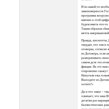
И по какой-то необ
закономерности Го
программа вооруже
именно к этой цифр
будем иметь что-то 
Таким образом сбыв
мечта американской
Правда, апологеты
твердят, что там в т
оговорка, согласно
из Договора, если 
разворачивать свою
самом деле эта огов
фикция. На это нам
откровенно скажут:
Напугали ежа голы
Выходите из Догово
хотите!»
Да и что такое – «
означает, что наш 
десятки раз наращи
баллистических раке