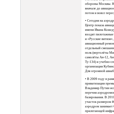
обороны Москвы. Н
вначале до авиацион
потом и вовсе пере
• Сегодня на аэрод
Центр показа авиац
имени Ивана Кожеду
входят пилотажные
и «Русские витязи»
авиационный ремон
отдельный смешан
полк (вертолёты Ми
самолёты Ан-12, Ан-
Ту-134) и учебно-с
организация Кубин
Для огромной авиаб
• В 2009 году в ра
приватизации прем
Владимир Путин ис
перечня аэродромо
базирования. В 201
участок размером 46
аэродром занимает 6
прилегающей инфра