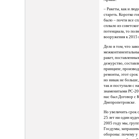
– Ракеты, как и люд
стареть. Коротко гов
было – почти все сп
сплыло из советско
потенциала, то пол
вооружения к 2015 
Дело в том, что за
межконтинентальны
ракет, поставленны
дежурство, составля
принципе, произво
ремонты, этот срок
но никак не больше,
так и поступали с 
знаменитыми РС-20 
нас был Договор с
Днепропетровске.
Но увеличить срок
25 лет ни один куде
2005 году мы, груп
Госдумы, запрашив
обороны: почему у