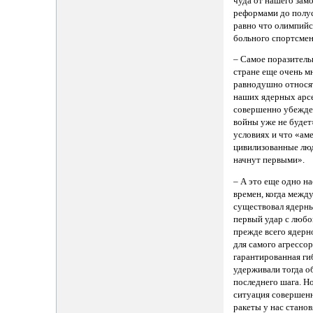
чуда от нашего зам
реформами до полу
равно что олимпийс
больного спортсмен
– Самое поразитель
стране еще очень м
равнодушно относя
наших ядерных арс
совершенно убежде
войны уже не будет
условиях и что «ам
цивилизованные люд
начнут первыми».
– А это еще одно н
времен, когда межд
существовал ядерны
первый удар с любо
прежде всего ядерн
для самого агрессор
гарантированная гиб
удерживали тогда о
последнего шага. Н
ситуация совершен
ракеты у нас стано