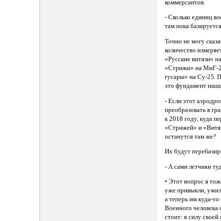
коммерсантов.
- Сколько единиц в
там пока базируетс
Точно не могу сказа
количество измеряе
«Русские витязи» на
«Стрижи» на МиГ-2
гусары» на Су-25. 
это фундамент наше
- Если этот аэродр
преобразовать в гр
к 2018 году, куда 
«Стрижей» и «Витя
останутся там же?
Их будут перебазир
- А сами летчики ту
• Этот вопрос я то
уже привыкли, ужил
а теперь им куда-то
Военного человека 
стоит: в силу своей