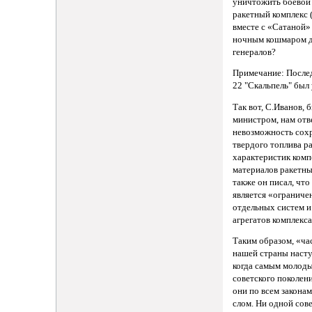
уничтожить боевой
ракетный комплекс 
вместе с «Сатаной»
ночным кошмаром д
генералов?
Примечание: После
22 "Скальпель" был
Так вот, С.Иванов, 
министром, нам отв
невозможность сох
твердого топлива ра
характеристик ком
материалов ракетны
также он писал, чт
является «ограниче
отдельных систем и 
агрегатов комплекса
Таким образом, «ча
нашей страны насту
когда самым молод
советского поколени
они по всем закона
слом. Ни одной сов