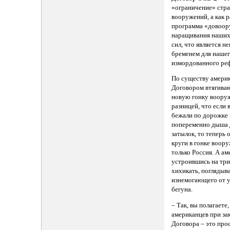
«ограничение» стра
вооружений, а как р
программа «довоор
наращивания наших
сил, что является 
бременем для нашег
измордованного ре
По существу амери
Договором втягиваю
новую гонку вооруж
разницей, что если 
бежали по дорожке 
попеременно дыша 
затылок, то теперь 
круги в гонке воор
только Россия. А а
устроившись на три
хихикать, поглядыв
изнемогающего от у
бегуна.
– Так, вы полагаете,
американцев при за
Договора – это прос