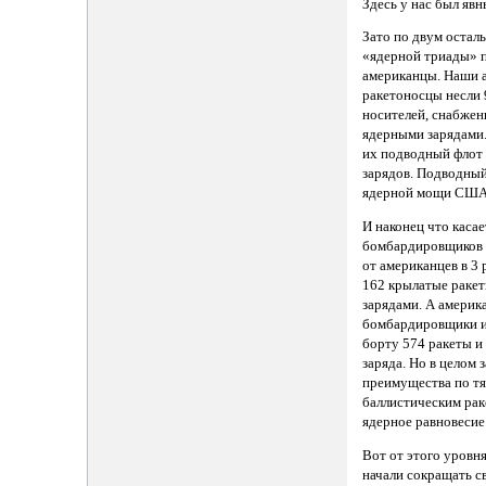
Здесь у нас был явн
Зато по двум остал
«ядерной триады» 
американцы. Наши 
ракетоносцы несли 
носителей, снабже
ядерными зарядами.
их подводный флот
зарядов. Подводный
ядерной мощи США
И наконец что каса
бомбардировщиков 
от американцев в 3 
162 крылатые ракет
зарядами. А америк
бомбардировщики и
борту 574 ракеты и
заряда. Но в целом 
преимущества по т
баллистическим рак
ядерное равновесие
Вот от этого уровн
начали сокращать с