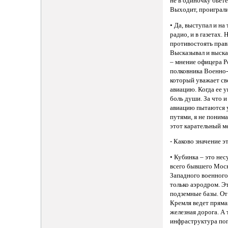
не в одиночку бьете
Выходит, проиграл
• Да, выступал и на
радио, и в газетах. 
противостоять прав
Высказывал и выск
– мнение офицера Р
полковника Военно
который уважает с
авиацию. Когда ее 
боль души. За что 
авиацию пытаются 
путями, я не понима
этот карательный м
- Каково значение 
• Кубинка – это не
всего бывшего Моск
Западного военного
только аэродром. Э
подземные базы. От
Кремля ведет пряма
железная дорога. А 
инфраструктура поп