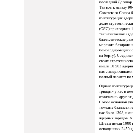
последний Договор
Так вот, к началу 90
Советского Союза б
конфигурация ядерн
долю стратегически
(СЯС) приходился 1
так называемая «яд
баллистические рак
морского базирован
бомбардировщики 
на борту). Соедин
своих стратегическ
имели 10 563 ядерны
нас с американцами
полный паритет по 
Однако конфигурац
триады» у нас и ам
отличались друг от
Союзе основной упо
тяжелые баллистиче
нас было 1398, и он
ядерных зарядов. 
Штаты имели 1000 
оснащенных 2450 я