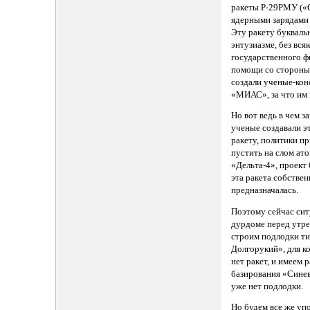
ракеты Р-29РМУ («С
ядерными зарядами 
Эту ракету букваль
энтузиазме, без вся
государственного ф
помощи со стороны
создали ученые-ко
«МИАС», за что им 
Но вот ведь в чем з
ученые создавали э
ракету, политики п
пустить на слом ат
«Дельта-4», проект 
эта ракета собствен
предназначалась.
Поэтому сейчас ситу
дурдоме перед утр
строим подлодки т
Долгорукий», для к
нет ракет, и имеем 
базирования «Синев
уже нет подлодки.
Но будем все же упо