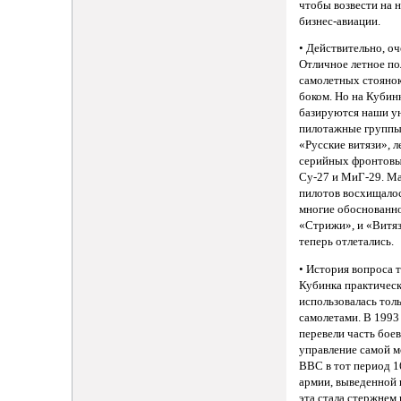
чтобы возвести на 
бизнес-авиации.
• Действительно, оч
Отличное летное по
самолетных стоянок
боком. Но на Кубинк
базируются наши у
пилотажные группы
«Русские витязи», 
серийных фронтовы
Су-27 и МиГ-29. М
пилотов восхищалос
многие обоснованно
«Стрижи», и «Витязи
теперь отлетались.
• История вопроса т
Кубинка практичес
использовалась тол
самолетами. В 1993
перевели часть бое
управление самой 
ВВС в тот период 1
армии, выведенной 
эта стала стержне