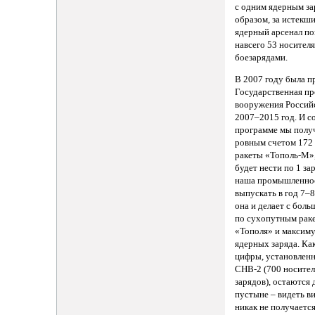
с одним ядерным за
образом, за истекши
ядерный арсенал по
навсего 53 носител
боезарядами.
В 2007 году была п
Государственная п
вооружения Россий
2007–2015 год. И с
программе мы получ
ровным счетом 172
ракеты «Тополь-М»,
будет нести по 1 за
наша промышленно
выпускать в год 7–
она и делает с боль
по сухопутным раке
«Тополя» и максиму
ядерных заряда. Ка
цифры, установлен
СНВ-2 (700 носител
зарядов), остаются 
пустыне – видеть ви
никак не получается