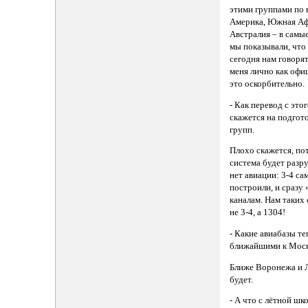
этими группами по 
Америка, Южная Аф
Австралия – в самы
мы показывали, что
сегодня нам говоря
меня лично как офи
это оскорбительно.
- Как перевод с это
скажется на подгот
групп.
Плохо скажется, по
система будет разр
нет авиации: 3-4 са
построили, и сразу 
каналам. Нам таких
не 3-4, а 1304!
- Какие авиабазы те
ближайшими к Мос
Ближе Воронежа и Л
будет.
- А что с лётной шк