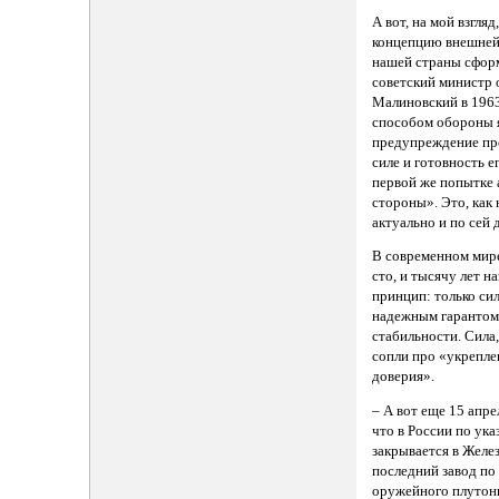
А вот, на мой взгля
концепцию внешней
нашей страны сфор
советский министр
Малиновский в 196
способом обороны 
предупреждение пр
силе и готовность е
первой же попытке 
стороны». Это, как 
актуально и по сей 
В современном мире,
сто, и тысячу лет н
принцип: только сил
надежным гарантом
стабильности. Сила
сопли про «укрепле
доверия».
– А вот еще 15 апре
что в России по ука
закрывается в Желе
последний завод по
оружейного плутони