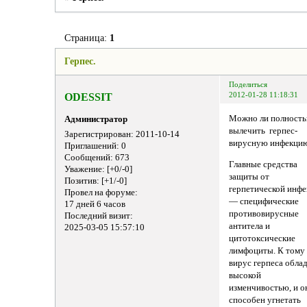
Страница:
1
Герпес.
Поделиться
ODESSIT
2012-01-28 11:18:31
Можно ли полност
Администратор
вылечить герпес-
Зарегистрирован
: 2011-10-14
вирусную инфекци
Приглашений:
0
Сообщений:
673
Главные средства
Уважение:
[+0/-0]
защиты от
Позитив:
[+1/-0]
герпетической инф
Провел на форуме:
— специфические
17 дней 6 часов
противовирусные
Последний визит:
антитела и
2025-03-05 15:57:10
цитотоксические
лимфоциты. К тому
вирус герпеса обла
высокой
изменчивостью, и о
способен угнетать