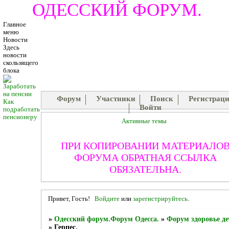
ОДЕССКИЙ ФОРУМ.
Главное
меню
Новости
Здесь
новости
скользящего
блока
Форум
Участники
Поиск
Регистрац
Как
Войти
подработать
пенсионеру
Активные темы
ПРИ КОПИРОВАНИИ МАТЕРИАЛО
ФОРУМА ОБРАТНАЯ ССЫЛКА
ОБЯЗАТЕЛЬНА.
Привет, Гость!
Войдите
или
зарегистрируйтесь
.
»
Одесский форум.Форум Одесса.
»
Форум здоровье де
»
Герпес.