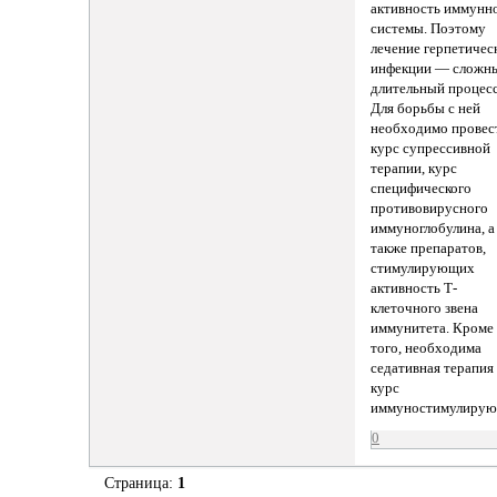
активность иммунн
системы. Поэтому
лечение герпетичес
инфекции — сложн
длительный процесс
Для борьбы с ней
необходимо провес
курс супрессивной
терапии, курс
специфического
противовирусного
иммуноглобулина, а
также препаратов,
стимулирующих
активность Т-
клеточного звена
иммунитета. Кроме
того, необходима
седативная терапия
курс
иммуностимулирую
0
Страница:
1