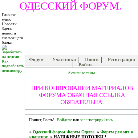
ОДЕССКИЙ ФОРУМ.
Главное
меню
Новости
Здесь
новости
скользящего
блока
Форум
Участники
Поиск
Регистрация
Как
Войти
подработать
пенсионеру
Активные темы
ПРИ КОПИРОВАНИИ МАТЕРИАЛОВ
ФОРУМА ОБРАТНАЯ ССЫЛКА
ОБЯЗАТЕЛЬНА.
Привет, Гость!
Войдите
или
зарегистрируйтесь
.
»
Одесский форум.Форум Одесса.
»
Форум ремонт в
квартире.
»
НАТЯЖНЫЕ ПОТОЛКИ !