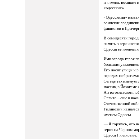
и ячменя, носящие 
«одесских».
«Одесскими» назва
воинские соединен
фашистов в Причер
В семидесяти город
память о героическ
Одессы ее именем н
Имя города-героя п
большим уважением
Его носят улицы и 
городах-побратима
Сегеде так именует
массив, в Йокогаме 
А в югославском п
Сплите—еще в нача
Отечественной вой
Гилянович назвал с
именем Одессы.
— Я горжусь, что н
героя на Черном мо
Одесса Гилянович.