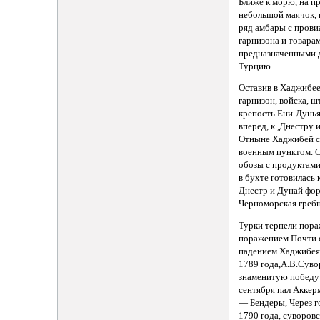
Ближе к морю, на п
небольшой маячок, 
ряд амбары с прови
гарнизона и товара
предназначенными д
Турцию.
Оставив в Хаджибе
гарнизон, войска, 
крепость Ени-Дунья
вперед, к ,Днестру 
Отныне Хаджибей с
военным пунктом. 
обозы с продуктами
в бухте готовилась 
Днестр и Дунай фо
Черноморская гребн
Турки терпели пора
поражением Почти 
падением Хаджибея,
1789 года,А.В.Суво
знаменитую победу 
сентября пал Аккер
— Бендеры, Через г
1790 года, суворов