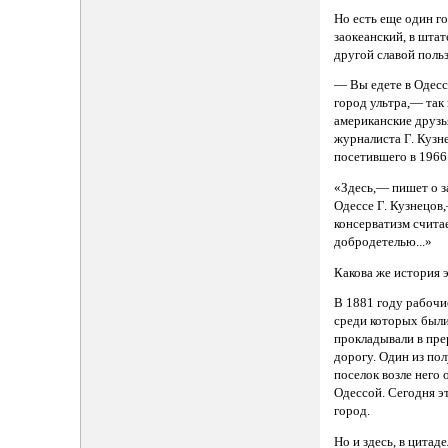
Но есть еще один г
заокеанский, в штат
другой славой польз
— Вы едете в Одесс
город ультра,— так
американские друзь
журналиста Г. Кузн
посетившего в 1966
«Здесь,— пишет о з
Одессе Г. Кузнецо
консерватизм счита
добродетелью...»
Какова же история 
В 1881 году рабочи
среди которых были
прокладывали в пр
дорогу. Один из пол
поселок возле него 
Одессой. Сегодня э
город.
Но и здесь, в цитад