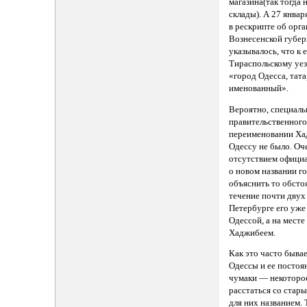
магазина(так тогда 
склады). А 27 январ
в рескрипте об орг
Вознесенской губе
указывалось, что к 
Тираспольскому уе
«город Одесса, тат
именованный».
Вероятно, специаль
правительственного
переименовании Ха
Одессу не было. Оч
отсутствием офици
о новом названии г
объяснить то обстоя
течение почти двух
Петербурге его уже
Одессой, а на мест
Хаджибеем.
Как это часто бывае
Одессы и ее постоя
чумаки — некоторое
расстаться со стар
для них названием. 