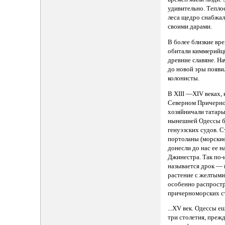
удивительно. Теплое
леса щедро снабжал
своими дарами.
В более близкие вре
обитали киммерийц
древние славяне. На
до новой эры появи
колонисты.
В XIII —XIV веках, 
Северном Причерн
хозяйничали татары
нынешней Одессы б
генуэзских судов. 
портоланы (морские
донесли до нас ее 
Джинестра. Так по-
называется дрок — 
растение с желтыми
особенно распрост
причерноморских с
...XV век. Одессы е
три столетия, прежд