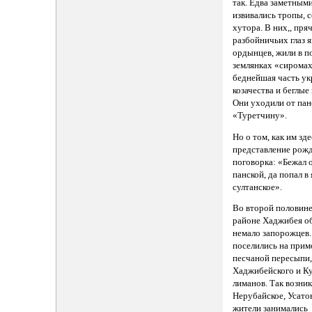
так. Едва заметным
извивались тропы,
хутора. В них,, пря
разбойничьих глаз 
ордынцев, жили в п
землянках «сирома
беднейшая часть ук
козачества и беглые
Они уходили от пан
«Туретчину».
Но о том, как им зд
представление рожд
поговорка: «Бежал 
панской, да попал в
султанское».
Во второй половине 
районе Хаджибея о
немало запорожцев.
поселились на прим
песчаной пересыпи,
Хаджибейского и К
лиманов. Так возни
Нерубайское, Усато
жители занимались