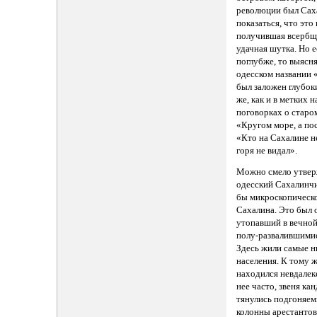
революции был Са
показаться, что это
получившая всербщ
удачная шутка. Но 
поглубже, то выясня
одесском названии
был заложен глубок
же, как и в метких 
поговорках о старо
«Кругом море, а по
«Кто на Сахалине не
горя не видал».
Можно смело утвер
одесский Сахалинчи
бы микроскопическ
Сахалина. Это был 
утопавший в вечной 
полу-развалившими
Здесь жили самые н
населения. К тому 
находился невдалек
нее часто, звеня ка
тянулись подгоняе
колонны арестантов