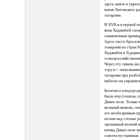
здесь замок и укре
князя Литовского 
татарами.
В XVII и в первой п
века Хаджибей снов
оживленным примор
Здесь часто бросали
товарами из стран 
Хаджибея в Турцию
сельскохозяйственн
Через эту гавань ше
«груз»—невольники
татарами при разб
набегах на украинск
Богатая и плодород
была опустошена, п
Дикое поле. Только 
вольный ковыль, св
его необозримым п
ночам над степью р
заунывный волчий 
взгляд Дикое поле м
совсем пустынным. 