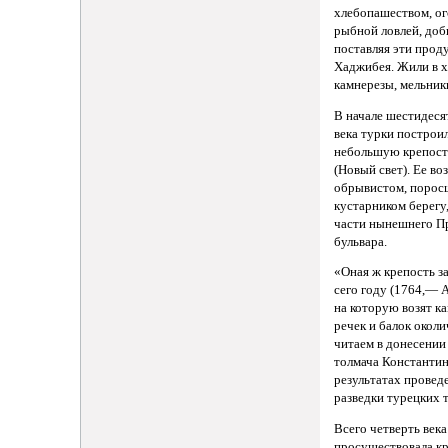
хлебопашеством, о
рыбной ловлей, доб
поставляя эти прод
Хаджибея. Жили в 
камнерезы, мельник
В начале шестидеся
века турки построи
небольшую крепост
(Новый свет). Ее во
обрывистом, порос
кустарником берегу,
части нынешнего П
бульвара.
«Оная ж крепость за
сего году (1764,— Ав
на которую возят ка
речек и балок окол
читаем в донесении
толмача Константин
результатах провед
разведки турецких 
Всего четверть века
просуществовала кр