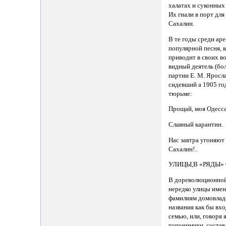
халатах и суконных
Их гнали в порт для
Сахалин.
В те годы среди ар
популярной песня, 
приводит в своих 
видный деятель (бо
партии Е. М. Яросл
сидевший а 1905 го
тюрьме:
Прощай, моя Одесса
Славный карантин.
Нас завтра угоняют
Сахалин!..
УЛИЦЫ,В «РЯДЫ»
В дореволюционной
нередко улицы имен
фамилиям домовладе
названия как бы вх
семью, или, говоря 
топонимики, состав