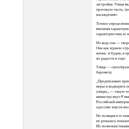
застройки. Улица в
проезжую часть, тр
насаждения».
Точное определение
внешняя характерис
характеристика ее н
Но ведь она — твор
Она как зеркало отр
жизнь: и будни, и п
их радости и горе.
Улица — своеобраз
барометр.
,,Предписываю при
меры и водворить п
улицах,,.— такую т
министра внут-Р мн
Российской импери
одесские власти июл
Но полиция в те па
не решалась показат
Их полновластными