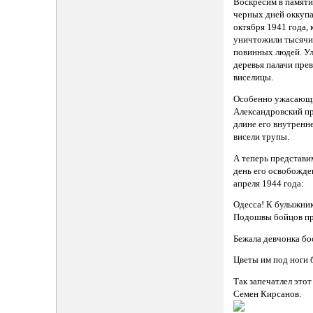
Воскресим в памяти
черных дней оккуп
октября 1941 года,
уничтожили тысячи 
повинных людей. У
деревья палачи пре
виселицы.
Особенно ужасающи
Александровский пр
длине его внутренн
висели трупы.
А теперь представи
день его освобожд
апреля 1944 года:
Одесса! К булыжни
Подошвы бойцов при
Бежала девчонка бо
Цветы им под ноги 
Так запечатлел этот
Семен Кирсанов.