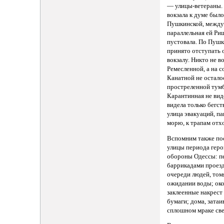
— улицы-ветераны. 
вокзала к думе был
Пушкинской, между 
параллельная ей Ри
пустовала. По Пуш
принято отступать 
вокзалу. Никто не в
Ремесленной, а на 
Канатной не остало
простреленной тум
Карантинная не вид
видела только бегст
улица эвакуаций, па
морю, к трапам отх
Вспомним также по
улицы периода геро
обороны Одессы: п
баррикадами проез
очереди людей, том
ожидании воды; око
заклеенные накрест
бумаги; дома, затаи
сплошном мраке св