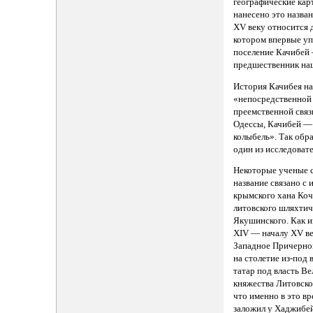
географические кар
нанесено это назван
XV веку относится 
котором впервые у
поселение Качибей
предшественник наш
История Качибея на
«непосредственной
преемственной связ
Одессы, Качибей — 
колыбель». Так обр
один из исследовате
Некоторые ученые с
название связано с
крымского хана Коч
литовского шляхти
Якушинского. Как и
XIV — началу XV ве
Западное Причерно
на столетие из-под
татар под власть Ве
княжества Литовско
что именно в это в
заложил у Хаджибе