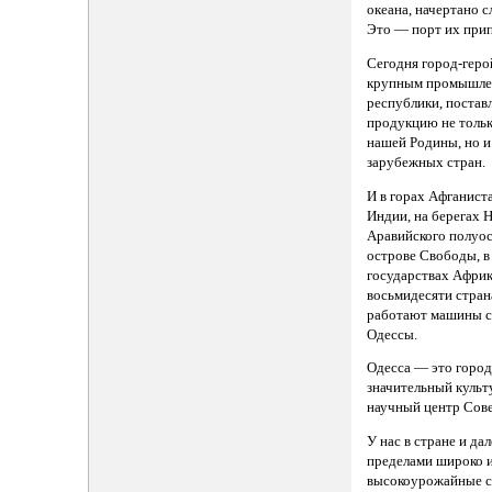
океана, начертано с
Это — порт их прип
Сегодня город-геро
крупным промышле
республики, поста
продукцию не тольк
нашей Родины, но и
зарубежных стран.
И в горах Афганист
Индии, на берегах 
Аравийского полуос
острове Свободы, 
государствах Афри
восьмидесяти стра
работают машины с
Одессы.
Одесса — это город
значительный культ
научный центр Сов
У нас в стране и дал
пределами широко 
высокоурожайные 