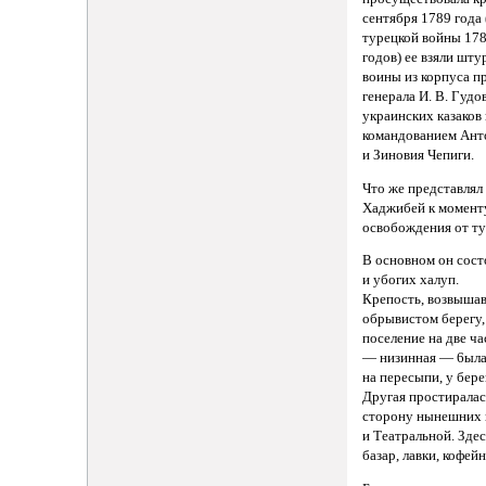
сентября 1789 года 
турецкой войны 17
годов) ее взяли шт
воины из корпуса п
генерала И. В. Гудо
украинских казаков
командованием Ант
и Зиновия Чепиги.
Что же представлял
Хаджибей к момент
освобождения от т
В основном он сост
и убогих халуп.
Крепость, возвыша
обрывистом берегу,
поселение на две ча
— низинная — 6ыла
на пересыпи, у бере
Другая простиралас
сторону нынешних
и Театральной. Зде
базар, лавки, кофейн