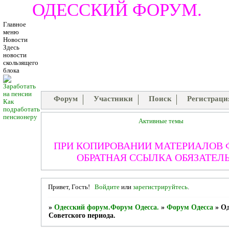
ОДЕССКИЙ ФОРУМ.
Главное
меню
Новости
Здесь
новости
скользящего
блока
Форум
Участники
Поиск
Регистраци
Как
подработать
пенсионеру
Активные темы
ПРИ КОПИРОВАНИИ МАТЕРИАЛОВ
ОБРАТНАЯ ССЫЛКА ОБЯЗАТЕЛЬ
Привет, Гость!
Войдите
или
зарегистрируйтесь
.
»
Одесский форум.Форум Одесса.
»
Форум Одесса
»
Од
Советского периода.