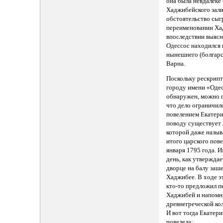
она была невдалеке
Хаджибейского зали
обстоятельство сыг
переименовании Ха
впоследствии выясн
Одессос находился 
нынешнего (болгарс
Варна.
Поскольку рескрипт
городу имени «Одес
обнаружен, можно 
что дело ограничил
повелением Екатери
поводу существует 
которой даже назыв
итого царского пов
января 1795 года. И
день, как утверждае
дворце на балу заше
Хаджибее. В ходе э
кто-то предложил п
Хаджибей и напомн
древнегреческой ко
И вот тогда Екатери
повелела: