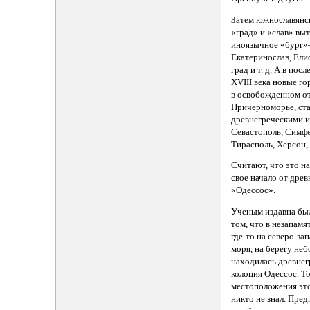
Затем южнославянс
«град» и «слав» вы
иноязычное «бург
Екатеринослав, Елис
град и т. д. А в пос
XVIII века новые г
в освобожденном о
Причерноморье, ста
древнегреческими 
Севастополь, Симф
Тирасполь, Херсон,
Считают, что это н
свое начало от древ
«Одессос».
Ученым издавна был
том, что в незапам
где-то на северо-за
моря, на берегу неб
находилась древнег
колоция Одессос. Т
местоположения эт
никто не знал. Пред