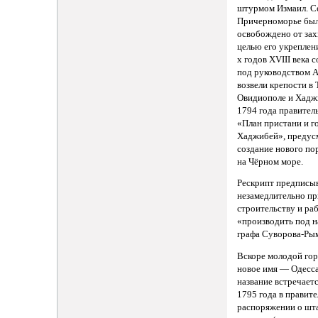
штурмом Измаил. С
Причерноморье бы
освобождено от зах
целью его укреплени
х годов XVIII века 
под руководством А
возвели крепости в 
Овидиополе и Хаджи
1794 года правител
«План пристани и г
Хаджибей», предус
создание нового по
на Чёрном море.
Рескрипт предписы
незамедлительно пр
строительству и ра
«производить под 
графа Суворова-Ры
Вскоре молодой го
новое имя — Одесса
название встречаетс
1795 года в правит
распоряжении о шта