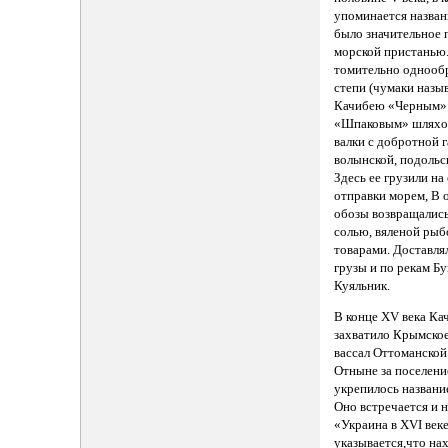
упоминается назван
было значительное 
морской пристанью
томительно однооб
степи (чумаки назы
Качибею «Черным»
«Шпаковым» шляхом
валки с добротной 
волынской, подольс
Здесь ее грузили на
отправки морем, В 
обозы возвращалис
солью, вяленой рыб
товарами. Доставля
грузы и по рекам 
Куяльник.
В конце XV века Ка
захватило Крымско
вассал Оттоманской
Отныне за поселени
укрепилось названи
Оно встречается и н
«Украина в XVI веке
указывается,что на