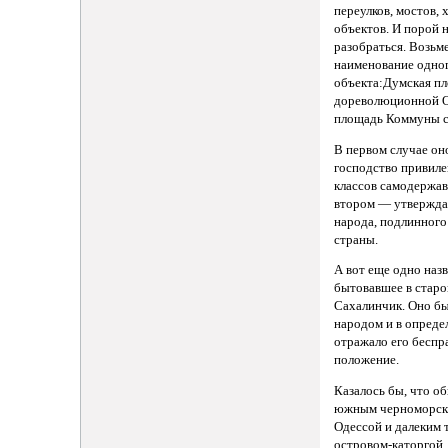
переулков, мостов, 
объектов. И порой 
разобраться. Возьме
наименование одног
объекта:Думская пл
дореволюционной О
площадь Коммуны с
В первом случае он
господство привил
классов самодержав
втором — утвержда
народа, подлинного
страны.
А вот еще одно назв
бытовавшее в стар
Сахалинчик. Оно б
народом и в опреде
отражало его беспр
положение.
Казалось бы, что о
южным черноморск
Одессой и далеким 
островом-каторгой,