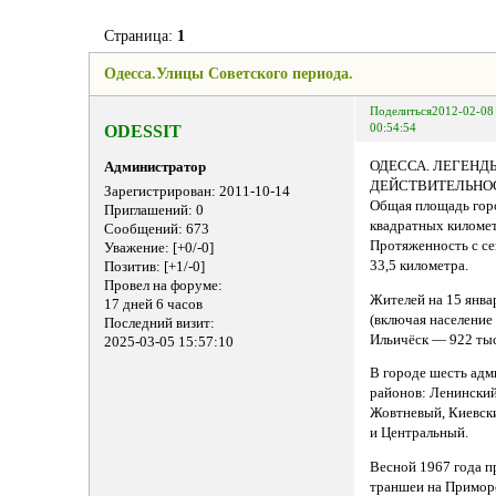
Страница:
1
Одесса.Улицы Советского периода.
Поделиться
2012-02-08
ODESSIT
00:54:54
ОДЕССА. ЛЕГЕНД
Администратор
ДЕЙСТВИТЕЛЬНО
Зарегистрирован
: 2011-10-14
Общая площадь гор
Приглашений:
0
квадратных киломе
Сообщений:
673
Протяженность с се
Уважение:
[+0/-0]
33,5 километра.
Позитив:
[+1/-0]
Провел на форуме:
Жителей на 15 янва
17 дней 6 часов
(включая население
Последний визит:
Ильичёск — 922 ты
2025-03-05 15:57:10
В городе шесть ад
районов: Ленинский
Жовтневый, Киевск
и Центральный.
Весной 1967 года п
траншеи на Примор