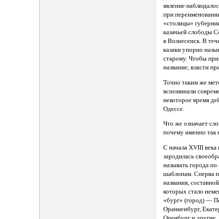
явление наблюдалос
при переименовани
«столицы» губерни
казачьей слободы С
в Вознесенск. В теч
казаки упорно назы
старому. Чтобы при
название, власти при
Точно таким же мет
вспоминали соврем
некоторое время де
Одессе.
Что же означает сл
почему именно так 
С начала XVIII века
зародилась своеобр
называть города по
шаблонам. Сперва 
названия, составно
которых стало неме
«бург» (город) — П
Ораниенбург, Екате
Оренбург и другие.