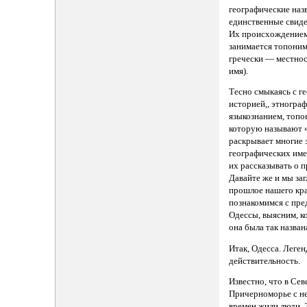
географические наз
единственные свиде
Их происхождением
занимается топоним
гречески — местно
имя).
Тесно смыкаясь с г
историей,, этнограф
языкознанием, топо
которую называют «
раскрывает многие 
географических име
их рассказывать о 
Давайте же и мы заг
прошлое нашего кра
познакомимся с пр
Одессы, выясним, к
она была так назван
Итак, Одесса. Леге
действительность.
Известно, что в Се
Причерноморье с н
времен жили люди. 