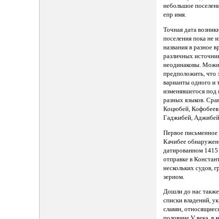
небольшое поселен
епр имя.
Точная дата возник
поселения пока не и
названия в разное в
различных источни
неодинаковы. Мож
предположить, что 
варианты одного и т
изменявшегося под 
разных языков. Сра
Коцюбей, Кофобеев
Гаджибей, Аджибей
Первое письменное
Качибее обнаружено
датированном 1415 
отправке в Констан
нескольких судов, 
зерном.
Дошли до нас также
списки владений, у
славян, относящиес
половине V века, в 