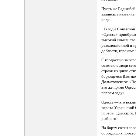
Пусть же Гаджибей 
эллинское название,
роде.
...В годы Советской
«Одесса» приобрел
высокий смысл: это
революционной и т
доблести, героизма 
С гордостью за гор
советские люди сег
строки из цикла сти
борющемся Вьетнам
Долматовского: «В
это же прямо Одесс
первом году».
Одесса — это южны
ворота Украинской 
портов: Одесского,
рыбного.
На борту сотен сове
бороздящих прост