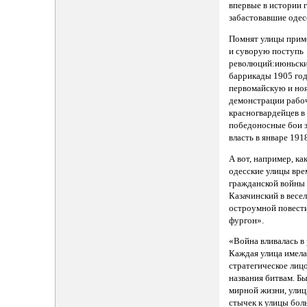
впервые в истории 
забастовавшие одес
Помнят улицы прим
и суворую поступь
революций:июньски
баррикады 1905 год
первомайскую и но
демонстрации рабо
красногвардейцев в
победоносные бои 
власть в январе 1918
А вот, например, ка
одесские улицы вре
гражданской войны 
Казачинский в весе
остроумной повест
фургон».
«Война вливалась в 
Каждая улица имела
стратегическое лиц
названия битвам. Б
мирной жизни, ули
стычек к улицы бо