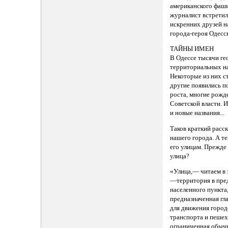
американского фаши
журналист встретил
искренних друзей н
города-героя Одесс
ТАЙНЫ ИМЕН
В Одессе тысячи ге
территориальных на
Некоторые из них с
другие появились п
роста, многие рожд
Советской власти. 
и новые названия...
Таков краткий расск
нашего города. А т
его улицам. Прежде 
улица?
«Улица,— читаем в 
—территория в пре
населенного пункта
предназначенная гл
для движения город
транспорта и пешех
ограниченная обыч