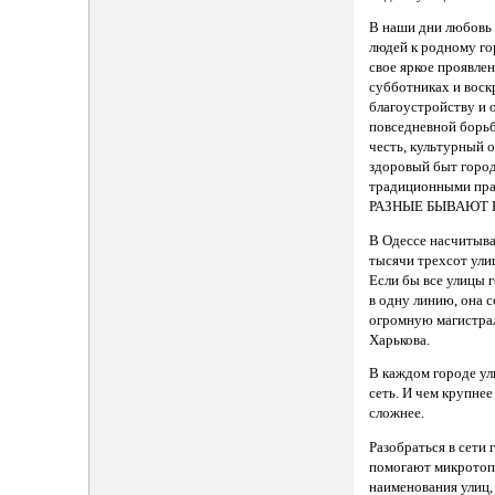
В наши дни любовь
людей к родному г
свое яркое проявле
субботниках и воск
благоустройству и 
повседневной борьб
честь, культурный 
здоровый быт город
традиционными пра
РАЗНЫЕ БЫВАЮТ Н
В Одессе насчитыва
тысячи трехсот улиц
Если бы все улицы 
в одну линию, она 
огромную магистра
Харькова.
В каждом городе у
сеть. И чем крупнее
сложнее.
Разобраться в сети 
помогают микрото
наименования улиц,