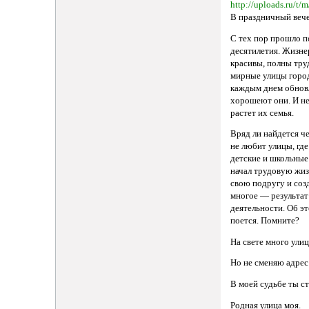
В праздничный вече
С тех пор прошло п
десятилетия. Жизне
красивы, полны тру
мирные улицы город
каждым днем обнов
хорошеют они. И н
растет их семья.
Вряд ли найдется ч
не любит улицы, гд
детские и школьные 
начал трудовую жиз
свою подругу и созд
многое — результат
деятельности. Об эт
поется. Помните?
На свете много улиц
Но не сменяю адрес
В моей судьбе ты ст
Родная улица моя.