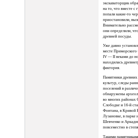
экскаваторщик обр
на то, что вместе с
попали какие-то че
приостановили, выз
Внимательно рассмо
они определили, что
древней посуды.
Уже давно установл
месте Приморского
IV — II веками до н
находилась древнег
фактория.
Памятники древних
культур, следы ран
поселений в различ
обнаружены археол
во многих районах 
Слободке и 16-й ст
Фонтана, в Кривой 
Лузановке, в парке и
Шевченко и Аркадии
повсеместно в степ
Такими памятникам