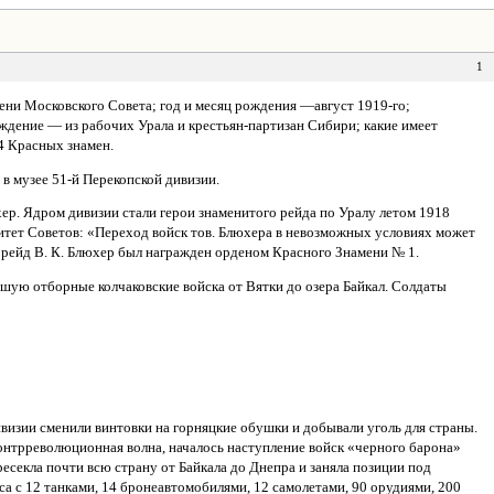
1
и Московского Совета; год и месяц рождения —август 1919-го;
дение — из рабочих Урала и крестьян-партизан Сибири; какие имеет
4 Красных знамен.
в музее 51-й Перекопской дивизии.
ер. Ядром дивизии стали герои знаменитого рейда по Уралу летом 1918
итет Советов: «Переход войск тов. Блюхера в невозможных условиях может
т рейд В. К. Блюхер был награжден орденом Красного Знамени № 1.
шую отборные колчаковские войска от Вятки до озера Байкал. Солдаты
ивизии сменили винтовки на горняцкие обушки и добывали уголь для страны.
онтрреволюционная волна, началось наступление войск «черного барона»
ресекла почти всю страну от Байкала до Днепра и заняла позиции под
а с 12 танками, 14 бронеавтомобилями, 12 самолетами, 90 орудиями, 200