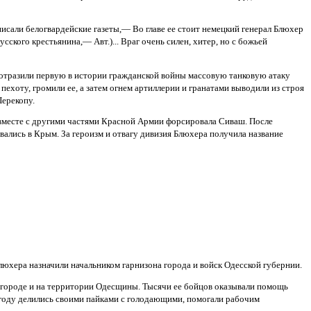
али белогвардейские газеты,— Во главе ее стоит немецкий генерал Блюхер
сского крестьянина,— Авт.)... Враг очень силен, хитер, но с божьей
и отразили первую в истории гражданской войны массовую танковую атаку
пехоту, громили ее, а затем огнем артиллерии и гранатами выводили из строя
Перекопу.
 вместе с другими частями Красной Армии форсировала Сиваш. После
ались в Крым. За героизм и отвагу дивизия Блюхера получила название
Блюхера назначили начальником гарнизона города и войск Одесской губернии.
 городе и на территории Одесщины. Тысячи ее бойцов оказывали помощь
 году делились своими пайками с голодающими, помогали рабочим