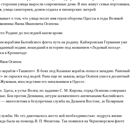
м сторонам улицы выросли современные дома. В них живуг семьи портовиков,
, улица санаториев, домов отдыха и пионерских лагерей.
вает о том, что улица носит имя героя обороны Одессы в годы Великой
лковника Якова Ивановича Осипова.
го Родине до последней капли крови.
вым кораблям Балтийского флота путь на родину. Кайзеровская Германия уже
иданный подвиг, вошедший в историю под названием «Ледовый поход».
ся в Кронштадт.
Яков Осипов.
о корабля «Ташкент». В боях под Казанью корабль попал в западню. Раненый
» не скрылся под водой. Рана еще не зажила, когда Осипов ушел в десантный
. Жуковым, впоследствии его начальником в Одессе.
 Здесь, в устье Волги, по заданию С. М. Кирова, отряд Осипова совершил
анью. Бои против Деникина, штурм захваченного англичанами Каспийского
м — многолетняя и безупречная служба на Дальнем Востоке, за Полярным
 службы. Но это диктовалось жесто кой необходимостью: подруга жизни
жда была на помощь В. П. Филатова. Так появился на Черноморском флоте