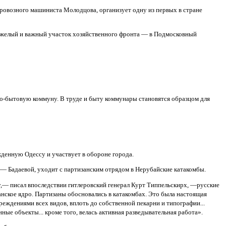
аровозного машиниста Молодцова, организует одну из первых в стране
яжелый и важный участок хозяйственного фронта — в Подмосковный
о-бытовую коммуну. В труде и быту коммунары становятся образцом для
жденную Одессу и участвует в обороне города.
 — Бадаевой, уходит с партизанским отрядом в Нерубайские катакомбы.
су,— писал впоследствии гитлеровский генерал Курт Типпельскирх, —русские
нское ядро. Партизаны обосновались в катакомбах. Это была настоящая
еждениями всех видов, вплоть до собственной пекарни и типографии...
ые объекты... кроме того, велась активная разведывательная работа».