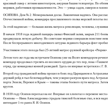
красивый сквер с летним кинотеатром, ажурная башня телецентра. По обеи
моряков, работников промышленности. Это — улица садов, скверов и газонов
ОСИПОВА. Дом № 2. Мемориальная доска. Лаконичная надпись. Она рассказы
Отечественной войны, командира прославленного полка морской пехоты по
За этой надписью — большая жизнь матроса революции, человека, служивше
В начале 1918 года ледяной панцирь сковал Финский залив, закрыв 211 бое
предвкушала легкую добычу. Но советские моряки совершили поистине нев
После беспрерывного многодневного штурма ледяного барьера флот пробил
Участником этого похода был 25-летний матрос-рулевой крейсера «Рюрик» 
Летом того же года мы встречаем Осипова уже на Волге комендором речног
комендор продолжал стрелять из носового орудия до тех пор, пока «Ташкент
отряд, где командовал конной разведкой. Здесь он впервые встретился с Г. В
Второй год гражданской войны прошел в боях под Царицыном и Астраханью.
дерзкий рейд в тыл белогвардейцев, чем ускорил разгром врага под Астрах
порта Энзели, Перекоп и Крым — таковы этапы боевого пути матроса. Зате
кругом.
В 1939 году Осипов переехал на юг. Впервые он хлопотал о перемене места
Осипова — Нина Александровна страдала тяжелой болезнью глаз, и вся наде
интендант 1-го ранга Я. И. Осипов.