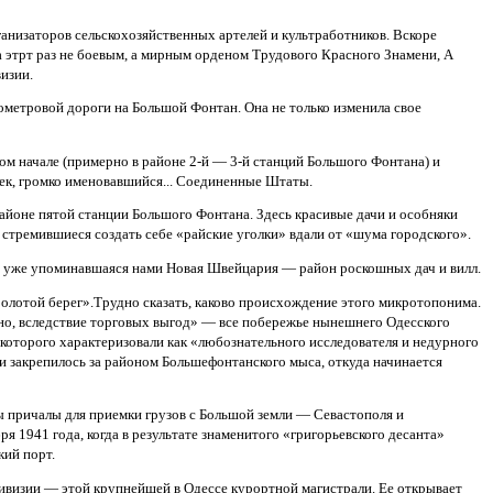
рганизаторов сельскохозяйственных артелей и культработников. Вскоре
а этрт раз не боевым, а мирным орденом Трудового Красного Знамени, А
визии.
ометровой дороги на Большой Фонтан. Она не только изменила свое
ом начале (примерно в районе 2-й — 3-й станций Большого Фонтана) и
ек, громко именовавшийся... Соединенные Штаты.
оне пятой станции Большого Фонтана. Здесь красивые дачи и особняки
, стремившиеся создать себе «райские уголки» вдали от «шума городского».
ась уже упоминавшаяся нами Новая Швейцария — район роскошных дач и вилл.
лотой берег».Трудно сказать, каково происхождение этого микротопонима.
но, вследствие торговых выгод» — все побережье нынешнего Одесского
 которого характеризовали как «любознательного исследователя и недурного
и закрепилось за районом Большефонтанского мыса, откуда начинается
 причалы для приемки грузов с Большой земли — Севастополя и
я 1941 года, когда в результате знаменитого «григорьевского десанта»
кий порт.
ивизии — этой крупнейшей в Одессе курортной магистрали. Ее открывает