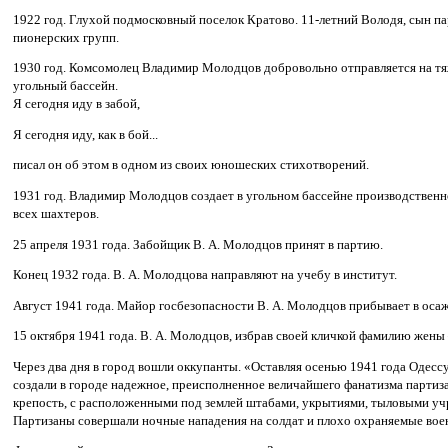
1922 год. Глухой подмосковный поселок Кратово. 11-летний Володя, сын п
пионерских групп.
1930 год. Комсомолец Владимир Молодцов добровольно отправляется на т
угольный бассейн.
Я сегодня иду в забой,
Я сегодня иду, как в бой...
писал он об этом в одном из своих юношеских стихотворений.
1931 год. Владимир Молодцов создает в угольном бассейне производственн
всех шахтеров.
25 апреля 1931 года. Забойщик В. А. Молодцов принят в партию.
Конец 1932 года. В. А. Молодцова направляют на учебу в институт.
Август 1941 года. Майор госбезопасности В. А. Молодцов прибывает в оса
15 октября 1941 года. В. А. Молодцов, избрав своей кличкой фамилию жены
Через два дня в город вошли оккупанты. «Оставляя осенью 1941 года Одес
создали в городе надежное, преисполненное величайшего фанатизма партиза
крепость, с расположенными под землей штабами, укрытиями, тыловыми учр
Партизаны совершали ночные нападения на солдат и плохо охраняемые военн