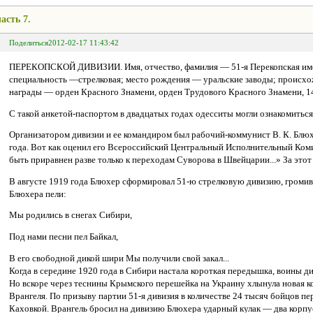
асть 7.
Поделиться
2012-02-17 11:43:42
ПЕРЕКОПСКОЙ ДИВИЗИИ. Имя, отчество, фамилия — 51-я Перекопская имен
специальность —стрелковая; место рождения — уральские заводы; происхож
награды — орден Красного Знамени, орден Трудового Красного Знамени, 1
С такой анкетой-паспортом в двадцатых годах одесситы могли ознакомиться 
Организатором дивизии и ее командиром был рабочий-коммунист В. К. Блюх
года. Вот как оценил его Всероссийский Центральный Исполнительный Ком
быть приравнен разве только к переходам Суворова в Швейцарии...» За это
В августе 1919 года Блюхер сформировал 51-ю стрелковую дивизию, громив
Блюхера пели:
Мы родились в снегах Сибири,
Под нами песни пел Байкал,
В его свободной дикой шири Мы получили свой закал...
Когда в середине 1920 года в Сибири настала короткая передышка, воины д
Но вскоре через теснины Крымского перешейка на Украину хлынула новая к
Врангеля. По призыву партии 51-я дивизия в количестве 24 тысяч бойцов пе
Каховкой. Врангель бросил на дивизию Блюхера ударный кулак — два корпус