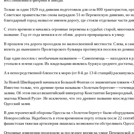
восстанавливать фабрики и заводы.
Только за один 1929 год дивизия подготовила для села 800 трактористов, о
Советское правительство снова наградило 51-ю Перекопскую дивизию, но н
благодарный город назвал ее именем дорогу, где стояли отдельные части ди
С этого времени и начались огромные перемены в судьбах старой, многокил
название. Год от года менялся и ее облик: дорога превращалась в улицу.
В прошлом эта дорога проходила по малоосвоенной местности. Слева, в сам
вплоть до нынешнего Пролетарского бульвара протянулся поселок из домиш
Еще один поселок с необычным названием — Самопомощь — находился в рай
утопали в зелени садов. Их владельцами являлись буржуа среднего достатка
А в непосредственной близости к морю (от 8-й до 13-й станций) раскинул
За Новой Швейцарией начинался Большой Фонтан со знаменитым пляжем «Зо
Известно только, что древние греки называли «Золотым берегом»—«очевид
залива. Об этом писал византийский император Константин Багрянородный,
знатока Южной Руси». Не исключено, что это древнее название впоследстви
Одесский залив.
В дни героической обороны Одессы на «Золотом берегу» были оборудованы
Новороссийска. Надобность в этом временном порту отпала после 22 сентябр
фашистская тяжелая артиллерия лишилась возможности обстреливать Одесс
Огромные изменения произошли за последнее время на улице Перекопской д