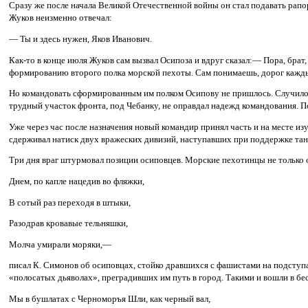
Сразу же после начала Великой Отечественной войны он стал подавать рапор
Жуков неизменно отвечал:
— Ты и здесь нужен, Яков Иванович.
Как-то в конце июля Жуков сам вызвал Осипоза и вдруг сказал:— Пора, брат
формированию второго полка морской пехоты. Сам понимаешь, дорог кажды
Но командовать сформированным им полком Осипову не пришлось. Случилос
трудный участок фронта, под Чебанку, не оправдал надежд командования. П
Уже через час после назначения новый командир принял часть и на месте и
сдерживал натиск двух вражеских дивизий, наступавших при поддержке тан
Три дня враг штурмовал позиции осиповцев. Морские пехотинцы не только о
Днем, по капле нацедив во фляжки,
В сотый раз переходя в штыки,
Разодрав кровавые тельняшки,
Молча умирали моряки,—
писал К. Симонов об осиповцах, стойко дравшихся с фашистами на подступа
«полосатых дьяволах», преградивших им путь в город. Такими и вошли в б
Мы в бушлатах с Черноморъя Шли, как черный вал,