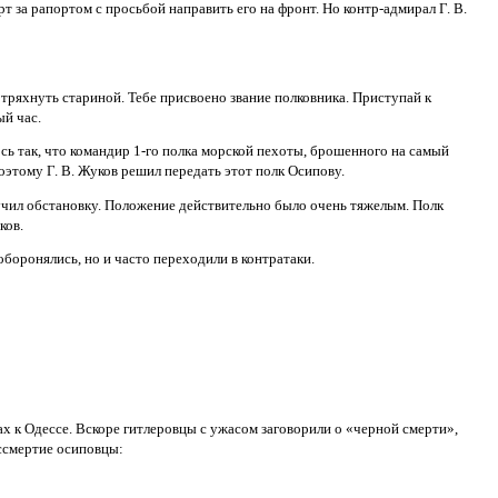
т за рапортом с просьбой направить его на фронт. Но контр-адмирал Г. В.
, тряхнуть стариной. Teбе присвоено звание полковника. Приступай к
й час.
ь так, что командир 1-го полка морской пехоты, брошенного на самый
оэтому Г. В. Жуков решил передать этот полк Осипову.
зучил обстановку. Положение действительно было очень тяжелым. Полк
ков.
боронялись, но и часто переходили в контратаки.
х к Одессе. Вскоре гитлеровцы с ужасом заговорили о «черной смерти»,
ессмертие осиповцы: