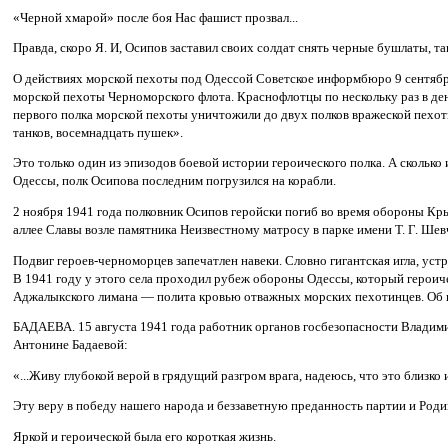
«Черной хмарой» после боя Нас фашист прозвал...
Правда, скоро Я. И, Осипов заставил своих солдат снять черные бушлаты, та
О действиях морской пехоты под Одессой Советское информбюро 9 сентябр
морской пехоты Черноморского флота. Краснофлотцы по нескольку раз в ден
первого полка морской пехоты уничтожили до двух полков вражеской пехоты
танков, восемнадцать пушек».
Это только один из эпизодов боевой истории героического полка. А сколько
Одессы, полк Осипова последним погрузился на корабли.
2 ноября 1941 года полковник Осипов геройски погиб во время обороны Кры
аллее Славы возле памятника Неизвестному матросу в парке имени Т. Г. Шев
Подвиг героев-черноморцев запечатлен навеки. Словно гигантская игла, уст
В 1941 году у этого села проходил рубеж обороны Одессы, который героич
Аджалыкского лимана — полита кровью отважных морских пехотинцев. Об и
БАДАЕВА. 15 августа 1941 года работник органов госбезопасности Владим
Антонине Бадаевой:
«...Живу глубокой верой в грядущий разгром врага, надеюсь, что это близко
Эту веру в победу нашего народа и беззаветную преданность партии и Родин
Яркой и героической была его короткая жизнь.