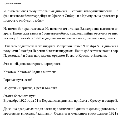
пулеметами.
«Прибыла новая вымуштрованная дивизия — сплошь коммунистическая,— пис
(так называли белогвардейцы на Урале, в Сибири и в Крыму сына простого ру
милостью он будет разбит».
Не помог бог врангелевцам. Не помогли им и танки. Блюхеровцы выстояли 
врага. Пропуская танки и бронеавтомобили, красноармейцы отсекали от них 
технику. 15 октября 1920 года дивизия перешла в наступление и подошла к 
Началась подготовка к его штурму. Моррзной ночыо 9 ноября 51-я дивизия
полуночи 9 ноября Перекоп был взят штурмом. Наши доблестные воины ворв
Перекопской и была награждена орденом Боевого Красного Знамени.
Это о ней, дивизии героев, народ поет:
Каховка, Каховка! Родная винтовка.
Горячая пуля, лети!
Иркутск и Варшава, Орел и Каховка —
Этапы большого пути...
В декабре 1920 года 51-я Перекопская дивизия прибыла в Одессу, и вскоре 
До конца двадцатых годов части прославленной дивизии дислоцировались в
крестьянам в посевной кампании. Солдаты и командиры в засушливом 1921