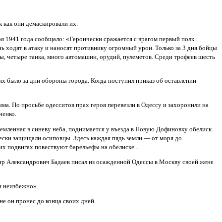
к как они демаскировали их.
я 1941 года сообщало: «Героически сражается с врагом первый полк
ь ходят в атаку и наносят противнику огромный урон. Только за 3 дня бойцы
, четыре танка, много автомашин, орудий, пулеметов. Среди трофеев шесть
 их было за дни обороны города. Когда поступил приказ об оставлении
ма. По просьбе одесситов прах героя перевезли в Одессу и захоронили на
ченко.
ремленная в синеву неба, поднимается у въезда в Новую Дофиновку обелиск.
ески защищали осиповцы. Здесь каждая пядь земли — от моря до
х подвигах повествуют барельефы на обелиске...
ир Александрович Бадаев писал из осажденной Одессы в Москву своей жене
 и неизбежно».
е он пронес до конца своих дней.