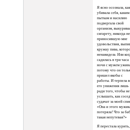
Я ясно осознала, ка
убивала себя, каким
пыткам и насилию
подвергала свой
организм, выкурива
сигарету, никогда н
приносившую мне
удовольствия, выпи
кружку пива, котор
ненавидела. Или ког
садилась в три часа
ночи с мужем ужина
потому что он толь
пришел якобы с
работы. И терпела в
его унижения лишь
ради того, чтобы не
услышать, как сосе
судачат за моей спи
«Она и этого мужик
потеряла! Что за ба
такая непутевая?»
Я перестала курить,