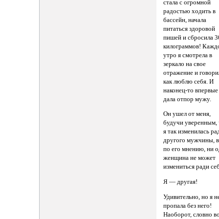
стала с огромной
радостью ходить в
бассейн, начала
питаться здоровой
пишей и сбросила 3
килограммов! Кажд
утро я смотрела в
зеркало на свое
отражение и говори
как люблю себя. И
наконец-то впервые
дала отпор мужу.
Он ушел от меня,
будучи уверенным,
я так изменилась ра
другого мужчины, в
по его мнению, ни 
женщина не может
измениться ради себ
Я — другая!
Удивительно, но я н
пропала без него!
Наоборот, словно в