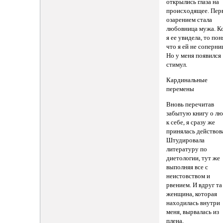
открылись глаза на
происходящее. Пер
озарением стала
любовница мужа. К
я ее увидела, то пон
что я ей не соперни
Но у меня появился
стимул.
Кардинальные
перемены
Вновь перечитав
забытую книгу о л
к себе, я сразу же
принялась действов
Штудировала
литературу по
диетологии, тут же
выполняя все с
неистовством и
рвением. И вдруг та
женщина, которая
находилась внутри
меня, вырвалась из
плена.