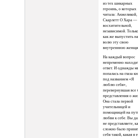
из тех шикарных
героинь, о которых
читала: Анжеликой,
Скарлетт О Хара —
восхитительной,
независимой. Тольк
как же выпустить н
волю эту свою
внутреннюю женщи
На каждый вопрос
непременно находи
ответ. И однажды м
попалась на глаза кн
под названием «Я
люблю себя»,
перевернувшая все
представления о жи
Она стала первой
учительницей и
помощницей на пут
любви к себе. Вы д
не представляете, к
сложно было приня
себя такой, какая я е