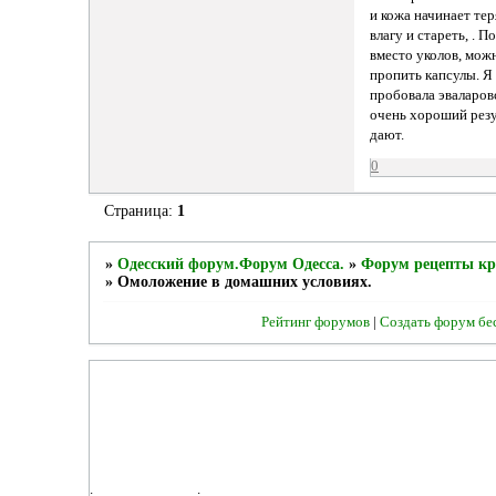
и кожа начинает тер
влагу и стареть, . П
вместо уколов, мож
пропить капсулы. Я
пробовала эваларов
очень хороший резу
дают.
0
Страница:
1
»
Одесский форум.Форум Одесса.
»
Форум рецепты кр
»
Омоложение в домашних условиях.
Рейтинг форумов
|
Создать форум бе
.
.