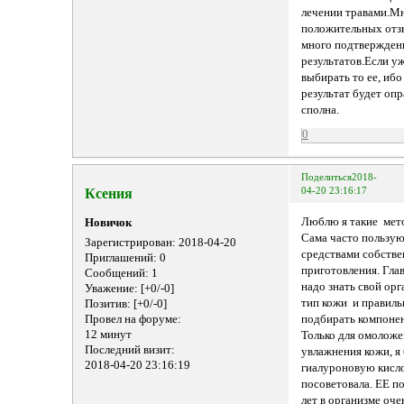
лечении травами.М
положительных отз
много подтвержде
результатов.Если у
выбирать то ее, ибо
результат будет оп
сполна.
0
Поделиться
2018-
Ксения
04-20 23:16:17
Люблю я такие мет
Новичок
Сама часто пользу
Зарегистрирован
: 2018-04-20
средствами собстве
Приглашений:
0
приготовления. Глав
Сообщений:
1
надо знать свой орг
Уважение:
[+0/-0]
тип кожи и правиль
Позитив:
[+0/-0]
Провел на форуме:
подбирать компоне
12 минут
Только для омоложе
Последний визит:
увлажнения кожи, я
2018-04-20 23:16:19
гиалуроновую кисл
посоветовала. ЕЕ п
лет в организме оче