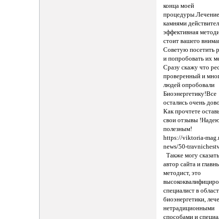
конца моей
процедуры.Лечени
камнями действите
эффективная методи
стоит вашего внима
Советую посетить 
и попробовать их м
Сразу скажу что ре
проверенный и мно
людей опробовали
Биоэнергетику!Все
остались очень дов
Как прочтете остав
свои отзывы !Наде
полезным!
https://viktoria-mag.
news/50-travnichest
Также могу сказать
автор сайта и главн
методист, это
высококвалифицир
специалист в облас
биоэнергетики, леч
нетрадиционными
способами и специа