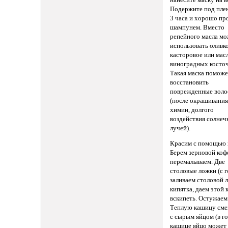
Подержите под плен
3 часа и хорошо пр
шампунем. Вместо
репейного масла м
использовать оливк
касторовое или мас
виноградных косточ
Такая маска поможе
восстановить
поврежденные вол
(после окрашивания
химии, долгого
воздействия солне
лучей).
Красим с помощью 
Берем зерновой коф
перемалываем. Две
столовые ложки (с г
заливаем столовой 
кипятка, даем этой
вскипеть. Остужаем
Теплую кашицу см
с сырым яйцом (в г
кашице яйцо может