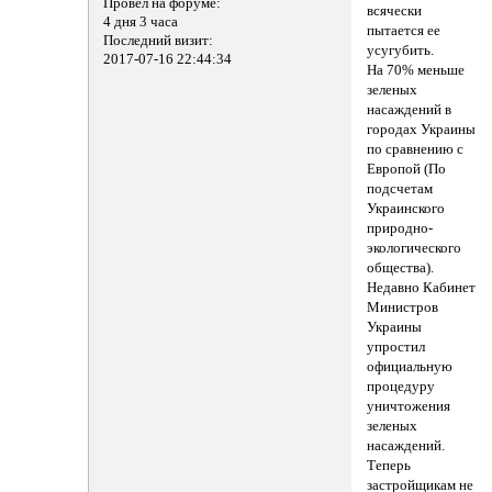
Провел на форуме:
всячески
4 дня 3 часа
пытается ее
Последний визит:
усугубить.
2017-07-16 22:44:34
На 70% меньше
зеленых
насаждений в
городах Украины
по сравнению с
Европой (По
подсчетам
Украинского
природно-
экологического
общества).
Недавно Кабинет
Министров
Украины
упростил
официальную
процедуру
уничтожения
зеленых
насаждений.
Теперь
застройщикам не