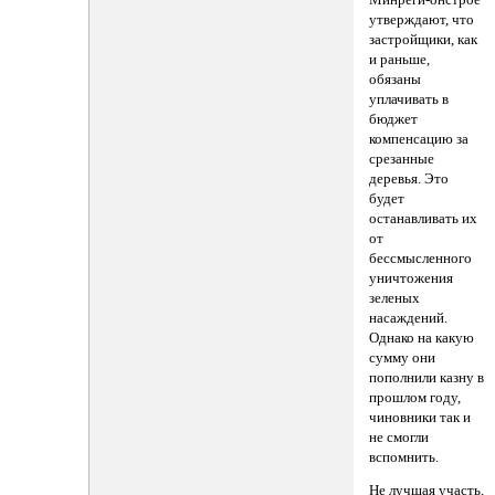
утверждают, что
застройщики, как
и раньше,
обязаны
уплачивать в
бюджет
компенсацию за
срезанные
деревья. Это
будет
останавливать их
от
бессмысленного
уничтожения
зеленых
насаждений.
Однако на какую
сумму они
пополнили казну в
прошлом году,
чиновники так и
не смогли
вспомнить.
Не лучшая участь,