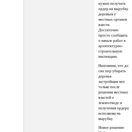
нужно получать
ордер на вырубку
деревьев у
местных органов
власти.
Достаточно
просто сообщить
о начале работ в
архитектурно-
строительную
инспекцию.
Напомним, что до
сих пор убирать
деревья
застройщик мог
только после
решения местных
властей о
землеотводе и
получения ордера
исполкома на
вырубку.
Новое решение