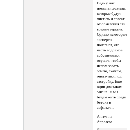
Ведь у них
появятся хозяева,
которые будут
чистить и спасать
от обмеления эти
водные зеркала.
Однако некоторые
эксперты
полагают, что
часть водоемов
собственники
осушат, чтобы
использовать
землю, скажем,
опять-таки под
застройку. Еще
один-два таких
закона - и мы
будем жить среди
бетона и
асфальта...
Ангелина
Апрелева
0