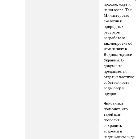
похоже, ждет и
наши озера. Так,
Министерство
экологии и
природных
ресурсов
разработало
законопроект об
изменениях в
Водном кодексе
Украины. В
документе
предлагается
отдать в частную
собственность
воды озер и
прудов.
Чиновники
полагают, что
такой шаг
позволит
сохранить
водоемы в
надлежащем виде.