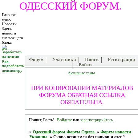
ОДЕССКИЙ ФОРУМ.
Главное
меню
Новости
Здесь
новости
скользящего
блока
Форум
Участники
Поиск
Регистрация
Как
Войти
подработать
пенсионеру
Активные темы
ПРИ КОПИРОВАНИИ МАТЕРИАЛОВ
ФОРУМА ОБРАТНАЯ ССЫЛКА
ОБЯЗАТЕЛЬНА.
Привет, Гость!
Войдите
или
зарегистрируйтесь
.
»
Одесский форум.Форум Одесса.
»
Форум новости
Украины.
»
Скоро останемся без парков и озер?