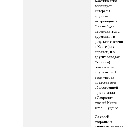
Кабмина явно
лоббирует
интересы
крупных
застройщиков.
Они не будут
церемониться с
деревьями, в
результате зелени
в Киеве (как,
впрочем, и в
других городах
Украины)
значительно
поубавится. В
этом уверен
председатель
общественной
организации
«Сохраним
старый Киев»
Игорь Луценко.
Со своей
стороны, в
Минреги-онстрое