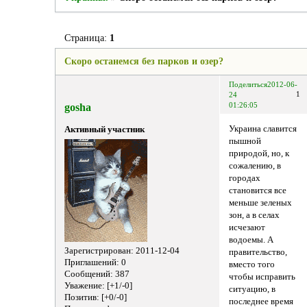
Страница:
1
Скоро останемся без парков и озер?
Поделиться
2012-06-
1
24
gosha
01:26:05
Украина славится
Активный участник
пышной
природой, но, к
сожалению, в
городах
становится все
меньше зеленых
зон, а в селах
исчезают
водоемы. А
Зарегистрирован
: 2011-12-04
правительство,
Приглашений:
0
вместо того
Сообщений:
387
чтобы исправить
Уважение:
[+1/-0]
ситуацию, в
Позитив:
[+0/-0]
последнее время