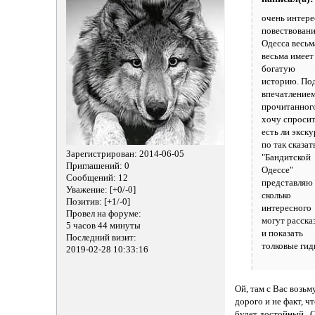
очень интер
повествовани
Одесса весьм
весьма имеет
богатую
историю. По
впечатлением
прочитанног
хочу спросит
есть ли экск
по так сказат
Зарегистрирован
: 2014-06-05
"Бандитской
Приглашений:
0
Одессе"
Сообщений:
12
представляю
Уважение:
[+0/-0]
сколько
Позитив:
[+1/-0]
интересного
Провел на форуме:
могут расска
5 часов 44 минуты
и показать
Последний визит:
толковые ги
2019-02-28 10:33:16
Ой, там с Вас возьм
дорого и не факт, чт
будет достойный. 