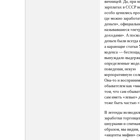
яичницей. Да, при 
зарплатах в СССР в
особо ценились про
где можно заработа
деньги», официальн
называвшиеся «нет
доходами». А поско
деньги были всегда 
а карающие статьи 
кодекса — беспоща
вынуждало выдерж
определенные моде
поведения, некую
корпоративную сол
Она-то и восприним
обывателем как «ма
том, что сам обыват
сам иметь «левые» 
тоже быть частью «
В легенды возводил
заработки торговце
шнурками и спичка
образом, мы видим,
«акценты мафии» с