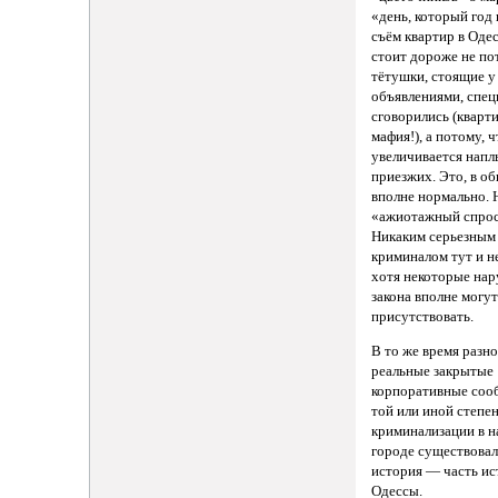
«день, который год
съём квартир в Оде
стоит дороже не по
тётушки, стоящие у 
объявлениями, спец
сговорились (кварт
мафия!), а потому, ч
увеличивается напл
приезжих. Это, в о
вполне нормально. 
«ажиотажный спрос
Никаким серьезным
криминалом тут и не
хотя некоторые на
закона вполне могут
присутствовать.
В то же время разн
реальные закрытые
корпоративные соо
той или иной степе
криминализации в 
городе существовал
история — часть и
Одессы.