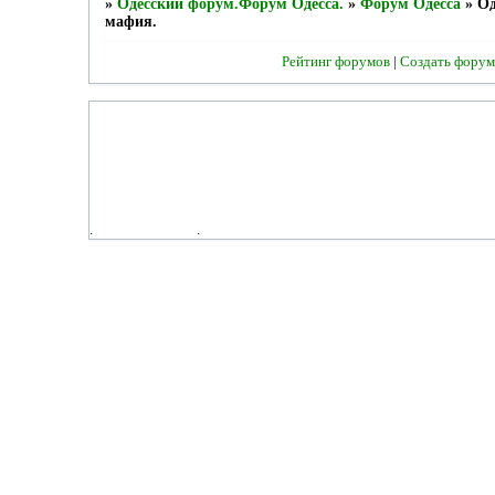
»
Одесский форум.Форум Одесса.
»
Форум Одесса
»
Од
мафия.
Рейтинг форумов
|
Создать форум
.
.