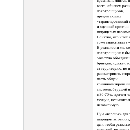
время запомнится, 
всего, обилием разн
лохотронщиков,
предлагающих
«гарантированный
и «ценный приз», и
шприцевых наркома
Понятно, что и тех 
тоже записывали в 
В реальности же, х
лохотронщики и бы
зачастую объедине
бригады, и даже от
за территорию, но 
рассматривать скор
часть общей
криминализированн
системы, берущей н
в 30-70-х, причем ч
мелкую, незначител
независимую.
Ну а «варенье» для 
шприцов готовили г
да и чтобы разжить
соломкой, не нужна