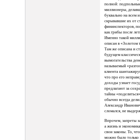
полной: подпольны
миллионеры, делав
буквально на всем и
скрывавшие их от с
фининспекторов, по
как грибы после лет
Именно такой милл
описан в «Золотом 
Там же описана и с
будущем классичес
вымогательства дене
называемый «разгон
клиента шантажиру
что про его неправ
доходы узнает госу
предлагают за сохр
тайны «поделиться»
обычно всегда делил
Александр Иванови
сломался, не выдер
Впрочем, запреты з
а жизнь и экономик
свои законы. То, чт
можно было только 