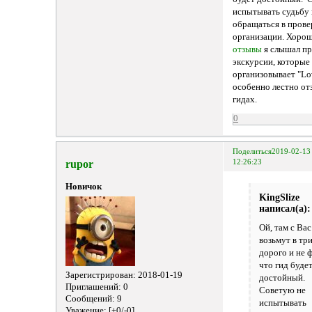
испытывать судьбу 
обращаться в пров
организации. Хоро
отзывы
я слышал п
экскурсии, которые
организовывает "L
особенно лестно от
гидах.
0
Поделиться
2019-02-13
rupor
12:26:23
Новичок
KingSlize
написал(а):
Ой, там с Вас
возьмут в тр
дорого и не ф
что гид буде
Зарегистрирован
: 2018-01-19
достойный.
Приглашений:
0
Советую не
Сообщений:
9
испытывать
Уважение:
[+0/-0]