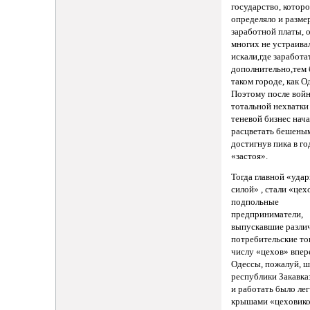
государство, котор
определяло и разме
заработной платы, 
многих не устраив
искали,где заработа
дополнительно,тем 
таком городе, как О
Поэтому после вой
тотальной нехватки 
теневой бизнес нач
расцветать бешены
достигнув пика в г
«застоя».
Тогда главной «уда
силой» , стали «це
подпольные
предприниматели,
выпускавшие разли
потребительские то
числу «цехов» впер
Одессы, пожалуй, ш
республики Закавказ
и работать было ле
крышами «цеховико