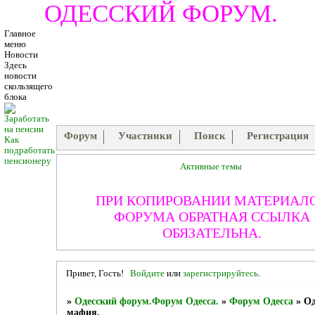
ОДЕССКИЙ ФОРУМ.
Главное
меню
Новости
Здесь
новости
скользящего
блока
Форум
Участники
Поиск
Регистрация
Как
подработать
пенсионеру
Активные темы
ПРИ КОПИРОВАНИИ МАТЕРИАЛ
ФОРУМА ОБРАТНАЯ ССЫЛКА
ОБЯЗАТЕЛЬНА.
Привет, Гость!
Войдите
или
зарегистрируйтесь
.
»
Одесский форум.Форум Одесса.
»
Форум Одесса
»
Од
мафия.