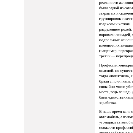
реальности же кон
были одной из сам
закрытых и сплоче
группировок с жес
кодексом и четким
разделением ролей:
воровали лошадей, 
подпольных конюш
изменяли их внешни
(например, перекра
третьи — перепрода
Профессия конокра
опасной: по сущес
тогда «понятиям», е
брали с поличным, 
спокойно могли уби
месте, ведь лошадь
была единственным
заработка.
В наше время коня 
автомобиль, а коно
угонщики автомобил
схожести професси