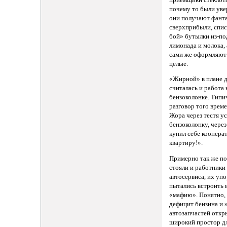
почему то были уве
они получают фант
сверхприбыли, спис
бой» бутылки из-по
лимонада и молока,
сами же оформляют 
целые.
«Жирной» в плане д
считалась и работа 
бензоколонке. Тип
разговор того време
Жора через тестя у
бензоколонку, через
купил себе коопер
квартиру!».
Примерно так же по
стояли и работники
автосервиса, их уп
пытались встроить 
«мафию». Понятно,
дефицит бензина и 
автозапчастей откр
широкий простор д