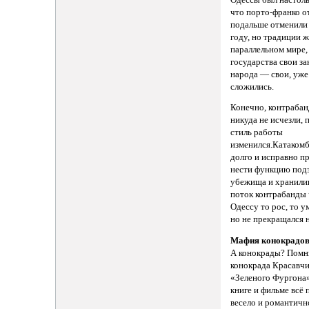
что порто-франко о
подальше отменили
году, но традиции ж
параллельном мире, 
государства свои за
народа — свои, уже
сложились.
Конечно, контраба
никуда не исчезли, 
стиль работы
изменился.Катаком
долго и исправно п
нести функцию под
убежища и хранили
поток контрабанды 
Одессу то рос, то у
но не прекращался н
Мафия конокрадов
А конокрады? Помн
конокрада Красавчи
«Зеленого Фургона»
книге и фильме всё 
весело и романтичн