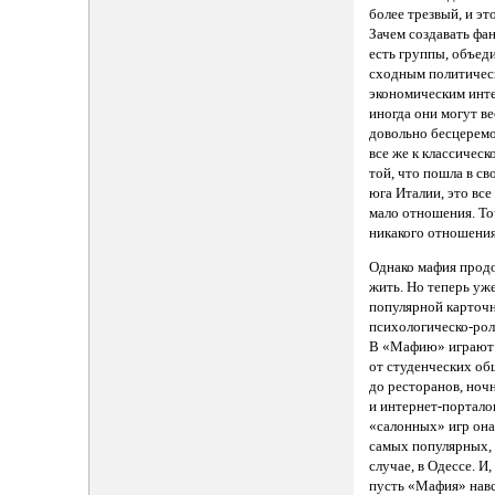
более трезвый, и эт
Зачем создавать фа
есть группы, объед
сходным политичес
экономическим инте
иногда они могут ве
довольно бесцеремо
все же к классическ
той, что пошла в св
юга Италии, это все
мало отношения. Т
никакого отношения
Однако мафия прод
жить. Но теперь уже
популярной карточ
психологическо-рол
В «Мафию» играют
от студенческих о
до ресторанов, ноч
и интернет-портало
«салонных» игр она
самых популярных, 
случае, в Одессе. И,
пусть «Мафия» навс