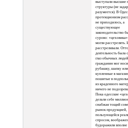
выступали высшие 
структуры (не зада
разумеется). В Одес
протекционизм рас
не приходилось, а
существующее
законодательство б
сурово: «цеховика»
могли расстрелять. 
расстреливали. Отт
деятельность была 
глаз обычных людей
гражданин мог носи
рубашку, шапку или
купленные в магазин
пошитые в подполь
из краденного мате
ничего не подозрев
Пока одесские «це
делали себе миллио
снабжая тощий сов
рынок продукцией,
пользующейся реа
спросом, воображе
будоражили вполне