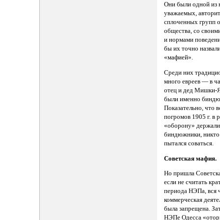
Они были одной из 
уважаемых, автори
сплоченных групп о
общества, со своим
и нормами поведени
бы их точно назвал
«мафией».
Среди них традици
много евреев — в ч
отец и дед Мишки-
были именно бинд
Показательно, что в
погромов 1905 г. в 
«оборону» держал
биндюжники, никто
пытался соваться.
Советская мафия.
Но пришла Советска
если не считать кра
периода НЭПа, вся 
коммерческая деяте
была запрещена. За
НЭПе Одесса «отор