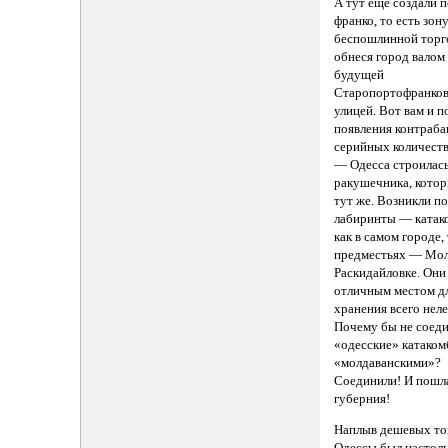
А тут еще создали 
франко, то есть зон
беспошлинной торг
обнеся город вало
будущей
Старопортофранков
улицей. Вот вам и п
появления контраба
серийных количест
— Одесса строилась
ракушечника, котор
тут же. Возникли п
лабиринты — ката
как в самом городе, 
предместьях — Мол
Раскидайловке. Они
отличным местом д
хранения всего неле
Почему бы не соед
«одесские» катаком
«молдаванскими»?
Соединили! И пошла
губерния!
Наплыв дешевых то
Одессы был настоль