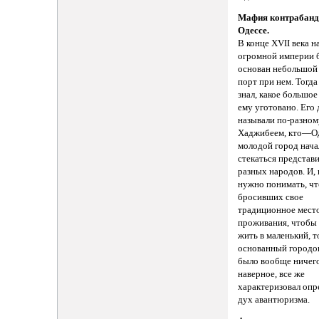
Мафия контрабанд
Одессе.
В конце XVII века н
огромной империи 
основан небольшой
порт при нем. Тогда
знал, какое большо
ему уготовано. Его
называли по-разном
Хаджибеем, кто—О
молодой город нача
стекаться представ
разных народов. И, 
нужно понимать, чт
бросивших свое
традиционное мест
проживания, чтобы
жить в маленький, т
основанный городок
было вообще ничего
наверное, все же
характеризовал оп
дух авантюризма.