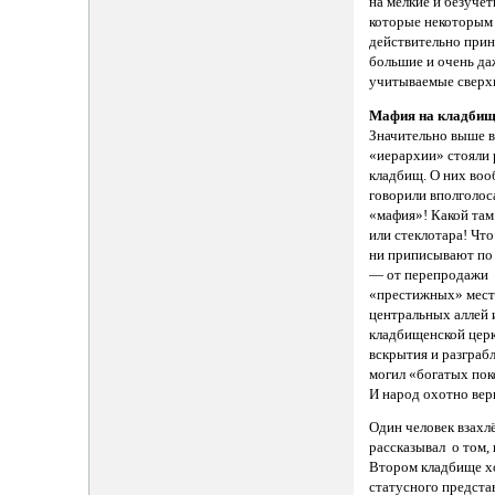
на мелкие и безуче
которые некоторым
действительно при
большие и очень да
учитываемые сверх
Мафия на кладбищ
Значительно выше 
«иерархии» стояли
кладбищ. О них во
говорили вполголоса
«мафия»! Какой там
или стеклотара! Что
ни приписывают по 
— от перепродажи
«престижных» мест
центральных аллей 
кладбищенской церк
вскрытия и разграб
могил «богатых пок
И народ охотно вер
Один человек взахл
рассказывал о том, 
Втором кладбище х
статусного предста