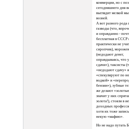
коммерции, но с по
сегодняшнего дня в
выглядит мелкой м
возней.
А вот разного рода
газводы (что, впроч
и оправданно - поч
бесплатная в СССР 
практически не уч
сиропчик), мороже
(недодают денег,
оправдываясь, что 
сдачи»), таксисты (
«недодают сдачу» 
«спекулируют по н
водкой» и «перепр
бензин»), зубные т
же делают «золотые
значит у них спрят
золота!), стояли в 
доходных професси
хотя их тоже запис
некую «мафию».
Но не надо путать 