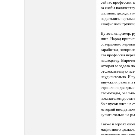
сейчас профессии, 
за якобы наличест
шальных доходов н
наделялись чертами
«мафиозной группи
Ну вот, например, 
мяса. Народ припис
совершенно нереал
заработки, говорили
эта профессия пере
наследству. Впрочем
которая голодала п
отслеживаемую ис
неудивительно. И п
запускали ракеты в 
строили подводные
атомоходы, реальн
показателем достатк
был кусок мяса на с
который иногда мо
купить только на ры
Также в героях око
мафиозного фолькл
приемщики стеклот