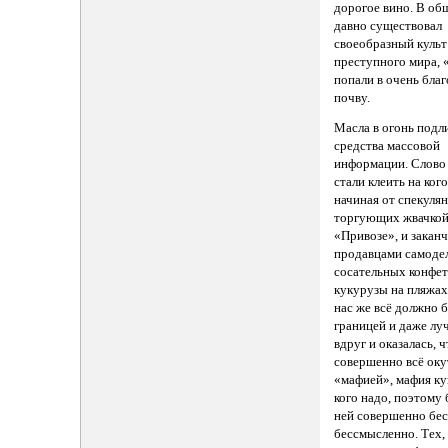
дорогое вино. В общ
давно существовал
своеобразный культ
преступного мира, 
попали в очень бла
почву.
Масла в огонь подл
средства массовой
информации. Слово
стали клеить на ког
начиная от спекулян
торгующих жвачкой
«Привозе», и закан
продавцами самоде
сосательных конфет
кукурузы на пляжах.
нас же всё должно б
границей и даже лу
вдруг и оказалась, ч
совершенно всё оку
«мафией», мафия ку
кого надо, поэтому 
ней совершенно бес
бессмысленно. Тех, 