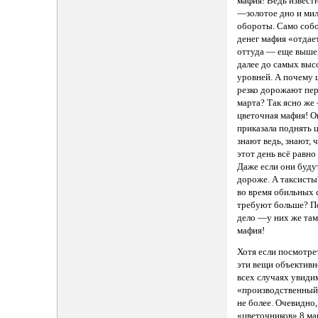
мафия! Ведь известн
—золотое дно и ми
обороты. Само собо
денег мафия «отдае
оттуда — еще выше,
далее до самых выс
уровней. А почему 
резко дорожают пер
марта? Так ясно же
цветочная мафия! О
приказала поднять 
знают ведь, знают, 
этот день всё равно
Даже если они будут
дороже. А таксист
во время обильных 
требуют больше? П
дело —у них же там
мафия!
Хотя если посмотрет
эти вещи объективн
всех случаях увид
«производственный
не более. Очевидно,
«цветочников» 8 ма