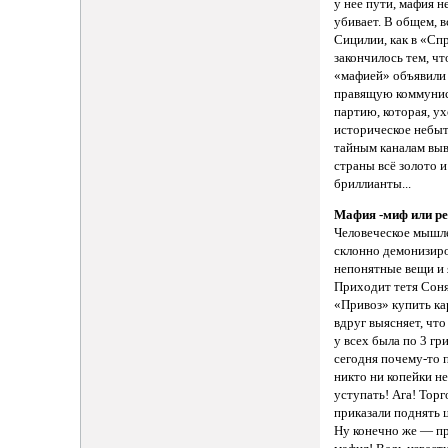
у нее пути, мафия 
убивает. В общем, в
Сицилии, как в «Сп
закончилось тем, чт
«мафией» объявили
правящую коммуни
партию, которая, ух
историческое небыт
тайным каналам выв
страны всё золото и
бриллианты...
Мафия -миф или р
Человеческое мышл
склонно демонизир
непонятные вещи и 
Приходит тетя Соня
«Привоз» купить к
вдруг выясняет, что
у всех была по 3 гр
сегодня почему-то п
никто ни копейки н
уступать! Ага! Тор
приказали поднять 
Ну конечно же — п