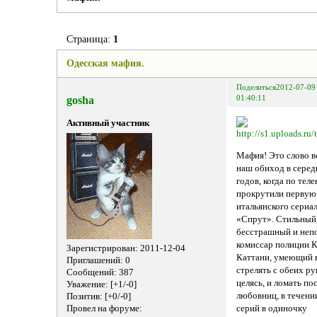
Страница:
1
Одесская мафия.
Поделиться
2012-07-09
gosha
01:40:11
Активный участник
Мафия! Это слово в
наш обиход в серед
годов, когда по тел
прокрутили первую
итальянского сериа
«Спрут». Стильный
бесстрашный и неп
комиссар полиции 
Зарегистрирован
: 2011-12-04
Каттани, умеющий 
Приглашений:
0
стрелять с обеих ру
Сообщений:
387
целясь, и ломать по
Уважение:
[+1/-0]
любовниц, в течени
Позитив:
[+0/-0]
серий в одиночку
Провел на форуме: