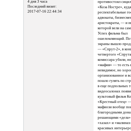
4 дня 3 часа
противостоял сици
Последний визит:
«Коза Ностре», куд
2017-07-16 22:44:34
респектабельные г
адвокаты, бизнесме
аристократы, — и н
которой вели на сам
Успех фильма был
ошеломляющий. По
экраны вышло про
— «Спрут-2», в кон
четвертого «Спрут
комиссара убили, н
«мафия» — то есть 
невидимое, но хор
организованное и в
пошло гулять по стр
в еще подпольных т
видеосалонах появи
культовый фильм К
«Крестный отец» —
мафиози вообще по
благородными дона
решающими «дела» 
«хазах» и «малинах»
красивых интерьеро