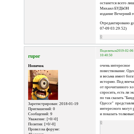
останется всего лиш
Михаил БУДЬОН
издание Вечерний г
Отредактировано go
07-09 03:29:52)
0
Поделиться
2019-02-06
rupor
10:40:50
очень интересное
Новичок
повествование. Оде
и весьма имеет бог
историю. Под впеч
от прочитанного х
спросить, есть ли э
по так сказать "Бан
Одессе" представля
Зарегистрирован
: 2018-01-19
интересного могут 
Приглашений:
0
Сообщений:
9
и показать толковы
Уважение:
[+0/-0]
0
Позитив:
[+0/-0]
Провел на форуме: