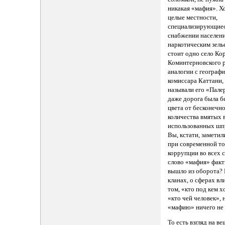
никакая «мафия». Х
целые местности,
специализирующиес
снабжении населен
наркотическим зелье
стоит одно село К
Коминтерновского 
аналогии с географ
комиссара Каттани,
называли его «Пале
даже дорога была б
цвета от бесконечн
количества вмятых 
использованных шпр
Вы, кстати, заметил
при современной т
коррупции во всех 
слово «мафия» фак
вышло из оборота? 
кланах, о сферах вл
том, «кто под кем х
«кто чей человек», 
«мафию» ничего не
То есть взгляд на ве