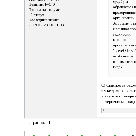
судьбу и
Позитив:
[+0/-0]
обращаться 
Провел на форуме:
проверенные
40 минут
организации.
Последний визит:
Хорошие от
2019-02-28 10:31:03
я слышал пр
экскурсии,
которые
организовыв
"LoveOdessa
особенно ле
отзываются 
гидах.
О! Спасибо за реко
я уже даже записалс
экскурсию. Теперь 
нетерпением выход
0
Страница:
1