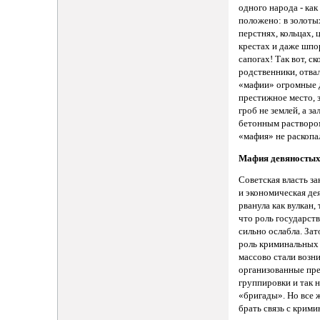
одного народа - как
положено: в золоты
перстнях, кольцах, 
крестах и даже шпо
сапогах! Так вот, с
родственники, отва
«мафии» огромные д
престижное место, 
гроб не землей, а за
бетонным растворо
«мафия» не раскопа
Мафия девяностых
Советская власть за
и экономическая де
рванула как вулкан,
что роль государст
сильно ослабла. Зат
роль криминальных
массово стали возн
организованные пр
группировки и так 
«бригады». Но все ж
брать связь с крими