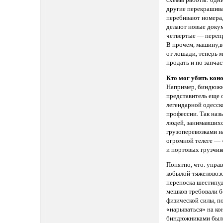
схемы работы: одни
другие перекрашив
перебивают номера,
делают новые доку
четвертые — переп
В прочем, машину,в
от лошади, теперь 
продать и по запчас
Кто мог убить кон
Например, биндюж
представитель еще 
легендарной одесск
профессии. Так наз
людей, занимавших
грузоперевозками н
огромной телеге —
и портовых грузчик
Понятно, что. упра
кобылой-тяжеловоз
переноска шестипу
мешков требовали 
физической силы, п
«нарываться» на ко
биндюжниками было