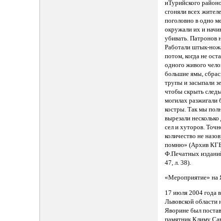
иТурийского район
сгоняли всех жител
поголовно в одно м
окружали их и начи
убивать. Патронов н
Работали штык-нож
потом, когда не ост
одного живого чело
большие ямы, сбрас
трупы и засыпали з
чтобы скрыть следы
могилах разжигали
костры. Так мы пол
вырезали несколько
сел и хуторов. Точн
количество не назов
помню» (Архив КГБ
Ф.Печатных изданий,
47, л. 38).
«Мероприятие» на 
17 июля 2004 года 
Львовской области 
Яворине был поста
памятник Климу Сав