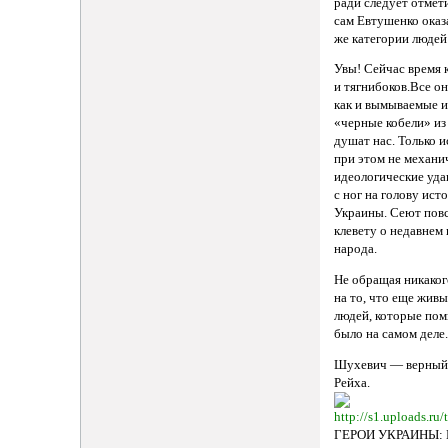
ради следует отмети
сам Евтушенко оказ
же категории людей 
Увы! Сейчас время 
и тягнибоков.Все он
как и вымываемые 
«черные кобели» из
душат нас. Только 
при этом не механич
идеологические уда
с ног на голову ис
Украины. Сеют пов
клевету о недавнем
народа.
Не обращая никаког
на то, что еще жив
людей, которые помн
было на самом деле
Шухевич — верный
Рейха.
ГЕРОИ УКРАИНЫ: 