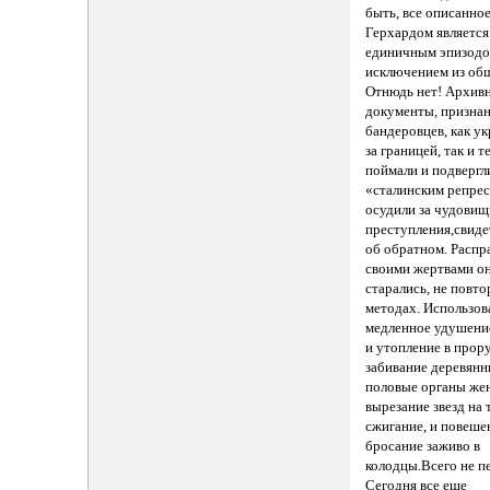
быть, все описанно
Герхардом является
единичным эпизодо
исключением из об
Отнюдь нет! Архив
документы, призна
бандеровцев, как у
за границей, так и т
поймали и подвергл
«сталинским репресс
осудили за чудови
преступления,свид
об обратном. Распр
своими жертвами о
старались, не повто
методах. Использов
медленное удушение
и утопление в прору
забивание деревянн
половые органы же
вырезание звезд на т
сжигание, и повеше
бросание заживо в
колодцы.Всего не п
Сегодня все еще