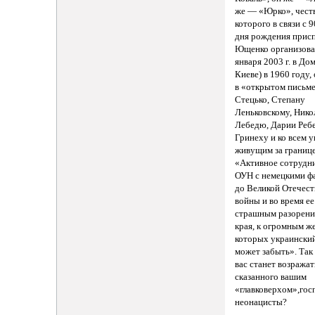
же — «Юрко», чест
которого в связи с 
дня рождения прис
Ющенко организова
января 2003 г. в До
Киеве) в 1960 году,
в «открытом письме
Стецько, Степану
Леньковскому, Ник
Лебедю, Дарии Ребе
Гринеху и ко всем 
живущим за границе
«Активное сотрудн
ОУН с немецкими ф
до Великой Отечес
войны и во время ее
страшным разорени
края, к огромным ж
которых украинский
может забыть». Так 
вас станет возража
сказанного вашим
«главковерхом»,гос
неонацисты?