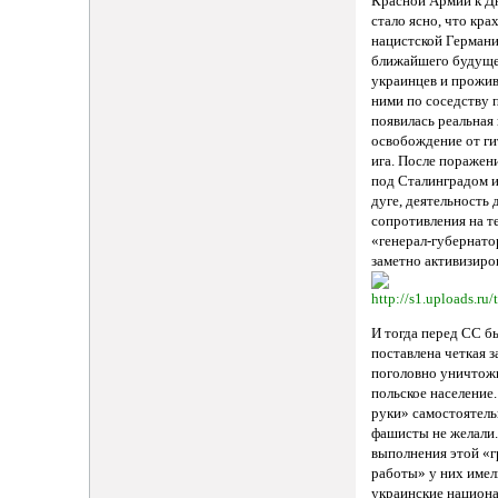
Красной Армии к Дн
стало ясно, что кра
нацистской Герма
ближайшего будущег
украинцев и прожи
ними по соседству 
появилась реальная
освобождение от ги
ига. После поражен
под Сталинградом и
дуге, деятельность
сопротивления на 
«генерал-губернато
заметно активизиро
И тогда перед СС б
поставлена четкая з
поголовно уничтож
польское население
руки» самостоятел
фашисты не желали.
выполнения этой «г
работы» у них имел
украинские национ