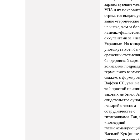
здравствующие «ве
УПА и их покровит
стремятся выдать у
выше «героические 
не иначе, чем за бор
немецко-фашистски
оккупантами за «не
Украины». Но конк
упомянуть хотя бы
сражении стотысяч
бандеровской «арми
воинскими подразд
германского вермах
скажем, с формиро
Ваффен СС, увы, не
той простой причин
таковых не было. За
свидетельства оуно
главарей о тесном
сотрудничестве с
гитлеровцами. Так,
«последний
главнокомандующи
Василий Кук (он же
Коваль», он же— «