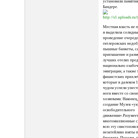
установили памятн
Бандере.
Местная власть не 
и выделила солидн
проведение очередн
гитлеровских недоб
пышные банкеты, с
приглашение и разм
лучших отелях пред
национально озабо
эмиграции, а также 
фашистских прихле
которые в далеком 
чудом успели унест
ноги вместе со сво
хозяевами. Наконец,
создание Музея «ук
освободительного
движения».Разумеет
многомиллионные с
всю эту свистопляс
незатейливо взяты 
бюджета. Похоже, 