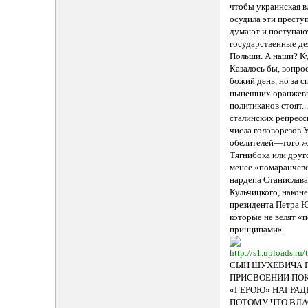
чтобы украинская в
осудила эти престу
думают и поступаю
государственные де
Польши. А наши? Ку
Казалось бы, вопрос
божий день, но за 
нынешних оранжев
политиканов стоят..
сталинских репресс
числа головорезов 
обелителей—того ж
Тягнибока или друго
менее «помаранчев
нардепа Станислав
Кульчицкого, наконе
президента Петра
которые не велят «
принципами».
СЫН ШУХЕВИЧА 
ПРИСВОЕНИИ ПО
«ГЕРОЮ» НАГРАД
ПОТОМУ ЧТО ВЛА