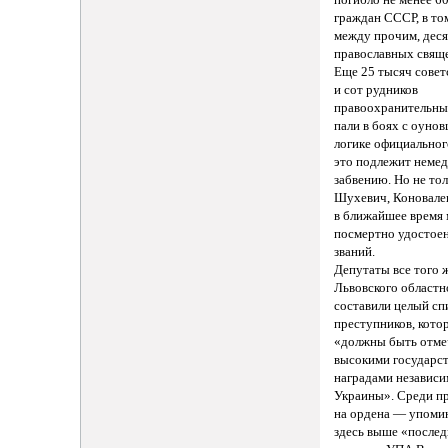
граждан СССР, в то
между прочим, дес
православных свящ
Еще 25 тысяч совет
и сот рудников
правоохранительны
пали в боях с оунов
логике официальног
это подлежит неме
забвению. Но не то
Шухевич, Коновале
в ближайшее время 
посмертно удостое
званий.
Депутаты все того 
Львовского областн
составили целый сп
преступников, кото
«должны быть отм
высокими государс
наградами независ
Украины». Среди п
на ордена — упоми
здесь выше «после