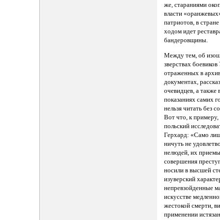
же, стараниями око
власти «оранжевых
патриотов, в стран
ходом идет реставр
бандеровщины.
Между тем, об изо
зверствах боевиков
отраженных в архи
документах, расска
очевидцев, а также 
показаниях самих г
нельзя читать без с
Вот что, к примеру
польский исследова
Герхард: «Само ли
ничуть не удовлетв
нелюдей, их прием
совершения престу
носили в высшей ст
изуверский характе
непревзойденные ма
искусстве медленно
жестокой смерти, в
применении истязан