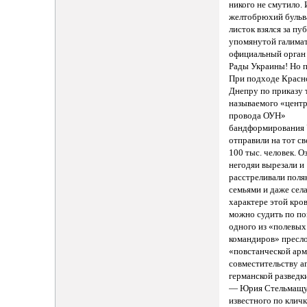
никого не смутило. 
желтобрюхий буль
листок взялся за п
упомянутой галимат
официальный орган
Рады Украины! Но 
При подходе Красн
Днепру по приказу 
называемого «цент
провода ОУН»
бандформирования
отправили на тот св
100 тыс. человек. 
негодяи вырезали и
расстреливали поля
семьями и даже сел
характере этой кро
можно судить по по
одного из «полевых
командиров» пресл
«повстанческой арм
совместительству а
германской разведк
— Юрия Стельмащу
известного по клич