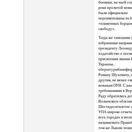
боевики, на чьей с
реки пролитой неви
были официально
переименованы из б
«пламенных борцов
свободу».
Тогда же тамошние
избранники направ
президенту Леонид
ходатайство о пос
присвоении звания 
Украины...
оберштурмбаннфю
Роману Шухевичу, 
другим, не менее «
вожакам ОУН. С ан
требованиями в Ве
Раду обратились д
Волынского облсове
Шестидесятилетие 
УПА широко отмеча
всех городах и веся
называемого Право
том же Львове помп