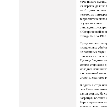
хочу никого пугать
их мерзкие деяния.
необходимо привес
некоторые пример
террористических а
осуществленных
оуновцами...»(журн
«Исторический вое
взгляд» № 6 за 1963 
Среди множества п
изощренных убийст
не повинных людей
описывает и такие: 
Гусвице бандиты з
сожгли стариков и д
молодых женщин из
и по «великой мило
стороны садистов р
В одном хуторе неп
села Волковыя жила
двумя детьми. На х
нагрянули боевики 
Бира и приказали 
зарезать своего муж