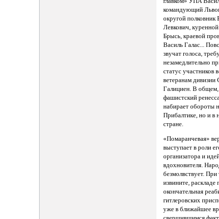
главком» УПА Васил
командующий Льво
округой полковник 
Левкович, куренной
Брысь, краевой про
Василь Галас... Пов
звучат голоса, тре
незамедлительно пр
статус участников 
ветеранам дивизии
Галициен. В общем,
фашистский ренесс
набирает обороты н
Прибалтике, но и в
стране.
«Помаранчевая» ве
выступает в роли ег
организатора и иде
вдохновителя. Наро
безмолвствует. При 
извините, раскладе 
окончательная реаб
гитлеровских прис
уже в ближайшее вр
свершившимся факт