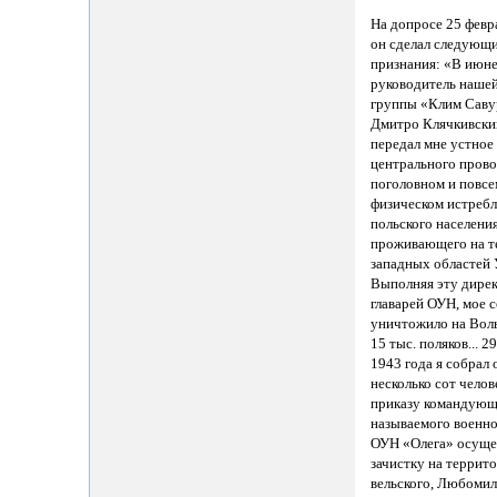
На допросе 25 февра
он сделал следующ
признания: «В июне
руководитель наше
группы «Клим Сав
Дмитро Клячкивск
передал мне устное
центрального прово
поголовном и повс
физическом истребл
польского населения
проживающего на т
западных областей 
Выполняя эту дире
главарей ОУН, мое 
уничтожило на Вол
15 тыс. поляков... 2
1943 года я собрал 
несколько сот челов
приказу командующ
называемого военно
ОУН «Олега» осуще
зачистку на террит
вельского, Любомил