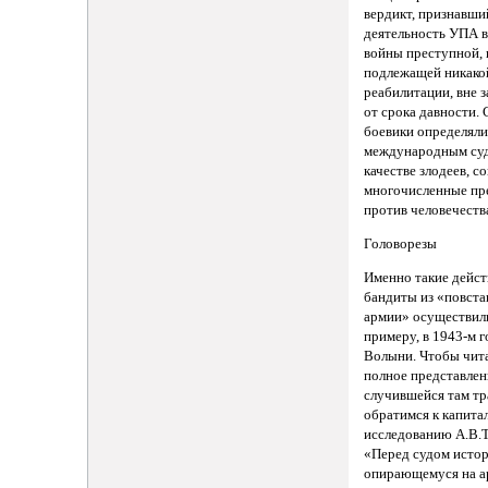
вердикт, признавши
деятельность УПА в
войны преступной, 
подлежащей никако
реабилитации, вне 
от срока давности.
боевики определяли
международным су
качестве злодеев, 
многочисленные пр
против человечеств
Головорезы
Именно такие дейст
бандиты из «повста
армии» осуществили
примеру, в 1943-м г
Волыни. Чтобы чит
полное представлен
случившейся там тр
обратимся к капита
исследованию А.В.
«Перед судом истор
опирающемуся на 