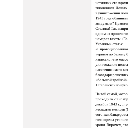
истинных его вдохн
виновников. Дошло 
в уничтожении поля
1943 года обвинили.
вы думали? Правиль
Сталина! Так, напри
одном из прошлого
номеров газеты «Го
Украины» статье
«Спровоцированная
черным по белому 
написано, что масс
уничтожение польс
населения имело ме
благодаря решения
«большой тройкой»
Тегеранской конфер
На той самой, котора
проходила 28 нояб
декабря 1943 г., спу
несколько месяцев (!
того, как бандеровс
головорезы утопил
крови. Впрочем, эт