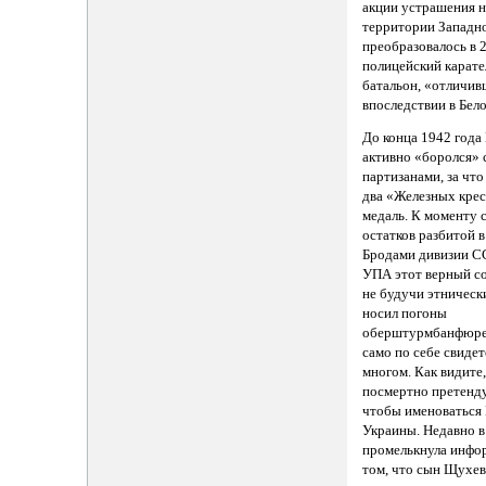
акции устрашения н
территории Западн
преобразовалось в 2
полицейский карат
батальон, «отличи
впоследствии в Бел
До конца 1942 год
активно «боролся» 
партизанами, за чт
два «Железных крес
медаль. К моменту 
остатков разбитой 
Бродами дивизии С
УПА этот верный со
не будучи этническ
носил погоны
оберштурмбанфюре
само по себе свидет
многом. Как видите,
посмертно претенду
чтобы именоваться
Украины. Недавно 
промелькнула инфо
том, что сын Щухе