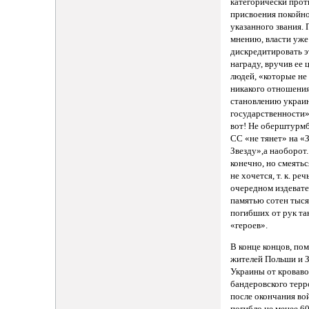
категорически прот
присвоения покойн
указанного звания. 
мнению, власти уже
дискредитировать 
награду, вручив ее 
людей, «которые не
никакого отношения
становлению украи
государственности»
вот! Не оберштурм
СС «не тянет» на «
Звезду»,а наоборот.
конечно, но смеять
не хочется, т. к. реч
очередном издевате
памятью сотен тыся
погибших от рук та
«героев».
В конце концов, по
жителей Польши и 
Украины от кроваво
бандеровского терр
после окончания в
погибло не менее 6