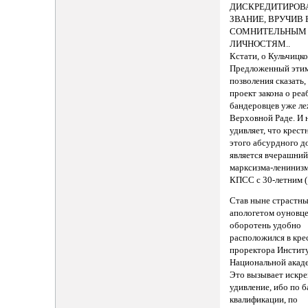
ДИСКРЕДИТИРОВ
ЗВАНИЕ, ВРУЧИВ 
СОМНИТЕЛЬНЫМ
ЛИЧНОСТЯМ..
Кстати, о Кульчицко
Предложенный этим
позволения сказать,
проект закона о ре
бандеровцев уже ле
Верховной Раде. И 
удивляет, что крес
этого абсурдного д
является вчерашни
марксизма-ленинизм
КПСС с 30-летним (
Став ныне страстн
апологетом оуновце
оборотень удобно
расположился в кре
проректора Инстит
Национальной акаде
Это вызывает искре
удивление, ибо по 
квалификации, по