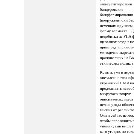
заказу гитлеровцев
бандеровские
бандформирования
(вооружены они бы
немецким оружием,
форму вермахта... Д
недобитки из УПА 
щеголяют везде в н
прим. ред.) приняли
методично вырезат
проживавших на В
этнических поляков
Кстати, уже в перв
«незалежности» оф
украинские СМИ на
проделывать невоо
выкрутасы вокруг
описываемых здесь
целью увода общес
мнения от реалий т
Они и сейчас из кож
чтобы переложить в
упомянутый выше г
кого угодно, но толь