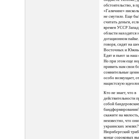
обстоятельство, в 
«Галичине» нисколь
не смутило. Еще бы
считать деньги, есл
времен УССР Запа
области находятся 
дотационном пайке
говоря, сидят на ше
Восточных и Южных
Едят и пьют за наш 
Но при этом еще но
привить нам свои б
сомнительные ценно
особо возмущает, о
нацистскую идеоло
Кто не знает, что в
действительности п
собой бандеровски
бандформирования?
скажите на милость
неизвестно, что они
украинских землях?
Нюрнбергский триб
конце сороковых в