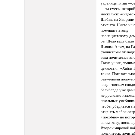
украинцы, и вы —с
— та смесь, которо
москальско-жидовск
Шабаш на Яворине
открыто. Никто и н
помешать этому
неонацистскому де
бы! Дело ведь было
Львова. А там, на Г
фашистские ублюдк
века почитались за 
Такие у них, понима
ценности... «Хайль
точка. Показательно
озвученная полоум
ющенковским спод
белиберда уже давн
не дословно изложе
школьных учебниках
чтобы убедиться в 
открыть любое сов
«пособие» по истор
в нем главу, посвя
Второй мировой во
поленитесь, почита