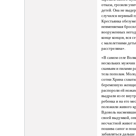
отказа, грозили ун
детей. Она не выдер
случился нервный п
Крестьянка обезуме
невменяемая бросил
вооруженных негод
конце концов, вся с
с малолетними деть
расстреляна».
«В самом селе Волк
нескольких мужчин 
скамьям и пилами р
тела пополам. Моло
сотни Хрина схвати
беременную женщи
распороли ей ножам
выдрали из ее внут
ребенка и на его ме
положили живого кр
Вдоволь насмеявши
своей выдумкой, он
несчастной живот н
пошива сапог и по
забавляться дальше