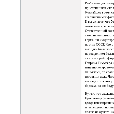
Реабилитация гитле
приспешников уже 
ближайшее время с
свершившимся факт
И вы узнаете, что У
оказывается, во вр
Отечественной воева
свою независимость
Германии и одновр
против СССР. Что о
выродки были вовсе
порождением боль
фантазии рейхсфюр
Генриха Гиммлера 
конечно не кровож
маньяками, по срав
которыми даже Чик
выглядит божьим уг
борцами за свободу
Ну, что тут скажеш
Пропаганда фашизм
вроде как запрещен
преследуется по зак
только на бумаге. 