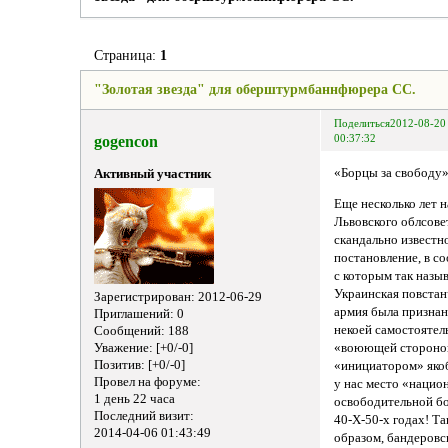
Страница:
1
"Золотая звезда" для оберштурмбаннфюрера СС.
Поделиться
2012-08-20
gogencon
00:37:32
«Борцы за свободу
Активный участник
Еще несколько лет н
Львовского облсове
скандально известн
постановление, в с
с которым так назы
Украинская повстан
Зарегистрирован
: 2012-06-29
армия была признан
Приглашений:
0
некоей самостоятел
Сообщений:
188
«воюющей стороной
Уважение:
[+0/-0]
Позитив:
[+0/-0]
«инициатором» яко
Провел на форуме:
у нас место «нацио
1 день 22 часа
освободительной б
Последний визит:
40-Х-50-х годах! Т
2014-04-06 01:43:49
образом, бандеровс