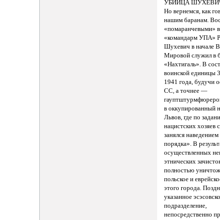
УБИИЦА ШУХЕВИ
Но вернемся, как го
нашим баранам. Во
«помаранчевыми» 
«командарм УПА» 
Шухевич в начале 
Мировой служил в 
«Нахтигаль». В сос
воинской единицы 
1941 года, будучи 
СС, а точнее —
гауптштурмфюрером
в оккупированный 
Львов, где по задан
нацистских хозяев 
занялся наведением
порядка». В результ
осуществленных не
этнических зачисто
полностью уничтож
польское и еврейско
этого города. Позд
указанное эсэсовск
подразделение,
непосредственно п