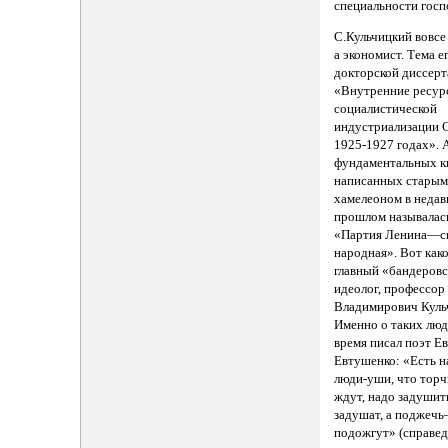
специальности гос
С.Кульчицкий вовсе
а экономист. Тема е
докторской диссер
«Внутренние ресур
социалистической
индустриализации 
1925-1927 годах». 
фундаментальных к
написанных стары
хамелеоном в неда
прошлом называлась
«Партия Ленина—с
народная». Вот како
главный «бандеров
идеолог, профессор
Владимирович Куль
Именно о таких люд
время писал поэт Е
Евтушенко: «Есть н
люди-уши, что торч
ждут, надо задуши
задушат, а поджечь
подожгут» (справе