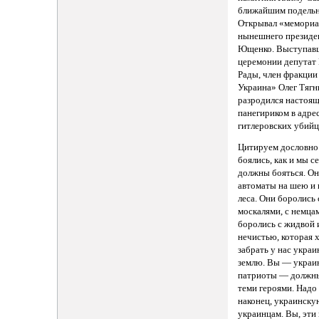
ближайшим подельн
Открывал «мемориа
нынешнего президе
Ющенко. Выступав
церемонии депутат
Рады, член фракци
Украина» Олег Тягн
разродился настоя
панегириком в адре
гитлеровских убийц
Цитируем дословно
боялись, как и мы с
должны бояться. Он
автоматы на шею и 
леса. Они боролись 
москалями, с немца
боролись с жидвой 
нечистью, которая 
забрать у нас укра
землю. Вы — украи
патриоты — должны
теми героями. Надо 
наконец, украинску
украинцам. Вы, эти