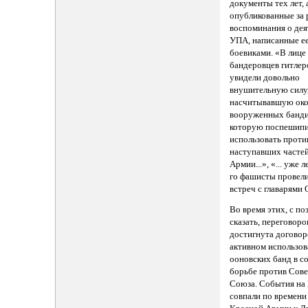
документы тех лет, 
опубликованные за
воспоминания о дея
УПА, написанные е
боевиками. «В лице
бандеровцев гитле
увидели довольно
внушительную силу
насчитывавшую око
вооруженных банди
которую поспешип
использовать проти
наступавших часте
Армии...», «... уже 
го фашисты провел
встреч с главарями
Во время этих, с по
сказать, переговоро
достигнута договор
активном использо
ооновских банд в с
борьбе против Сове
Союза. События на
совпали по времени