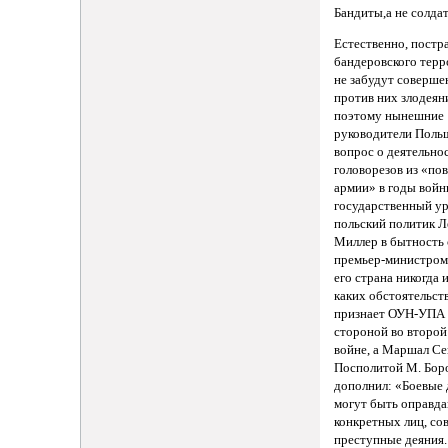
Бандиты,а не солда
Естественно, постр
бандеровского терр
не забудут соверш
против них злодеян
поэтому нынешние
руководители Поль
вопрос о деятельно
головорезов из «по
армии» в годы войн
государственный ур
польский политик 
Миллер в бытность
премьер-министром 
его страна никогда 
каких обстоятельст
признает ОУН-УПА
стороной во второ
войне, а Маршал Се
Посполитой М. Бор
дополнил: «Боевые 
могут быть оправда
конкретных лиц, с
преступные деяния