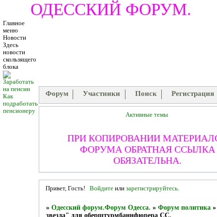
ОДЕССКИЙ ФОРУМ.
Главное
меню
Новости
Здесь
новости
скользящего
блока
Форум
Участники
Поиск
Регистрация
Как
подработать
пенсионеру
Активные темы
ПРИ КОПИРОВАНИИ МАТЕРИАЛ
ФОРУМА ОБРАТНАЯ ССЫЛКА
ОБЯЗАТЕЛЬНА.
Привет, Гость!
Войдите
или
зарегистрируйтесь
.
»
Одесский форум.Форум Одесса.
»
Форум политика
звезда" для оберштурмбаннфюрера СС.