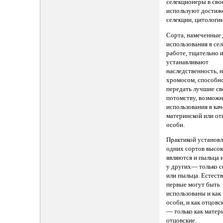
селекционеры в сво
используют достиж
селекции, цитологии
Сорта, намеченные 
использования в се
работе, тщательно 
устанавливают
наследственность, 
хромосом, способн
передать лучшие св
потомству, возможн
использования в кач
материнской или от
особи.
Практикой установл
одних сортов высо
являются и пыльца 
у других— только 
или пыльца. Естест
первые могут быть
использованы и как
особи, и как отцовс
— только как матер
отцовские.