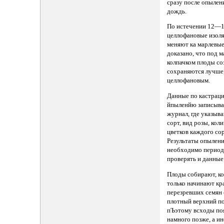
сразу после опылен
дождь.
По истечении 12—1
целлофановые изол
меняют ка марлевые
доказано, что под 
колпачком плоды со
сохраняются лучше,
целлофановым.
Данные по кастраци
йпыленйю записыва
журнал, где указыва
сорт, вид розы, кол
цветков каждого сор
Результаты опылен
необходимо период
проверять и данные
Плоды собирают, ко
только начинают кра
перезревших семян
плотный верхний по
пЪэтому всходы по
намного позже, а ин