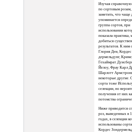
Изучая справочную
по сортовым розам,
заметить, что чаще
упоминается опред
группа сортов, при
использовании кото
показала практика,
добиться существе
результатов. К ним 
Глория Деи, Кордес
дермельдунг, Кримс
Гехаймрат Дуисберг
Йелоу, Фрау Карл 
Шарлотт Армстронг
некоторые другие. 
сорта тоже Использ
селекции, но вероя
получения от них к
потомства ограниче
Ниже приводится с
роз, выведенных в
годах, в селекции 
использованы сорта
Кордес Зондермель