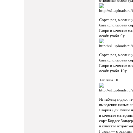
отцовской особи (таб
Сорта роз, в селек
был использован с
Глори в качестве м
особи (табл. 9):
Сорта роз, в селек
был использован с
Глори в качестве от
особи (табл. 10):
Таблица 10
Из таблиц видно, чт
выведении новых с
Глория Дей лучше и
в качестве материнс
сорт Кордес Зонде
в качестве отцовск
Г лори — с равным