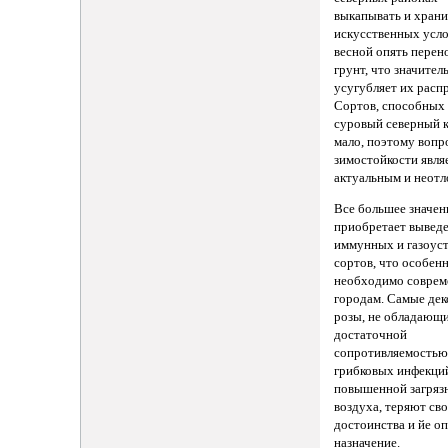
выкапывать и храни
искусственных усло
весной опять перен
грунт, что значител
усугубляет их расп
Сортов, способных
суровый северный к
мало, поэтому вопр
зимостойкости явля
актуальным и неот
Все большее значен
приобретает вывед
иммунных и газоус
сортов, что особен
необходимо совре
городам. Самые де
розы, не обладающ
достаточной
сопротивляемостью
грибковых инфекци
повышенной загряз
воздуха, теряют св
достоинства и йе о
назначение.