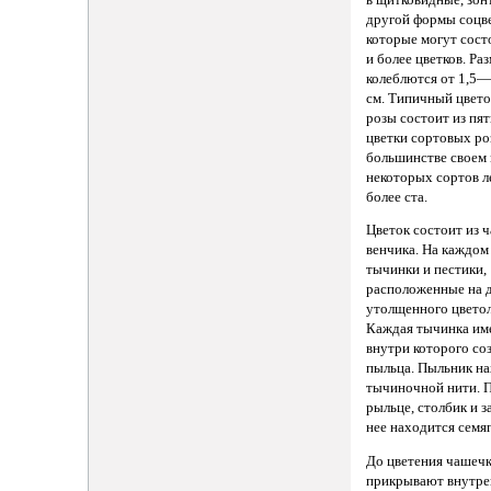
другой формы соцве
которые могут сост
и более цветков. Ра
колеблются от 1,5
см. Типичный цвето
розы состоит из пят
цветки сортовых ро
большинстве своем 
некоторых сортов л
более ста.
Цветок состоит из 
венчика. На каждом 
тычинки и пестики,
расположенные на 
утолщенного цвето
Каждая тычинка им
внутри которого со
пыльца. Пыльник на
тычиночной нити. П
рыльце, столбик и з
нее находится семя
До цветения чашечк
прикрывают внутре