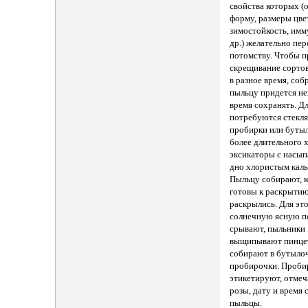
свойства которых (о
форму, размеры цве
зимостойкость, имм
др.) желательно пер
потомству. Чтобы п
скрещивание сорто
в разное время, со
пыльцу придется не
время сохранять. Дл
потребуются стекл
пробирки или бутыл
более длительного 
эксикаторы с насы
дно хлористым каль
Пыльцу собирают, к
готовы к раскрытию
раскрылись. Для это
солнечную ясную п
срывают, пыльники
выщипывают пинце
собирают в бутыло
пробирочки. Проби
этикетируют, отмеч
розы, дату и время 
пыльцы.