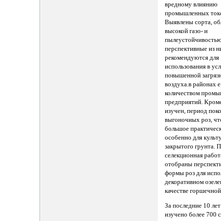
вредному влиянию
промышленных токс
Выявлены сорта, о
высокой газо- и
пылеустойчивостью
перспективные из н
рекомендуются для
использования в ус
повышенной загряз
воздуха.в районах 
количеством пром
предприятий. Кроме
изучен, период поко
выгоночиых роз, чт
большое практическ
особенно для культ
закрытого грунта. 
селекционная работ
отобраны перспект
формы роз для испо
декоративном озеле
качестве горшечной
За последние 10 лет
изучено более 700 