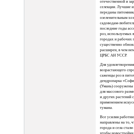
отечественной и з
селекции. Лучшие и
переданы питомник
озеленительным хоз
садоводам-любителя
последние годы ас
роз, используемых 
городах и рабочих 
существенно обнов
расширен, в чем нем
ЦРБС АН УССР.
Для удовлетворения
возрастающего спро
саженцы роз в пито
дендропарка «Софи
(Умань) сооружены
для массового разм
и других растений 
применением искус
тумана.
Все усилия работни
направлены на то, 
города и села стали
чтобы новостройки