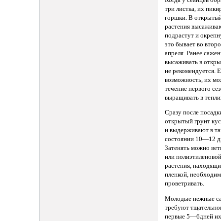
три листка, их пики
горшки. В открыты
растения высаживаю
подрастут и окрепн
это бывает во втор
апреля. Ранее саже
высаживать в откр
не рекомендуется. Е
возможность, их мо
течение первого се
выращивать в тепли
Сразу после посадк
открытый грунт ку
и выдерживают в т
состоянии 10—12 д
Затенять можно вет
или полиэтиленовой
растения, находящи
пленкой, необходи
проветривать.
Молодые нежные с
требуют тщательног
первые 5—6дней их