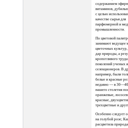
содержанием эфирн
витаминов, дубильн
с целью использова
качестве сырья для
парфюмерной и мед
промышленности.
По цветовой палитр
занимают ведущее 
цветочных культур, 
дар природы, а резу
кропотливого труда
поколений ученых 
селекционеров. В д
например, были тол
белые и красные ро
недавно — в 30—40
нашего столетия по
оранжевые, лососев
красные, двухцветн
трехцветные и друг
Особенно следует о
на голубой розе; К
расцветила природ