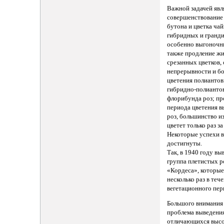
Важной задачей явл
совершенствование
бутона и цветка чай
гибридных и гранди
особенно выгоночны
также продление ж
срезанных цветков,
непрерывности и бо
цветения полиантов
гибридно-полианто
флорибунда роз; пр
периода цветения 
роз, большинство и
цветет только раз за
Некоторые успехи в
достигнуты.
Так, в 1940 году вы
группа плетистых р
«Кордеса», которые
несколько раз в теч
вегетационного пер
Большого внимания
проблема выведения
отличающихся выс