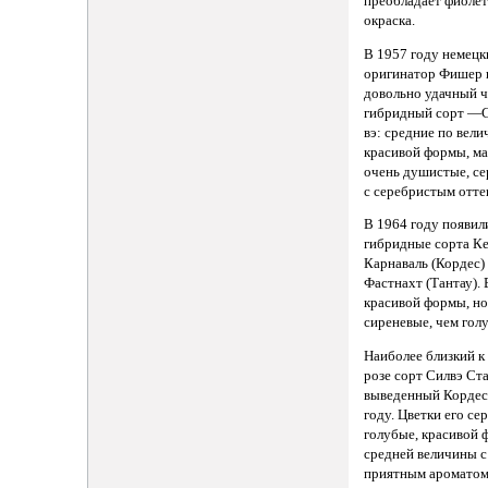
преобладает фиолет
окраска.
В 1957 году немецк
оригинатор Фишер 
довольно удачный ч
гибридный сорт —С
вэ: средние по вели
красивой формы, м
очень душистые, се
с серебристым отте
В 1964 году появил
гибридные сорта К
Карнаваль (Кордес)
Фастнахт (Тантау). 
красивой формы, но
сиреневые, чем гол
Наиболее близкий к
розе сорт Силвэ Ста
выведенный Кордес
году. Цветки его се
голубые, красивой 
средней величины 
приятным ароматом