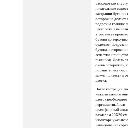
расходовало впуст
питательные вещест
кастрации бутонов 
осторожно делают 
подрез на границе 
цветоложа в чашели
этого места произво
бутона до верхушки
отделяют подрезан
бутона, осторожно
лепестки и пинцето
пыльники. Делать э
очень осторожно, ч
поранить пестики, т
может привести к 
цветка.
После кастрации, в
нежелательного опы
цветок необходимо
пергаментный или
целлофановый изол
размером 20X20 см.
изоляторе указыва
наименование сорта