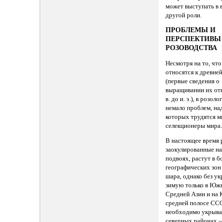
может выступать в в
другой роли.
ПРОБЛЕМЫ И
ПЕРСПЕКТИВЫ
РОЗОВОДСТВА
Несмотря на то, чт
относятся к древне
(первые сведения о
выращивании их отн
в. до и. э.), в розол
немало проблем, на
которых трудятся м
селекционеры мира
В настоящее время 
заокулированные н
подвоях, растут в 
географических зон
шара, однако без у
зимую только в Юж
Средней Азин и на 
средней полосе СС
необходимо укрыват
северных районах 