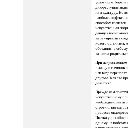
условиях отбирали
дикорастущие виды
их в культуру. Но вс
наиболее эффектив
способом является
искусственная гибр
дающая возможность
мере управлять соз
нового организма, 
объединит в себе л
качества родительск
При искусственном
пыльцу с тычинок о
или вида переносят
другого. Как это п
делается?
Прежде чем присту
искусственному оп
необходимо знать 
строения цветка ро
процесса оплодотво
Цветки у роз обоеп
одному на побегах 
в щитковидные, зон