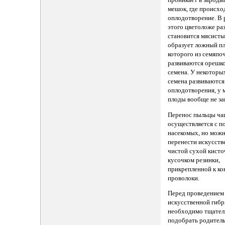
проникает в зарод
мешок, где происхо
оплодотворение. В 
этого цветоложе раз
становится мясисты
образует ложный пл
которого из семяпо
развиваются орешк
семена. У некоторы
семена развиваются
оплодотворения, у
плоды вообще не за
Перенос пыльцы ча
осуществляется с 
насекомых, но можн
перенести искусст
чистой сухой кисто
кусочком резинки,
прикрепленной к ко
проволоки.
Перед проведением
искусственной гиб
необходимо тщател
подобрать родитель