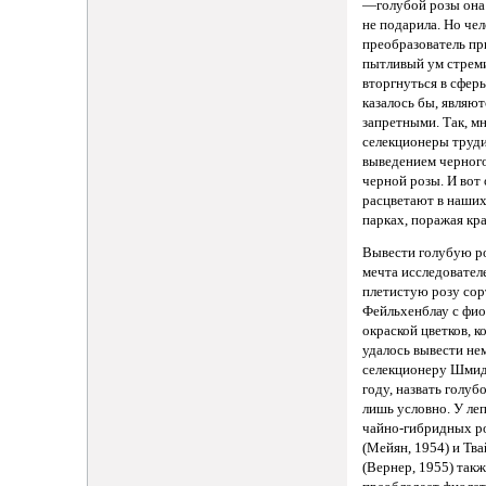
—голубой розы она 
не подарила. Но че
преобразователь пр
пытливый ум стрем
вторгнуться в сферы
казалось бы, являют
запретными. Так, м
селекционеры труди
выведением черного
черной розы. И вот
расцветают в наших
парках, поражая кр
Вывести голубую р
мечта исследовател
плетистую розу сор
Фейльхенблау с фи
окраской цветков, 
удалось вывести не
селекционеру Шмид
году, назвать голу
лишь условно. У ле
чайно-гибридных р
(Мейян, 1954) и Тва
(Вернер, 1955) так