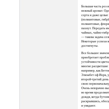
Большая часть роз 
нежный аромат. Одн
сорта и даже целые
(полиантовые, гибр
полиантовые, флори
пахнут. Передать и
чайных, чайно-гиб
— такова задача се
Некоторые успехи в
достигнуты.
Все большее значен
приобретает пробл
устойчивости цвета
многие расцветшие 
например, как Бетт
Элизабет оф Иорк, 
второй-третий день
свою первоначальну
Очень невзрачно вы
во время продолжи
дождя, котда бутонк
раскрывшись, обес
и увядают.