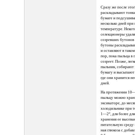
Сразу же после это
раскладывают тонки
бумаге и подсушив
несколько дней при
температуре. Неко
селекционеры удаля
созревших бутонов 
бутоны раскладыва
и оставляют в таком
пор, пока пыльца в 
созреет. Позже, лег
пыльник, собирают
бумагу и высыпают 
где они хранится не
дней.
На протяжении 10
пыльцу можно хран
эксикаторе, до мес
холодильнике при 
1—2°, для более дл
хранения ее высева
питательную среду
ная глюкоза с доба