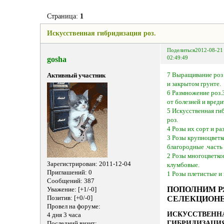
Страница:
1
Искусственная гибридизация роз.
Поделиться
2012-08-21
gosha
02:49:49
7 Выращивание роз
Активный участник
и закрытом грунте.
6 Размножение роз.
от болезней и вреди
5 Искусственная ги
роз.
4 Розы их сорт и ра
3 Розы крупноцветк
благородные .часть 
2 Розы многоцветко
Зарегистрирован
: 2011-12-04
клумбовые.
Приглашений:
0
1 Розы плетистые и
Сообщений:
387
ПОПОЛНИМ 
Уважение:
[+1/-0]
СЕЛЕКЦИОНЕ
Позитив:
[+0/-0]
Провел на форуме:
ИСКУССТВЕНН
4 дня 3 часа
ГИБРИДИЗАЦИЯ
Последний визит: