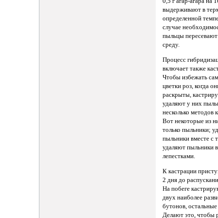
0,5 г агар-агара на 
выдерживают в тер
определенной темпе
случае необходимо
пыльцы пересевают
среду.
Процесс гибридиза
включает также кас
Чтобы избежать са
цветки роз, когда о
раскрыты, кастрирую
удаляют у них пыль
несколько методов 
Вот некоторые из н
только пыльники; у
пыльники вместе с 
удаляют пыльники в
лепестками.
К кастрации прист
2 дня до распускани
На побеге кастриру
двух наиболее разв
бутонов, остальные
Делают это, чтобы 