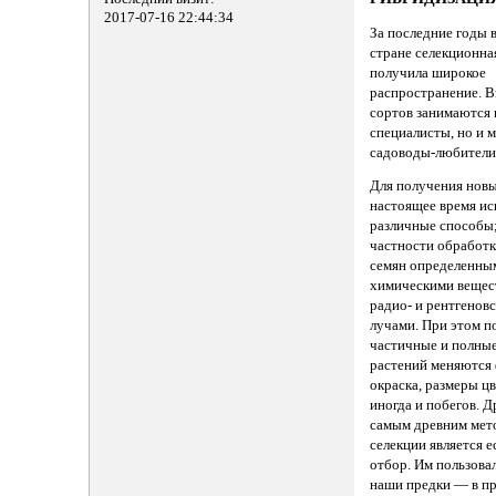
2017-07-16 22:44:34
За последние годы 
стране селекционна
получила широкое
распространение. 
сортов занимаются 
специалисты, но и 
садоводы-любители
Для получения новы
настоящее время и
различные способы;
частности обработк
семян определенны
химическими вещес
радио- и рентгенов
лучами. При этом 
частичные и полные
растений меняются
окраска, размеры цв
иногда и побегов. Д
самым древним мет
селекции является 
отбор. Им пользова
наши предки — в п