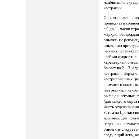
комбинацию скрещи
кастрации.
Опыление лучше вс
проводить в солне
с 9 до 11 часов утра
жаркую или дождли
опылять не рекомен
опылению приступаю
рыхлых пестиках по
клейкая жидкость и
характерный блеск.
бывает на 2—3-й де
кастрации. Перед о
кастрированных цв
снимают изоляторы,
или резинкой нанос
рыльце и легонько 
(для каждого сорта
иметь отдельный ин
Затем на Цветки сн
колпачок. Для полу
надежных результа
опыление следует п
следующий день, ос