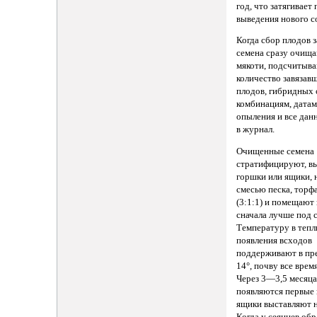
год, что затягивает
выведения нового с
Когда сбор плодов 
семена сразу очища
мякоти, подсчитыв
количество завязав
плодов, гибридных 
комбинациям, датам
опыления и все дан
в журнал.
Очищенные семена
стратифицируют, в
горшки или ящики,
смесью песка, торф
(3:1:1) и помещают 
сначала лучше под 
Температуру в тепл
появления всходов
поддерживают в пр
14°, почву все врем
Через 3—3,5 месяца,
появляются первые 
ящики выставляют н
Когда у сеянцев обр