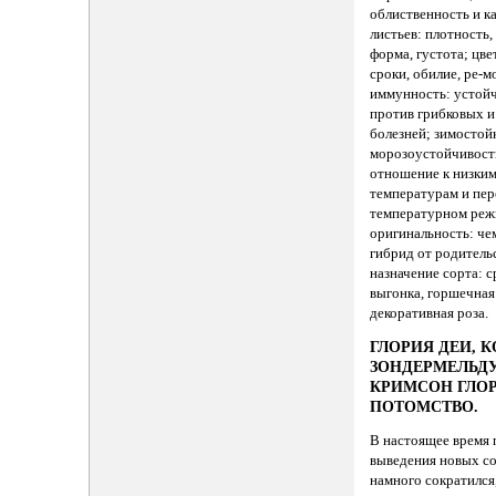
облиственность и к
листьев: плотность,
форма, густота; цве
сроки, обилие, ре-м
иммунность: устой
против грибковых и
болезней; зимостой
морозоустойчивост
отношение к низки
температурам и пер
температурном реж
оригинальность: че
гибрид от родитель
назначение сорта: с
выгонка, горшечная
декоративная роза.
ГЛОРИЯ ДЕИ, 
ЗОНДЕРМЕЛЬДУ
КРИМСОН ГЛОР
ПОТОМСТВО.
В настоящее время
выведения новых с
намного сократился,