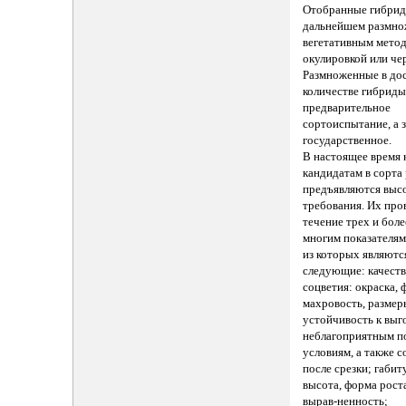
Отобранные гибрид
дальнейшем размн
вегетативным мето
окулировкой или че
Размноженные в до
количестве гибриды
предварительное
сортоиспытание, а 
государственное.
В настоящее время 
кандидатам в сорта
предъявляются выс
требования. Их про
течение трех и боле
многим показателя
из которых являютс
следующие: качеств
соцветия: окраска, 
махровость, размер
устойчивость к выг
неблагоприятным 
условиям, а также 
после срезки; габит
высота, форма роста
вырав-ненность;