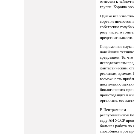
отнесена к чайно-г
группе. Хороша роз
Однако все известн
сорта не являются п
собственно голубы
розу чистого тона 
предстоит вывести.
Современная наука
новейшими технич
средствами. То, чт
исследователям пре
фантастическим, ст
реальным, зримым. 
возможность прибли
постижению механ
биологических проц
происходящих в жи
организме, его клетк
В Центральном
республиканском б
саду АН УССР пров
большая работа по
способности роз пр