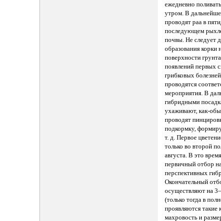
ежедневно поливать
утром. В дальнейш
проводят раа в пяти
последующем рыхл
почвы. Не следует 
образования корки 
поверхности грунта
появлений первых 
грибковых болезне
проводятся соотве
мероприятия. В дал
гибридными посадк
ухаживают, как-обы
проводят пинцировк
подкормку, формир
т. д. Первое цветен
только во второй п
августа. В это врем
первичный отбор н
перспективных гиб
Окончательный отб
осуществляют на 3
(только тогда в пол
проявляются такие к
махровость и разме