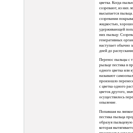
цветка. Когда пыль
созревают, из них л
высыпается пыльца.
созревании покрыв
жидкостью, хорош
удерживающей поп
них пыльцу. Созрев
генеративных орга
наступает обычно з
дней до распускания
Перенос пыльцы с 
рыльце пестика в п
одного цветка или к
называют самоопыл
произошло перенес
с цветка одного рас
цветок другого, зна
осуществилось пер
опыление.
Попавшая на липкое
пестика пыльца про
образуя пыльцевую 
которая вытягивает