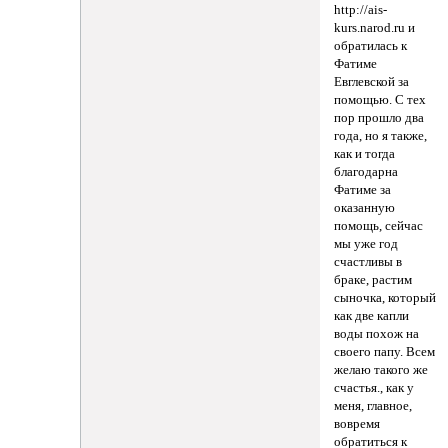
http://ais-
kurs.narod.ru и
обратилась к
Фатиме
Евглевской за
помощью. С тех
пор прошло два
года, но я также,
как и тогда
благодарна
Фатиме за
оказанную
помощь, сейчас
мы уже год
счастливы в
браке, растим
сыночка, который
как две капли
воды похож на
своего папу. Всем
желаю такого же
счастья., как у
меня, главное,
вовремя
обратиться к