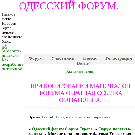
ОДЕССКИЙ ФОРУМ.
Главное
меню
Новости
Здесь
новости
скользящего
блока
Форум
Участники
Поиск
Регистрация
Как
Войти
подработать
пенсионеру
Активные темы
ПРИ КОПИРОВАНИИ МАТЕРИАЛОВ
ФОРУМА ОБРАТНАЯ ССЫЛКА
ОБЯЗАТЕЛЬНА.
Привет, Гость!
Войдите
или
зарегистрируйтесь
.
»
Одесский форум.Форум Одесса.
»
Форум полезные
советы.
»
Мне сделала приворот Фатима Евглевская