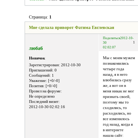
Страница:
1
Мне сделала приворот Фатима Евглевская
Поделиться
2012-10-
1
30
люба6
02:02:07
Мы с моим мужем
Новичок
познакомились
Зарегистрирован
: 2012-10-30
четыре года
Приглашений:
0
назад, я в него
Сообщений:
1
влюбилась сразу
Уважение:
[+0/-0]
же, а вот он в
Позитив:
[+0/-0]
Провел на форуме:
меня никак не мог
Не определено
признать своей,
Последний визит:
поэтому мы то
2012-10-30 02:02:16
сходились, то
расходились, но
все изменилось
год назад, когда я
в интернете
нашла сайт: