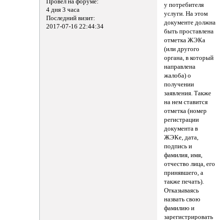
Провел на форуме:
у потребителя
4 дня 3 часа
услуги. На этом
Последний визит:
документе должна
2017-07-16 22:44:34
быть проставлена
отметка ЖЭКа
(или другого
органа, в который
направлена
жалоба) о
получении
заявления. Также
на нем ставится
отметка (номер
регистрации
документа в
ЖЭКе, дата,
подпись и
фамилия, имя,
отчество лица, его
принявшего, а
также печать).
Отказываясь
назвать свою
фамилию и
зарегистрировать