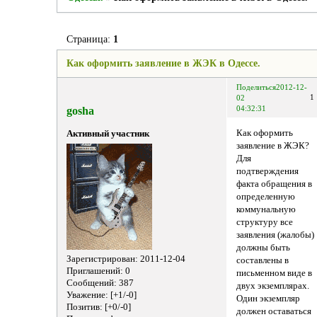
Страница:
1
Как оформить заявление в ЖЭК в Одессе.
Поделиться
2012-12-
1
02
gosha
04:32:31
Как оформить
Активный участник
заявление в ЖЭК?
Для
подтверждения
факта обращения в
определенную
коммунальную
структуру все
заявления (жалобы)
должны быть
Зарегистрирован
: 2011-12-04
составлены в
Приглашений:
0
письменном виде в
Сообщений:
387
двух экземплярах.
Уважение:
[+1/-0]
Один экземпляр
Позитив:
[+0/-0]
должен оставаться