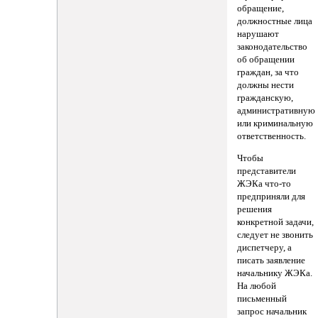
обращение,
должностные лица
нарушают
законодательство
об обращении
граждан, за что
должны нести
гражданскую,
административную
или криминальную
ответственность.
Чтобы
представители
ЖЭКа что-то
предприняли для
решения
конкретной задачи,
следует не звонить
диспетчеру, а
писать заявление
начальнику ЖЭКа.
На любой
письменный
запрос начальник