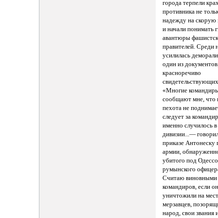
города терпели кра
противника не толь
надежду на скорую 
и начали понимать 
авантюры фашистс
правителей. Среди 
усилилась деморали
один из документов
красноречиво
свидетельствующих
«Многие командир
сообщают мне, что
пехота не поднимае
следует за командир
именно случилось в
дивизии...— говори
приказе Антонеску 
армии, обнаруженн
убитого под Одесс
румынского офице
Считаю виновными
командиров, если о
уничтожили на мес
мерзавцев, позорящ
народ, свои звания 