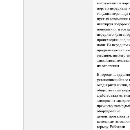
выгружались в порт
порта к переднему 
тянулись вереницы
пустых автомашин и
имитируя подброск
пополнения, а все д
переднего края в го
происходило под п
ночи. На переднем 
продолжалось стро
землянок зимнего ти
завозились железны
их отопления.
В городе поддержи
установившийся за 
осады ритм жизни, 
общественный поря
Действовали котел
заводов, из заводск
прежнему валил дым
оборудование
демонтировалось, а
котельные готовили
взрыву. Работали