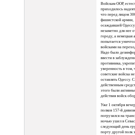
Войскам ООР, естес
приходилось надеят
что перед лицом 30
фашистской армии,
осаждавшей Одессу,
незаметно для нее о
городу, а немецкая 
попытается уничтож
войсками на перехо
Надо было дезинфо
ввести в заблужден
противника, укрепи
уверенность в том, 
советские войска н
оставлять Одессу. 
действенным средс
этого были активны
действия войск обо
Уже 1 октября вече
полков 157-й дивиз
погрузился на тран
ночью ушел в Севас
следующий день гру
порту другой полк 