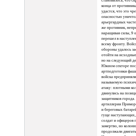
становилось, что ск
конца от противник
удастся, что это чр
опасностью уничто
арьергардных часте
же противник, неп
наращивая силы, 9 
перешел в наступле
всему фронту. Войс
обороны удалось за
отойти на исходные
но на следующий де
Южном секторе пос
артподготовки фаш
войска предприняли
называемую психи
атаку: плотными ко
двинулись на позиц
защитников города
артиллерии Примор
и береговых батаре
гуще наступающих,
солдат и офицеров 
замертво, но колон
продолжали двигать