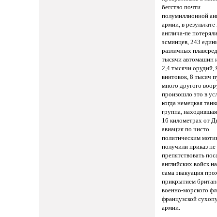
бегство почти
полумиллионной ан
армии, в результате
англича-пе потеряли
эсминцев, 243 еди
различных плавсред
тысячи автомашин и
2,4 тысячи орудий,
винтовок, 8 тысяч п
много другого воор
произошло это в ус
когда немецкая танк
группа, находивша
16 километрах от Д
авиация по чисто
политическим моти
получили приказ не
препятствовать пос
английских войск на
сама эвакуация про
прикрытием британ
военно-морского фл
французской сухоп
армии.