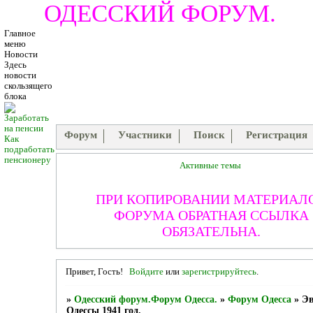
ОДЕССКИЙ ФОРУМ.
Главное
меню
Новости
Здесь
новости
скользящего
блока
Форум
Участники
Поиск
Регистрация
Как
подработать
пенсионеру
Активные темы
ПРИ КОПИРОВАНИИ МАТЕРИАЛ
ФОРУМА ОБРАТНАЯ ССЫЛКА
ОБЯЗАТЕЛЬНА.
Привет, Гость!
Войдите
или
зарегистрируйтесь
.
»
Одесский форум.Форум Одесса.
»
Форум Одесса
»
Эв
Одессы 1941 год.