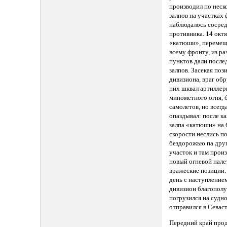
производил по неск
залпов на участках 
наблюдалось сосре
противника. 14 окт
«катюши», перемещ
всему фронту, из р
пунктов дали после
залпов. Засекая поз
дивизиона, враг об
них шквал артиллер
минометного огня, 
самолетов, но всегд
опаздывал: после к
залпа «катюши» на
скорости неслись п
бездорожью па дру
участок и там прои
новый огневой нале
вражеские позиции.
день с наступление
дивизион благопол
погрузился на судно
отправился в Севас
Передний край про