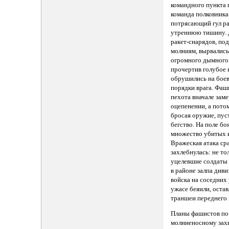
командного пункта 
команда полковника
потрясающий гул р
утреннюю тишину. 
ракет-снарядов, по
молниям, вырвались
огромного дымного 
прочертив голубое 
обрушились на бое
порядки врага. Фаш
пехота вначале заме
оцепенении, а потом
бросая оружие, пус
бегство. На поле бо
множество убитых 
Вражеская атака ср
захлебнулась: не то
уцелевшие солдаты
в районе залпа диви
войска на соседних 
ужасе беяили, остав
траншеи переднего 
Планы фашистов по
молниеносному зах