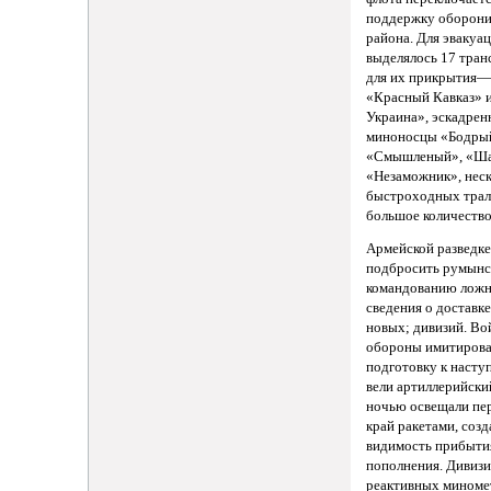
поддержку оборони
района. Для эвакуа
выделялось 17 тран
для их прикрытия—
«Красный Кавказ» 
Украина», эскадре
миноносцы «Бодры
«Смышленый», «Ша
«Незаможник», неск
быстроходных трал
большое количество
Армейской разведке
подбросить румын
командованию лож
сведения о доставке
новых; дивизий. Во
обороны имитиров
подготовку к наст
вели артиллерийски
ночью освещали пе
край ракетами, созд
видимость прибыти
пополнения. Дивиз
реактивных миноме