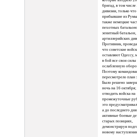
бригад, в том числе
дивизии, только что
прибывшие из Румы
также немецкие час
пехотных батальоно
зенитный батальон,
артиллерийских див
Противник, проведа
что советские войс
оставляют Одессу, 
в бой все свои силы
ослабленную оборо
Поэтому командова
пересмотрело план 
Было решено заверш
ночь на 16 октября;
отводить войска на
промежуточные руб
это предусматривал
а до последнего дня
активные боевые де
старых позициях,
демонстрируя подго
новому наступлени