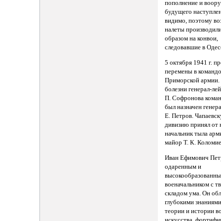
пополнение и воор
будущего наступлен
видимо, поэтому в
налеты производили
образом на конвои,
следовавшие в Одес
5 октября 1941 г. 
перемены в команд
Приморской армии.
болезни генерал-лей
П. Софронова ком
был назначен генер
Е. Петров. Чапаевс
дивизию принял от 
начальник тыла арм
майор Т. К. Коломие
Иван Ефимович Пет
одаренным и
высокообразованн
военачальником с т
складом ума. Он об
глубокими знаниями
теории и истории в
искусства, фортифи