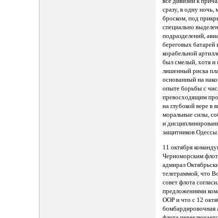
все дивизии к прич
сразу, в одну ночь,
броском, под прик
специально выделе
подразделений, ави
береговых батарей 
корабельной артилл
был смелый, хотя и 
лишенный риска пла
основанный на нак
опыте борьбы с чи
превосходящим про
на глубокой вере в 
моральные силы, с
и дисциплинирован
защитников Одессы
11 октября команд
Черноморским флот
адмирал Октябрьск
телеграммой, что 
совет флота согласи
предложениями ком
ООР и что с 12 октя
бомбардировочная 
флота переключаетс