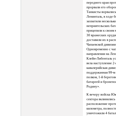
переднего края про
прорвали его оборо
Танкисты ворвались
Ленинталь, в ходе б
захватили нескольк
неприятельских бат
прицепили к своим
30 вражеских оруди
доставили их в рас
Чапаевской дивизии
Одновременно с ча
направлении на Лен
Клейн-Либенталь у
вела наступление 2-
кавалерийская диви
поддержанная 99-м
полком, 1-й берегов
батареей и бронепо
Родину».
К вечеру войска Ю
сектора вклинились
расположение проти
километра, полнос
уничтожили 4 бата