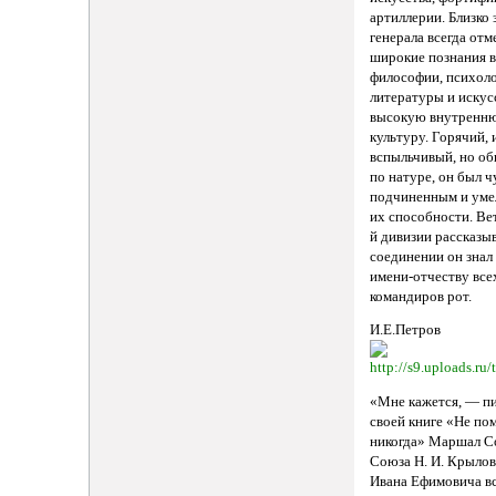
артиллерии. Близко
генерала всегда отм
широкие познания в
философии, психоло
литературы и искусс
высокую внутренн
культуру. Горячий, 
вспыльчивый, но о
по натуре, он был ч
подчиненным и уме
их способности. Ве
й дивизии рассказыв
соединении он знал 
имени-отчеству все
командиров рот.
И.Е.Петров
«Мне кажется, — пи
своей книге «Не по
никогда» Маршал С
Союза Н. И. Крыло
Ивана Ефимовича в