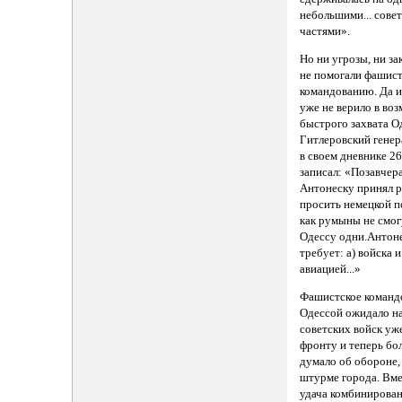
небольшими... сове
частями».
Но ни угрозы, ни з
не помогали фашис
командованию. Да и
уже не верило в во
быстрого захвата О
Гитлеровский генер
в своем дневнике 2
записал: «Позавчер
Антонеску принял 
просить немецкой п
как румыны не смог
Одессу одни.Антон
требует: а) войска 
авиацией...»
Фашистское команд
Одессой ожидало н
советских войск уж
фронту и теперь бо
думало об обороне,
штурме города. Вме
удача комбинирова