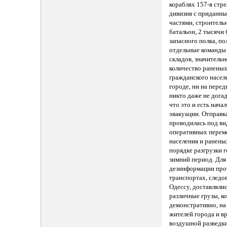
кораблях 157-я стре
дивизия с приданны
частями, строитель
батальон, 2 тысячи
запасного полка, пол
отдельные команды
складов, значительн
количество раненых
гражданского населе
городе, ни на перед
никто даже не дога
что это и есть нача
эвакуации. Отправк
проводилась под в
оперативных перем
населения и ранены
порядке разгрузки 
зимний период. Для
дезинформации про
транспортах, следо
Одессу, доставляли
различные грузы, к
демонстративно, на
жителей города и в
воздушной разведк