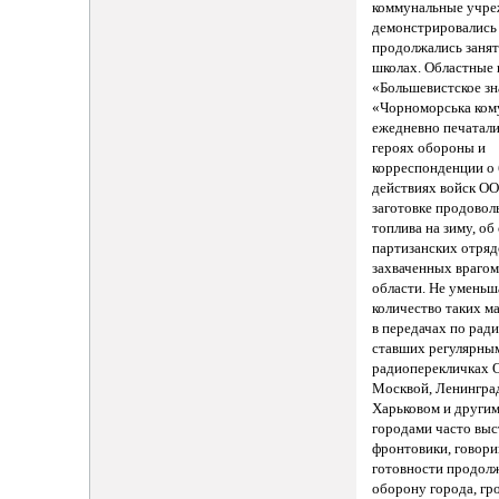
коммунальные учре
демонстрировались
продолжались занят
школах. Областные 
«Большевистское зн
«Чорноморська ком
ежедневно печатали
героях обороны и
корреспонденции о
действиях войск ОО
заготовке продовол
топлива на зиму, об
партизанских отряд
захваченных врагом
области. Не уменьш
количество таких м
в передачах по ради
ставших регулярны
радиоперекличках 
Москвой, Ленингра
Харьковом и други
городами часто вы
фронтовики, говор
готовности продол
оборону города, гр