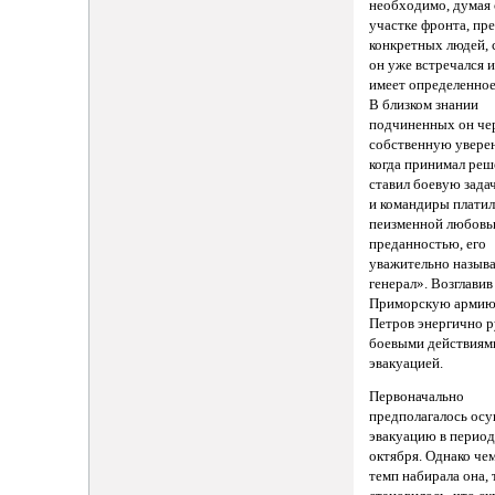
необходимо, думая 
участке фронта, пр
конкретных людей, 
он уже встречался 
имеет определенное
В близком знании
подчиненных он че
собственную увере
когда принимал реш
ставил боевую зада
и командиры платил
пеизменной любовь
преданностью, его
уважительно назыв
генерал». Возглавив
Приморскую армию,
Петров энергично 
боевыми действиям
эвакуацией.
Первоначально
предполагалось ос
эвакуацию в период
октября. Однако че
темп набирала она, 