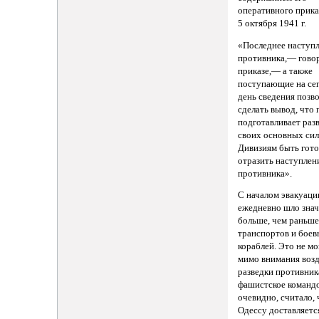
оперативного прика
5 октября 1941 г.
«Последнее наступ
противника,— говор
приказе,— а также
поступающие на се
день сведения позв
сделать вывод, что
подготавливает раз
своих основных сил.
Дивизиям быть гот
отразить наступлен
противника».
С началом эвакуаци
ежедневно шло зна
больше, чем раньше
транспортов и бое
кораблей. Это не м
мимо внимания воз
разведки противник
фашистское команд
очевидно, считало, 
Одессу доставляетс