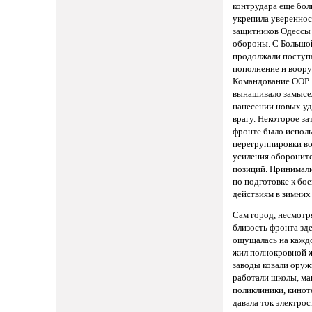
контрудара еще бо
укрепила увереннос
защитников Одессы 
обороны. С Большо
продолжали поступ
пополнение и воор
Командование ООР
вынашивало замысе
нанесении новых уд
врагу. Некоторое за
фронте было исполь
перегруппировки во
усиления оборонит
позиций. Принимал
по подготовке к бо
действиям в зимних
Сам город, несмотря
близость фронта зд
ощущалась на кажд
жил полнокровной 
заводы ковали оруж
работали школы, ма
поликлиники, кинот
давала ток электрос