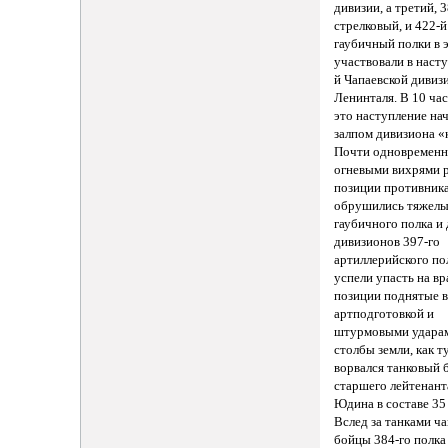
дивизии, а третий, 
стрелковый, и 422-
гаубичный полки в 
участвовали в наст
й Чапаевской дивиз
Ленинталя. В 10 ча
это наступление на
залпом дивизиона 
Почти одновременн
огневыми вихрями р
позиции противник
обрушились тяжелы
гаубичного полка и
дивизионов 397-го
артиллерийского по
успели упасть на в
позиции поднятые в
артподготовкой и
штурмовыми ударам
столбы земли, как т
ворвался танковый 
старшего лейтенанта
Юдина в составе 35
Вслед за танками ч
бойцы 384-го полка