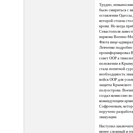
Трудно, невыносим
было смириться с 
оставлении Одессы,
которой стоила стол
крови. Но когда пр
Севастополя замест
наркома Военно-Мо
Флота вице-адмирал 
Левченко подробно
проинформировал 
совет ООР а тяжело
положении в Крыму,
стала попятной сур
необходцмость эва
войск ООР для усил
защиты Крымского
полуострова. Военн
создал комиссию во 
командующим армие
Софроновым, котор
поручено разработа
эвакуации.
Наступил заключите
менее сложный и ге