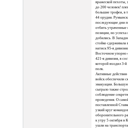
вражеской пехоты, 
до 200 человек! пл
большие трофеи, в 
44 орудия. Румынск
последующие дни п
отбить утраченные
позиции, но успеха 
добились. В Западн
стойко сдерживала 
натиск 95-я дивизия,
Восточном упорно 
421-я дивизия, в сос
которой входил 3-й
полк.
Активные действия 
войск обеспечили с
эвакуации. Большу
сыграло также стр
соблюдение секретн
проведения. О самой
поставленной Ставк
узкий круг командо
оборонительного ра
к утру 5 октября в
ушли на транспорта