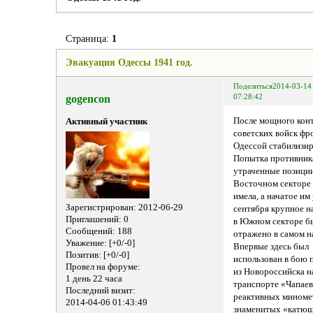
Страница:
1
Эвакуация Одессы 1941 год.
Поделиться
2014-03-14
gogencon
07:28:42
После мощного кон
Активный участник
советских войск фр
Одессой стабилизир
Попытка противник
утраченные позиции
Восточном секторе 
имела, а начатое им
Зарегистрирован
: 2012-06-29
сентября крупное н
Приглашений:
0
в Южном секторе б
Сообщений:
188
отражено в самом н
Уважение:
[+0/-0]
Впервые здесь был
Позитив:
[+0/-0]
использован в бою
Провел на форуме:
из Новороссийска н
1 день 22 часа
транспорте «Чапаев
Последний визит:
реактивных мином
2014-04-06 01:43:49
знаменитых «катю