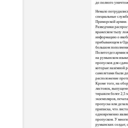
до полного уничтож
Немало потрудились
специальные служб
Приморской армии.
Разведчики распрос
вражеском тылу ло
информацию о яко
прибывающем в Од
большом пополнени
Политотдел армии 
на румынском языке
пропусков для сдачи
которые наземной р
самолетами были до
расположение прот
Кроме того, на обо
листовок, выпущен
тиражом более 2,5 
экземпляров, печат
пропуска или делал
приписка, что лист
одновременно явля
пропуском. У многи
румынских солдат,