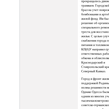
прекращалось движ
трамваев. Городско
брал на учет повр
бомбежками и арто
жилой фонд. Им бы
решение об органи
специального ремо
треста для восстан
жилья. С целью ул
снабжения города 
питания и топливом
КП(б)У направил г
ответственных раб
обкома и облисполк
Краснодарский и
Ставропольский кра
Северный Кавказ.
Город и фронт жил
поддержкой Родины
полны решимости в
Однако Одесса был
одним из многих уч
тысячекилометрово
советско-германско