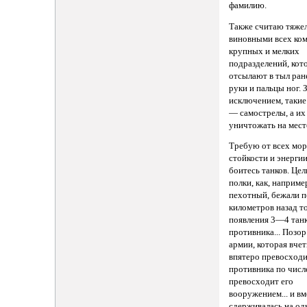
фамилию.
Также считаю тяже
виновными всех ко
крупных и мелких
подразделений, кот
отсылают в тыл ран
руки и пальцы ног. 
исключением, такие
— самострелы, а и
уничтожать на мест
Требую от всех мо
стойкости и энергии
боитесь танков. Це
полки, как, наприме
пехотный, бежали 
километров назад т
появления 3—4 тан
противника... Позор
армии, которая вчет
впятеро превосход
противника по числ
превосходит его
вооружением... и вм
сдерживалась на од