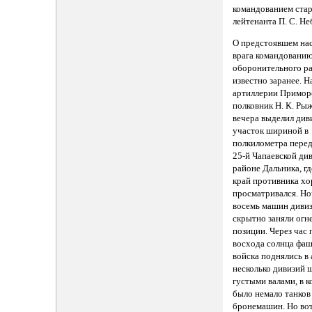
командованием ста
лейтенанта П. С. Н
О предстоявшем на
врага командовани
оборонительного ра
известно заранее. Н
артиллерии Примор
полковник Н. К. Ры
вечера выделил див
участок шириной в
полкилометра пере
25-й Чапаевской ди
районе Дальника, г
край противника х
просматривался. Но
восемь машин диви
скрытно заняли огн
позиции. Через час 
восхода солнца фа
войска поднялись в 
несколько дивизий 
густыми валами, в 
было немало танков
бронемашин. Но вот