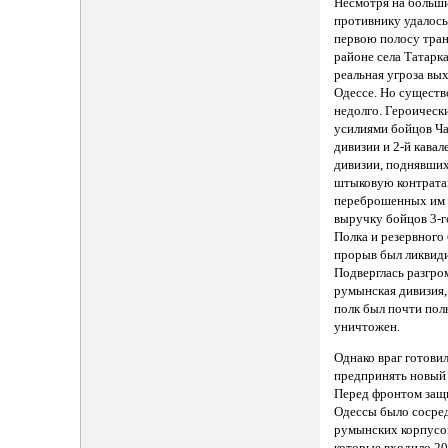
Несмотря на больши
противнику удалось
первою полосу тра
районе села Татарка
реальная угроза вых
Одессе. Но существ
недолго. Героическ
усилиями бойцов Ч
дивизии и 2-й кава
дивизии, поднявших
штыковую контратак
переброшенных им 
выручку бойцов 3-г
Полка и резервного
прорыв был ликвид
Подверглась разгро
румынская дивизия, 
полк был почти по
уничтожен.
Однако враг готови
предпринять новый 
Перед фронтом защ
Одессы было сосре
румынских корпусов
которые входило 20