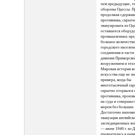
чем предыдущие, э
обороны Одессы. П
продолжая сдержив
противника, скрытн
эвакуировать из Од
оставшееся оборуд
промышленных пре
большое количеств
городского населен
соединения и части
дивизии Приморско
вооружением и техн
Мировая история в
искусства еще не зн
примера, когда бы
многотысячный гар
скрытно оторвался 
противника, произв
на суда и совершил
морем без больших 
Достаточно напомни
эвакуация английск
экспедиционных вой
— июне 1940 г. из 
превратилась в пан