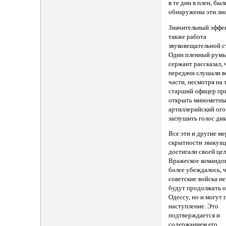
в те дни в плен, был
обнаружены эти лис
Значительный эффек
также работа
звуковещательной с
Один пленный рум
сержант рассказал, 
передачи слушали в
части, несмотря на 
старший офицер пр
открыть минометны
артиллерийский ого
заглушить голос дик
Все эти и другие м
скрытности эвакуа
достигали своей цел
Вражеское командов
более убеждалось, 
советские войска не
будут продолжать о
Одессу, но и могут 
наступление. Это
подтверждается и
содержанием его