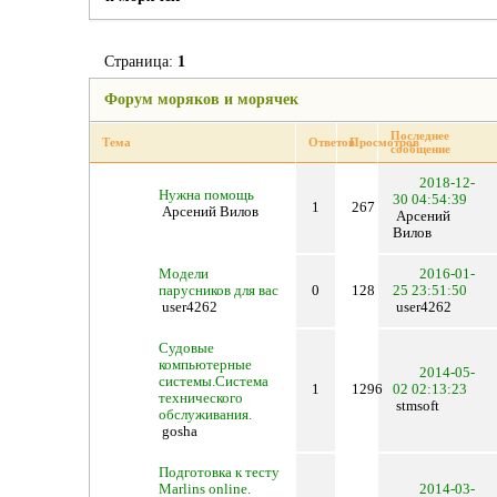
Страница:
1
Форум моряков и морячек
Последнее
Тема
Ответов
Просмотров
сообщение
2018-12-
Нужна помощь
30 04:54:39
1
267
Арсений Вилов
Арсений
Вилов
Модели
2016-01-
парусников для вас
0
128
25 23:51:50
user4262
user4262
Судовые
компьютерные
2014-05-
системы.Система
1
1296
02 02:13:23
технического
stmsoft
обслуживания.
gosha
Подготовка к тесту
Marlins online.
2014-03-