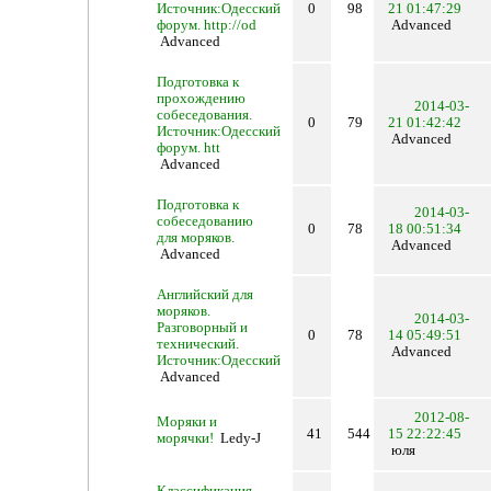
Источник:Одесский
0
98
21 01:47:29
форум. http://od
Advanced
Advanced
Подготовка к
прохождению
2014-03-
собеседования.
0
79
21 01:42:42
Источник:Одесский
Advanced
форум. htt
Advanced
Подготовка к
2014-03-
собеседованию
0
78
18 00:51:34
для моряков.
Advanced
Advanced
Английский для
моряков.
2014-03-
Разговорный и
0
78
14 05:49:51
технический.
Advanced
Источник:Одесский
Advanced
2012-08-
Моряки и
41
544
15 22:22:45
морячки!
Ledy-J
юля
Классификация